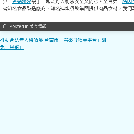
界，
秀姑巒溪
親子一起泛舟去​刺激安全又開心。全台第一
豬肉
替知名食品製造廠商，知名連鎖餐飲集團提供肉品食材，我們
Posted in
美食情報
work_outline
文
推動合法無人機噴藥 台南市「農來飛噴藥平台」避
免「黑飛」
章
導
覽