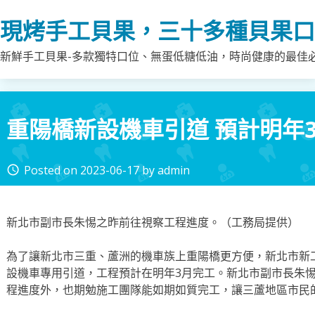
Skip
現烤手工貝果，三十多種貝果口
to
content
新鮮手工貝果-多款獨特口位、無蛋低糖低油，時尚健康的最佳
重陽橋新設機車引道 預計明年
Posted on
2023-06-17
by
admin
access_time
新北市副市長朱惕之昨前往視察工程進度。（工務局提供）
為了讓新北市三重、蘆洲的機車族上重陽橋更方便，新北市新
設機車專用引道，工程預計在明年3月完工。新北市副市長朱惕
程進度外，也期勉施工團隊能如期如質完工，讓三蘆地區市民