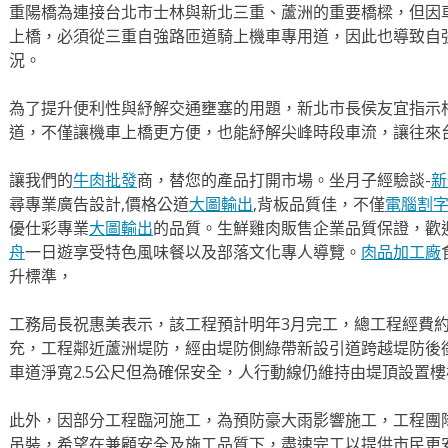
重陽橋為連接台北市士林與新北三重、蘆洲的重要橋樑，但因
上橋，必須從三重自強路匝道騎上機車專用道，因此也導致自
況。
為了提升便利性與紓解交通壅塞的用題，新北市長侯友宜指示
道，不僅讓機車上橋更方便，也能紓解尖峰時段車流，讓往來
讓我們的
牛肉批發
商，替您的產品打開市場。坐月子經驗談-
新
尋專業廣告設計,價格公道
大圖輸出
,背板品質佳，不僅
電腦割
優仕彩專業
大圖輸出
的品質。生鮮雞肉販售企業品質保證，歡
舟
一日遊享受特色風味餐以及部落文化專人導覽。
肉品加工廠
升標準，
工務局長祝惠美表示，該工程預計明年3月完工，總工程經費約2
充，工程鄰近蘆洲堤防，經由堤防側綠帶新設引道跨越堤防後銜
車道淨寬2.5公尺但為確保安全，人行動線仍維持由堤頂設置
此外，因部分工程臨河施工，為預防豪大雨影響施工，工程團
吊裝，希望在兼顧安全及施工品質下，盡速完工以提供市民更