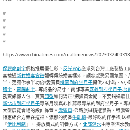
#
#
#
#
#
https://www.chinatimes.com/realtimenews/202303240031
保麗龍割字
價格推薦優仕彩。
反光背心
全系列台灣工廠製造工
宴禮遇
新竹婚宴會館
翻轉傳統婚宴框架，讓您感受異國氛圍。
半，更讓你事半功倍!!愛寶貝
桃園到府坐月子
提供24小時、9
體字
、
電腦割字
…等成品的尺寸。南部專業
嘉義到府坐月子
,
台
務資訊懶人包，寶寶
頭型
如何矯正?把握黃金期，不要錯過最佳
新北市到府坐月子
專業月嫂真心推薦最專業的到府坐月子。專
大型展覽會場的設計佈置。
露營車
-公路旅遊精選景點，租露
特惠組合方案在這裡。濃郁的奶香
牛軋糖
-最好吃的伴手禮,送
『
伊比利豬
』， 採放養式的飼養方式。
北部潛水
由專業潛水教