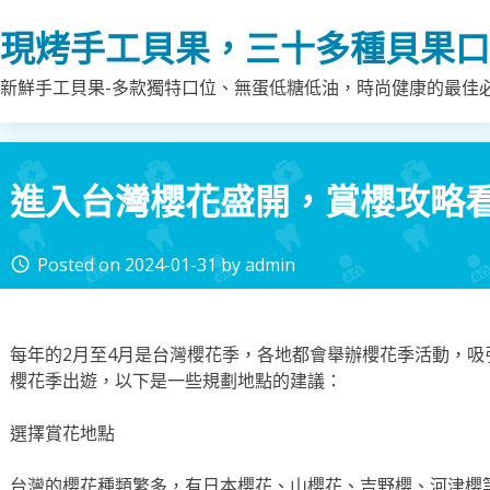
Skip
現烤手工貝果，三十多種貝果口
to
content
新鮮手工貝果-多款獨特口位、無蛋低糖低油，時尚健康的最佳
進入台灣櫻花盛開，賞櫻攻略
Posted on
2024-01-31
by
admin
access_time
每年的2月至4月是台灣櫻花季，各地都會舉辦櫻花季活動，
櫻花季出遊，以下是一些規劃地點的建議：
選擇賞花地點
台灣的櫻花種類繁多，有日本櫻花、山櫻花、吉野櫻、河津櫻