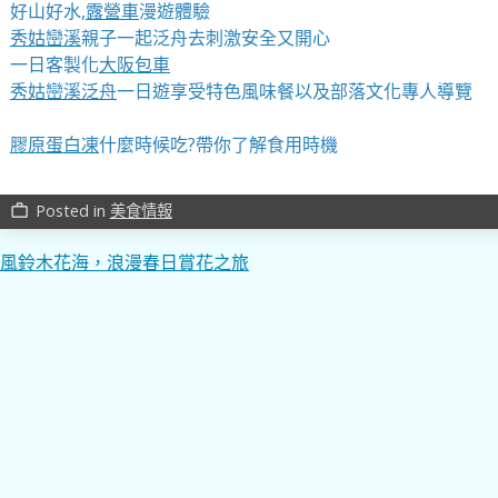
好山好水,
露營車
漫遊體驗
秀姑巒溪
親子一起泛舟去​刺激安全又開心
一日客製化
大阪包車
秀姑巒溪泛舟
一日遊享受特色風味餐以及部落文化專人導覽
膠原蛋白凍
什麼時候吃?帶你了解食用時機
Posted in
美食情報
work_outline
文
風鈴木花海，浪漫春日賞花之旅
章
導
覽