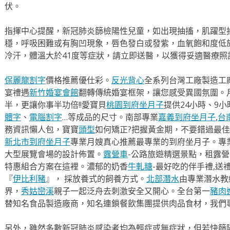
伏。
指揮中心提醒，新冠肺炎篩檢陽性兒童，如出現抽搐，肌躍型
穩，呼吸困難或有胸凹現象，唇色發白或發紫，血氧飽和度低
冷汗，體溫大於41度等症狀，請立即送醫，以獲得妥適醫療照
保麗龍割字
價格推薦優仕彩。
反光背心
全系列台灣工廠製造工
宴禮遇
新竹婚宴會館
翻轉傳統婚宴框架，讓您感受異國氛圍。
半，更讓你事半功倍!!愛寶貝
桃園到府坐月子
提供24小時、9
體字
、
電腦割字
…等成品的尺寸。南部專業
嘉義到府坐月子
,
台
務資訊懶人包，寶寶
頭型
如何矯正?把握黃金期，不要錯過最佳
新北市到府坐月子
專業月嫂真心推薦最專業的到府坐月子。專
大型展覽會場的設計佈置。
露營車
-公路旅遊精選景點，租露
特惠組合方案在這裡。濃郁的奶香
牛軋糖
-最好吃的伴手禮,送
『
伊比利豬
』， 採放養式的飼養方式。
北部潛水
由專業潛水教
界，
秀姑巒溪
親子一起泛舟去​刺激安全又開心。全台第一
豬肉
替知名食品製造廠商，知名連鎖餐飲集團提供肉品食材，我們
另外，雖然多數新冠肺炎感染者均為輕症或無症狀，但若快篩