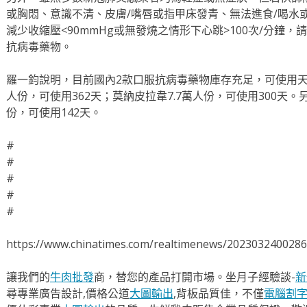
或胸悶、意識不清、皮膚/嘴唇或指甲床發青、無法進食/喝水
減少收縮壓<90mmHg或無發燒之情形下心跳>100次/分鐘
抗病毒藥物。
羅一鈞說明，目前國內2款口服抗病毒藥物庫存充足，可使用天數
人份，可使用362天；莫納皮拉韋7.7萬人份，可使用300天。
份，可使用142天。
#
#
#
#
#
https://www.chinatimes.com/realtimenews/202303240028
讓我們的
牛肉批發
商，替您的產品打開市場。坐月子經驗談-
新
尋專業廣告設計,價格公道
大圖輸出
,背板品質佳，不僅
電腦割