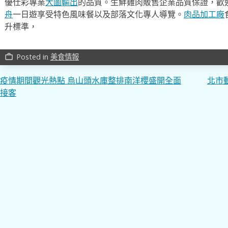
優仕彩專業
大圖輸出
的品質。生鮮雞肉販售企業品質保證，歡
舟
一日遊享受特色風味餐以及部落文化專人導覽。
肉品加工廠
升標準，
Posted in
美食情報
work_outline
文
疫情期間觀光熱點 烏山頭水庫整排南洋櫻盛開全面
北市
接客
章
導
覽