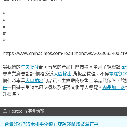
#
#
#
#
#
https://www.chinatimes.com/realtimenews/202303240021
讓我們的
牛肉批發
商，替您的產品打開市場。坐月子經驗談-
新
尋專業廣告設計,價格公道
大圖輸出
,背板品質佳，不僅
電腦割
優仕彩專業
大圖輸出
的品質。生鮮雞肉販售企業品質保證，歡
舟
一日遊享受特色風味餐以及部落文化專人導覽。
肉品加工廠
升標準，
Posted in
美食情報
work_outline
文
「台灣好行795木柵平溪線」穿越淡蘭悠遊深石平