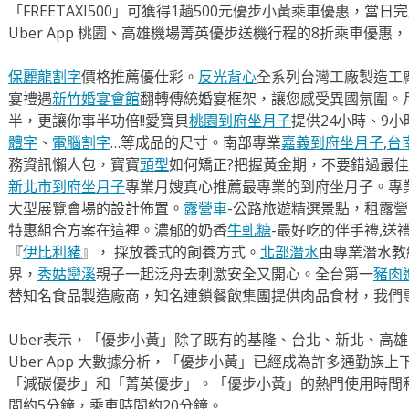
「FREETAXI500」可獲得1趟500元優步小黃乘車優惠，當
Uber App 桃園、高雄機場菁英優步送機行程的8折乘車優惠
保麗龍割字
價格推薦優仕彩。
反光背心
全系列台灣工廠製造工
宴禮遇
新竹婚宴會館
翻轉傳統婚宴框架，讓您感受異國氛圍。
半，更讓你事半功倍!!愛寶貝
桃園到府坐月子
提供24小時、9
體字
、
電腦割字
…等成品的尺寸。南部專業
嘉義到府坐月子
,
台
務資訊懶人包，寶寶
頭型
如何矯正?把握黃金期，不要錯過最佳
新北市到府坐月子
專業月嫂真心推薦最專業的到府坐月子。專
大型展覽會場的設計佈置。
露營車
-公路旅遊精選景點，租露
特惠組合方案在這裡。濃郁的奶香
牛軋糖
-最好吃的伴手禮,送
『
伊比利豬
』， 採放養式的飼養方式。
北部潛水
由專業潛水教
界，
秀姑巒溪
親子一起泛舟去​刺激安全又開心。全台第一
豬肉
替知名食品製造廠商，知名連鎖餐飲集團提供肉品食材，我們
Uber表示，「優步小黃」除了既有的基隆、台北、新北、高
Uber App 大數據分析，「優步小黃」已經成為許多通勤族
「減碳優步」和「菁英優步」。「優步小黃」的熱門使用時間
間約5分鐘，乘車時間約20分鐘。