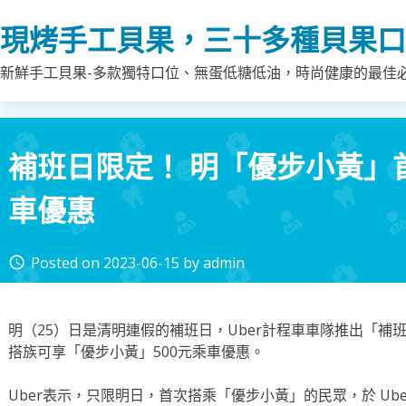
Skip
現烤手工貝果，三十多種貝果口
to
content
新鮮手工貝果-多款獨特口位、無蛋低糖低油，時尚健康的最佳
補班日限定！ 明「優步小黃」首
車優惠
Posted on
2023-06-15
by
admin
access_time
明（25）日是清明連假的補班日，Uber計程車車隊推出「補班
搭族可享「優步小黃」500元乘車優惠。
Uber表示，只限明日，首次搭乘「優步小黃」的民眾，於 Uber