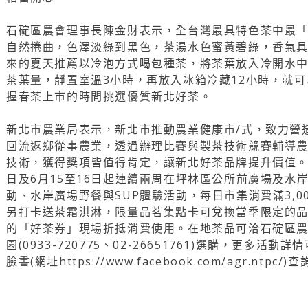
石碇區農會理事長陳金財表示，全台灣最具特色茶中最
自然捲曲，色澤淡綠到黑色，茶湯水色蜜黃碧綠，香氣
來的夏天推薦以冷泡方式喝包種茶，將茶葉放入冷開水
茶葉量，靜置室溫3小時，再放入冰箱冷藏12小時，就
握春茶上市的時間挑選優質新北好茶。
新北市農業局表示，新北市推動農業健康市/式，致力營
回流返鄉從事農業，透過辦理比賽與製茶技術競賽輔導
技術，獲得獎項皆值得肯定，讓新北好茶品牌提升價值。
日及6月15至16日起連續兩周在坪林區公所前廣場及水岸
動、水岸廣場野餐與SUP體驗活動，每日市集消費滿3,0
另打卡送茶霜淇淋，限量品茗集點卡可兌換當季限定的品
的「好茶券」現場折抵消費使用。在地茶品可洽石碇區農會(0
園(0933-720775、02-26651761)選購，更多
臉書(網址https://www.facebook.com/agr.ntpc/)