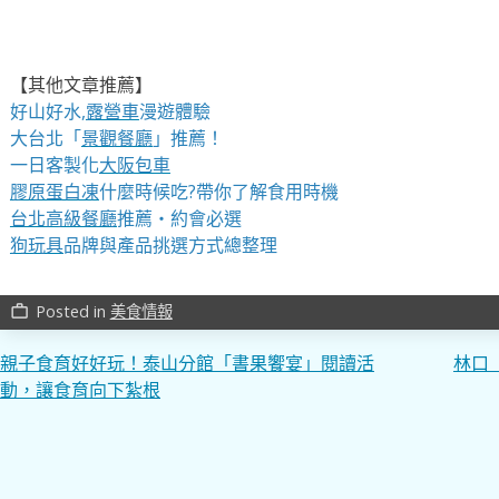
【其他文章推薦】
好山好水,
露營車
漫遊體驗
大台北「
景觀餐廳
」推薦！
一日客製化
大阪包車
膠原蛋白凍
什麼時候吃?帶你了解食用時機
台北高級餐廳
推薦・約會必選
狗玩具
品牌與產品挑選方式總整理
Posted in
美食情報
work_outline
文
親子食育好好玩！泰山分館「書果饗宴」閱讀活
林口
動，讓食育向下紮根
章
導
覽