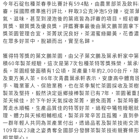
今年石碇包種茶春季比賽計有594點，由農業部茶及飲
審，採國際標準進行評比，秤取3公克沖泡5分鐘，從茶
氣、滋味，甚至到浸泡後的葉底皆為評審的項目。經初
質獎、銀質獎及優良獎，評鑑賽事最後由葉文鵬茶園拿
獎茶園管理合宜，茶菁狀況良好，茶湯蜜綠顯黃，花香
在眾多好茶中，脫穎而出，實至名歸。
獲得特等獎的葉文鵬茶園，由父子葉文鵬及葉承軒家中
積60年製茶經驗，這次是第7次包種茶特等獎殊榮，葉
長，茶園經營面積有1公頃，茶產量1年約2,000台斤
及東方美人茶。86年次青農葉承軒表示，安康高中體育
手、職業軍人、保險業務，也在茶季幫忙茶園採收及茶
製茶及堅持，毅然決定返鄉接棒製茶已有7年，茶園著重
茶天候佳，於下午好天氣採收茶菁，避免雨菁，製茶時
菁走水順暢，生產品質佳的特等好茶，過程中犧牲睡眠
理、體力與天候相輔相成，製茶非常辛苦且孤獨，直到
一群年輕人共同為茶產業付出，透過品茗及製茶技術交
109年以23歲之姿勇奪全國部分發酵茶製茶技術競賽條
相當開心。