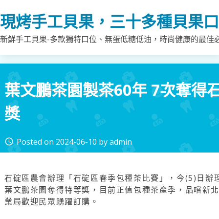
Skip
現烤手工貝果，三十多種貝果口
to
content
新鮮手工貝果-多款獨特口位、無蛋低糖低油，時尚健康的最佳
葉文鵬茶園製茶60年 7次奪得
獎
Posted on
2024-06-10
by
admin
access_time
石碇區農會辦理「石碇區春季包種茶比賽」，今(5)日
葉文鵬茶園奪得特等獎，目前正值包種茶產季，品嚐新
業局歡迎民眾踴躍訂購。