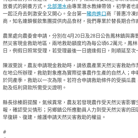
放養式的飼養方式。
北部潛水
由專業潛水教練帶領，初學者也
一起泛舟去​刺激安全又開心。全台第一
豬肉進口
商『普惠冷凍
商，知名連鎖餐飲集團提供肉品食材，我們專業於替長期合作
農業處向農委會申請，分別在4月20日及28日公告鳳林鎮與壽
然災害現金救助地區，兩地救助額度均為每公頃6.2萬元，鳳林
日，例假日照常受理，若受理最後一日適逢假日，則順延至次
陳淑雯說，農友申請現金救助時，請依農產業天然災害救助作
在地公所辦理，救助對象應為實際從事農作生產的自然人；申
於同產季，救助以一次為限。若符合申請救助條件的受損瓜農
助及低利貸款所需受災證明。
縣長徐榛蔚提醒，氣候異常，農友若發現農作受天然災害影響
報，確認受災情形；另鄉鎮公所應動員人力到受天然災害的田
早復耕、復建，維護申請天然災害救助的權益。
#