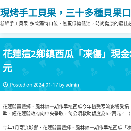
Skip
現烤手工貝果，三十多種貝果口
to
content
新鮮手工貝果-多款獨特口位、無蛋低糖低油，時尚健康的最佳
花蓮這2鄉鎮西瓜「凍傷」現金救
元
Posted on
2024-01-17
by
admin
access_time
花蓮縣壽豐鄉、鳳林鎮一期作早植西瓜今年初受寒流影響受損
準，經花蓮縣政府向中央爭取，每公頃救助額度為6.2萬元。
今年1月寒流影響，花蓮縣壽豐鄉、鳳林鎮一期作早植西瓜「