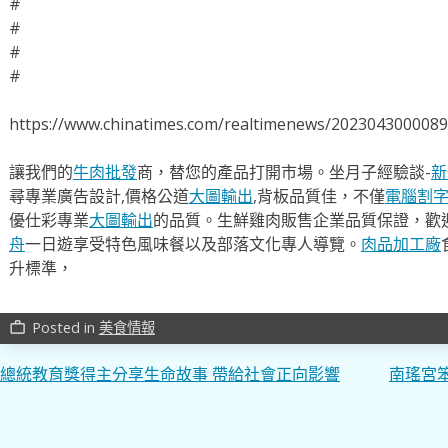
#
#
#
#
https://www.chinatimes.com/realtimenews/202304300008
讓我們的
牛肉批發
商，替您的產品打開市場。坐月子經驗談-
新
尋專業廣告設計,價格公道
大圖輸出
,背板品質佳，不僅
電腦割
優仕彩專業
大圖輸出
的品質。生鮮雞肉販售企業品質保證，歡
舟
一日遊享受特色風味餐以及部落文化專人導覽。
肉品加工廠
升標準，
Posted in
美食情報
work_outline
文
總統教育獎得主分享生命故事 帶給社會正向影響
南瑤宮
章