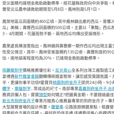
受災面積均達現金救助啟動標準，經花蓮縣政府向中央爭取，每
豐受災瓜農申請救助期限至5月8日，鳳林則是5月1日。
鳳榮地區瓜田面積約400公頃，其中鳳林鎮出產的西瓜，曾獲2
瓜」美稱；壽豐西瓜田面積約500公頃，主要以「果豔」西瓜
3、4月期間，花蓮雨勢不斷，兩地西瓜均傳出受損情形。
農業處長陳淑雯指出，鳳林鎮與壽豐鄉一期作西瓜均出現主蔓
性受災情況，其中，鳳林受害面積約135公頃、壽豐則是約9
估，兩地損害程度均為20％，已達現金救助啟動標準。
保麗龍割字
價格推薦優仕彩。
反光背心
全系列台灣工廠製造工
宴禮遇
新竹婚宴會館
翻轉傳統婚宴框架，讓您感受異國氛圍。
半，更讓你事半功倍!!愛寶貝
桃園到府坐月子
提供24小時、9
體字
、
電腦割字
…等成品的尺寸。南部專業
嘉義到府坐月子
,
台
務資訊懶人包，寶寶
頭型
如何矯正?把握黃金期，不要錯過最佳
新北市到府坐月子
專業月嫂真心推薦最專業的到府坐月子。專
大型展覽會場的設計佈置。
露營車
-公路旅遊精選景點，租露
特惠組合方案在這裡。-最好吃的伴手禮,送禮要送進心崁裡!西