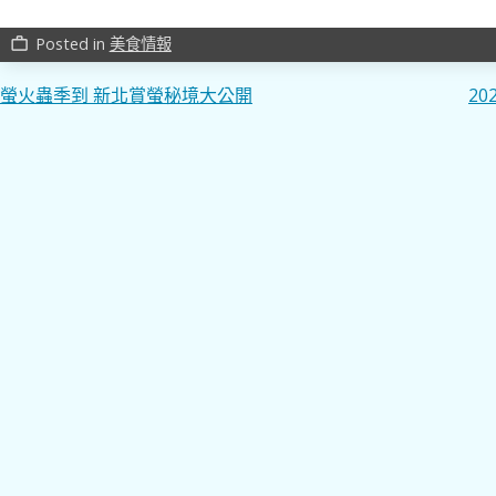
Posted in
美食情報
work_outline
文
螢火蟲季到 新北賞螢秘境大公開
2
章
導
覽