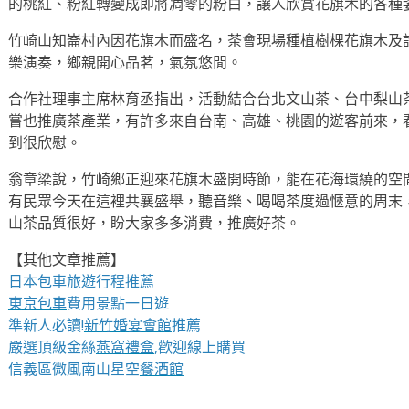
的桃紅、粉紅轉變成即將凋零的粉白，讓人欣賞花旗木的各種
竹崎山知崙村內因花旗木而盛名，茶會現場種植樹棵花旗木及
樂演奏，鄉親開心品茗，氣氛悠閒。
合作社理事主席林育丞指出，活動結合台北文山茶、台中梨山
嘗也推廣茶產業，有許多來自台南、高雄、桃園的遊客前來，
到很欣慰。
翁章梁說，竹崎鄉正迎來花旗木盛開時節，能在花海環繞的空
有民眾今天在這裡共襄盛舉，聽音樂、喝喝茶度過愜意的周末
山茶品質很好，盼大家多多消費，推廣好茶。
【其他文章推薦】
日本包車
旅遊行程推薦
東京包車
費用景點一日遊
準新人必讀!
新竹婚宴會館
推薦
嚴選頂級金絲
燕窩
禮盒
,歡迎線上購買
信義區微風南山星空
餐酒館