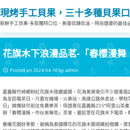
Skip
現烤手工貝果，三十多種貝果口
to
content
新鮮手工貝果-多款獨特口位、無蛋低糖低油，時尚健康的最佳
花旗木下浪漫品茗-「春櫻漫舞
Posted on
2024-04-16
by
admin
access_time
嘉義縣竹崎鄉粉紅花旗木陸續盛開，花海美景吸引不少遊客造
為全民喝茶日，只要在機場、火車站、高速公路休息站、學校
日」旗幟就可前往免費奉茶，保證責任嘉義縣23.5°阿里山茶
辦「春櫻漫舞，作伙來啉茶」茶會，邀民眾在花旗木下喝茶，
春暖花開好季節，被稱為泰國櫻花的花旗木開得繽紛燦爛，厚