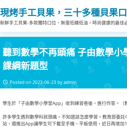
Skip
現烤手工貝果，三十多種貝果口
to
content
新鮮手工貝果-多款獨特口位、無蛋低糖低油，時尚健康的最佳
聽到數學不再頭痛 子由數學小學
課綱新題型
Posted on
2023-06-23
by
admin
access_time
學生於「子由數學小學堂App」收到練習卷後，進行作答。（
許多學生遇到數學科就頭痛，不知道該怎麼學習。教育部委託
站，還推出App讓學生可下載至手機、平板使用，近日再增加1