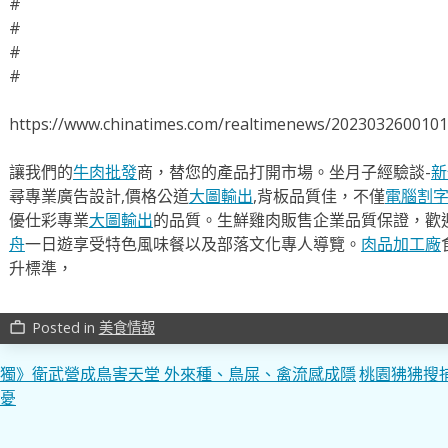
#
#
#
#
https://www.chinatimes.com/realtimenews/202303260010
讓我們的
牛肉批發
商，替您的產品打開市場。坐月子經驗談-
新
尋專業廣告設計,價格公道
大圖輸出
,背板品質佳，不僅
電腦割
優仕彩專業
大圖輸出
的品質。生鮮雞肉販售企業品質保證，歡
舟
一日遊享受特色風味餐以及部落文化專人導覽。
肉品加工廠
升標準，
Posted in
美食情報
work_outline
文
獨》衛武營成鳥害天堂 外來種、鳥屎、禽流感成隱
桃園狒狒搜
憂
章