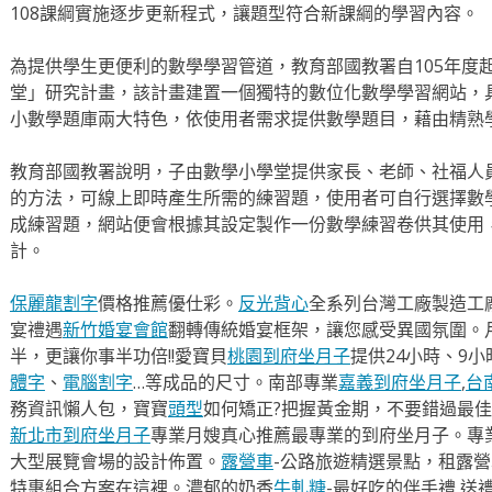
108課綱實施逐步更新程式，讓題型符合新課綱的學習內容。
為提供學生更便利的數學學習管道，教育部國教署自105年度
堂」研究計畫，該計畫建置一個獨特的數位化數學學習網站，
小數學題庫兩大特色，依使用者需求提供數學題目，藉由精熟
教育部國教署說明，子由數學小學堂提供家長、老師、社福人
的方法，可線上即時產生所需的練習題，使用者可自行選擇數
成練習題，網站便會根據其設定製作一份數學練習卷供其使用
計。
保麗龍割字
價格推薦優仕彩。
反光背心
全系列台灣工廠製造工
宴禮遇
新竹婚宴會館
翻轉傳統婚宴框架，讓您感受異國氛圍。
半，更讓你事半功倍!!愛寶貝
桃園到府坐月子
提供24小時、9
體字
、
電腦割字
…等成品的尺寸。南部專業
嘉義到府坐月子
,
台
務資訊懶人包，寶寶
頭型
如何矯正?把握黃金期，不要錯過最佳
新北市到府坐月子
專業月嫂真心推薦最專業的到府坐月子。專
大型展覽會場的設計佈置。
露營車
-公路旅遊精選景點，租露
特惠組合方案在這裡。濃郁的奶香
牛軋糖
-最好吃的伴手禮,送