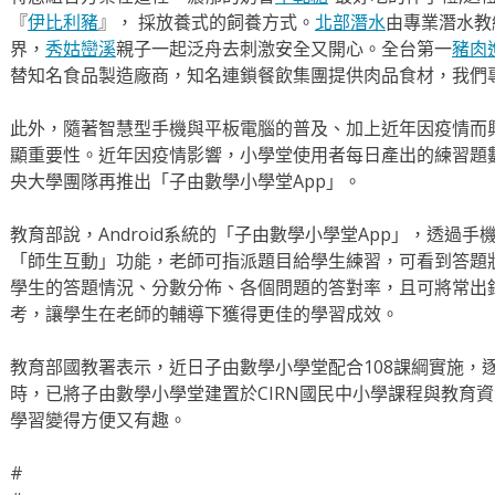
『
伊比利豬
』， 採放養式的飼養方式。
北部潛水
由專業潛水教
界，
秀姑巒溪
親子一起泛舟去​刺激安全又開心。全台第一
豬肉
替知名食品製造廠商，知名連鎖餐飲集團提供肉品食材，我們
此外，隨著智慧型手機與平板電腦的普及、加上近年因疫情而
顯重要性。近年因疫情影響，小學堂使用者每日產出的練習題
央大學團隊再推出「子由數學小學堂App」。
教育部說，Android系統的「子由數學小學堂App」，透過
「師生互動」功能，老師可指派題目給學生練習，可看到答題
學生的答題情況、分數分佈、各個問題的答對率，且可將常出
考，讓學生在老師的輔導下獲得更佳的學習成效。
教育部國教署表示，近日子由數學小學堂配合108課綱實施，
時，已將子由數學小學堂建置於CIRN國民中小學課程與教育
學習變得方便又有趣。
#