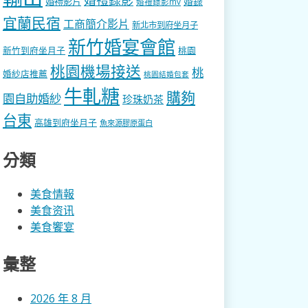
婚錄
婚禮影片
婚禮錄影mv
宜蘭民宿
工商簡介影片
新北市到府坐月子
新竹婚宴會館
新竹到府坐月子
桃園
桃園機場接送
桃
婚紗店推薦
桃園結婚包套
牛軋糖
購夠
園自助婚紗
珍珠奶茶
台東
高雄到府坐月子
魚來源膠原蛋白
分類
美食情報
美食资讯
美食饗宴
彙整
2026 年 8 月