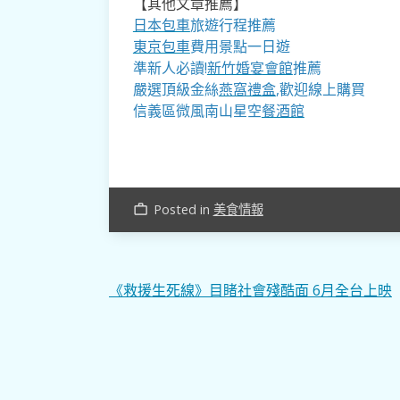
【其他文章推薦】
日本包車
旅遊行程推薦
東京包車
費用景點一日遊
準新人必讀!
新竹婚宴會館
推薦
嚴選頂級金絲
燕窩
禮盒
,歡迎線上購買
信義區微風南山星空
餐酒館
Posted in
美食情報
work_outline
文
《救援生死線》目睹社會殘酷面 6月全台上映
章
導
覽