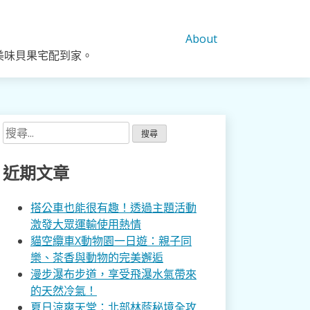
About
美味貝果宅配到家。
搜
尋
關
近期文章
鍵
字:
搭公車也能很有趣！透過主題活動
激發大眾運輸使用熱情
貓空纜車X動物園一日遊：親子同
樂、茶香與動物的完美邂逅
漫步瀑布步道，享受飛瀑水氣帶來
的天然冷氣！
夏日涼爽天堂：北部林蔭秘境全攻