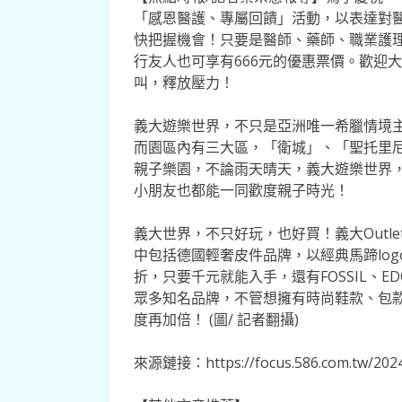
「感恩醫護、專屬回饋」活動，以表達對
快把握機會！只要是醫師、藥師、職業護理
行友人也可享有666元的優惠票價。歡迎
叫，釋放壓力！
義大遊樂世界，不只是亞洲唯一希臘情境
而園區內有三大區，「衛城」、「聖托里
親子樂園，不論雨天晴天，義大遊樂世界
小朋友也都能一同歡度親子時光！
義大世界，不只好玩，也好買！義大Outle
中包括德國輕奢皮件品牌，以經典馬蹄log
折，只要千元就能入手，還有FOSSIL、EDOX、M
眾多知名品牌，不管想擁有時尚鞋款、包
度再加倍！ (圖/ 記者翻攝)
來源鏈接：https://focus.586.com.tw/2024