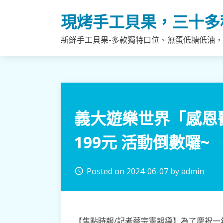
Skip
現烤手工貝果，三十多
to
content
新鮮手工貝果-多款獨特口位、無蛋低糖低油
義大遊樂世界「感恩
199元 活動倒數囉~
Posted on
2024-06-07
by
admin
access_time
【焦點時報/記者蔡宗憲報導】為了慶祝