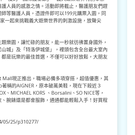
醫護人員的感激之情。活動即將截止，醫護朋友們趕
師等醫護人員，憑證件即可以199元購票入園，同
大家一起來挑戰義大遊樂世界的刺激設施，放聲尖
主題樂園，讓忙碌的朋友，能一秒就彷彿置身國外，
尼山城」及「特洛伊城堡」，裡頭包含全台最大室內
，都是玩樂的最佳首選，不僅可以好好放鬆，大朋友
t Mall現正推出，職場必備多項穿搭，超值優惠，其
o著稱的AIGNER，原本破萬美鞋，現在下殺近３
ICHAEL KORS 、Borsalini、SO NICE等，
款、腕錶還是都會服飾，通通都能輕鬆入手！好買程
/05/25/p310277/