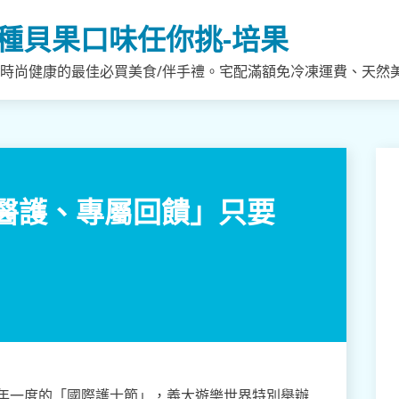
種貝果口味任你挑-培果
，時尚健康的最佳必買美食/伴手禮。宅配滿額免冷凍運費、天然
醫護、專屬回饋」只要
一年一度的「國際護士節」，義大遊樂世界特別舉辦