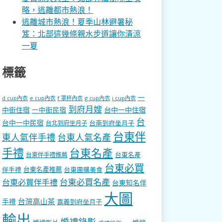
略，逃離都市熱浪！
逃離城市熱浪！夏季山林避暑秘
笈：北部這幾條親水步道讓你清涼
一夏
標籤
一
d cup內衣
e cup內衣
f 罩杯內衣
g cup內衣
i cup內衣
到府月嫂
中街住宿
一中街民宿
台中一中住宿
台
台中一中民宿
台南到府坐月子
台北到府坐月子
台東伴
東人氣伴手禮
台東人氣名產
手禮
台東名產
台東名產
台東伴手禮推薦
台東必買
伴手禮
台東名產推薦
台東團購美食
台東必買名產
台東必買伴手禮
台東知名伴
大圖
台灣高山茶
手禮
嘉義到府坐月子
輸出
婚禮錄影