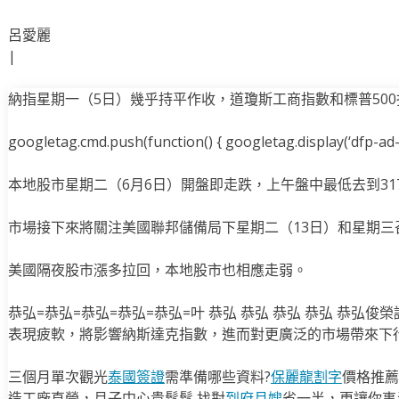
呂愛麗
|
納指星期一（5日）幾乎持平作收，道瓊斯工商指數和標普500指數
googletag.cmd.push(function() { googletag.display(‘dfp-ad-i
本地股市星期二（6月6日）開盤即走跌，上午盤中最低去到3175
市場接下來將關注美國聯邦儲備局下星期二（13日）和星期三
美國隔夜股市漲多拉回，本地股市也相應走弱。
恭弘=恭弘=恭弘=恭弘=恭弘=叶 恭弘 恭弘 恭弘 恭弘 恭弘
表現疲軟，將影響納斯達克指數，進而對更廣泛的市場帶來下
三個月單次觀光
泰國簽證
需準備哪些資料?
保麗龍割字
價格推薦
造工廠直營，月子中心貴鬆鬆,找對
到府月嫂
省一半，更讓你事半