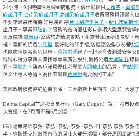
24小時、9小時彈性月嫂到府服務。優仕彩提供
立體字
、
電腦
府坐月子
,
台南到府坐月子
,
高雄到府坐月子
收費服務資訊懶人
不要錯過最佳時機!好月嫂難尋!
台北到府坐月子
、
新北市到府坐
坐月子。專業
電腦割字
服務的廠商優仕彩有多項大型展覽會場
天及價錢!
露營車
-公路旅遊精選景點，租露營車玩秘境景點，
裡。濃郁的奶香
牛軋糖
-最好吃的伴手禮,送禮要送進心崁裡!
北
也能盡情探索海底世界，
秀姑巒溪
親子一起泛舟去​刺激安全又
媽媽心得分享與交流找尋專業廣告設計,價格公道
大圖輸出
,背
異，
電腦割字
讓客戶滿意優仕彩專業
大圖輸出
的品質。
秀姑巒
落文化專人導覽。為什麼辦理
台胞證
需要護照正本?
美國政府債務違約危機解除，三大指數上星期五（2日）大漲了
Dalma Capital首席投資長杜根（Gary Dugan）說：
次會議，在7月而不是6月加息。”
IG市場策略師恭弘=恭弘=恭弘=恭弘=恭弘=叶 恭弘 恭弘 恭
半，納斯達克指數閉市時的回吐大部分漲幅，部分原因是該指