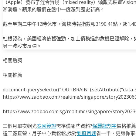
（Apple）發布了混合實境（mixed reality）頭戴式裝置Vi
漸消退。蘋果的股價在盤中一度漲到歷史新高。
截至星期二中午12時休市，海峽時報指數報3190.41點，起1.40
杜根認為，美國經濟依舊強勁，加上債務違約危機已經解除，
另一波股市反彈。
相關熱詞
相關推薦
document.querySelector(“.OUTBRAIN”).setAttribute(“data-s
https://www.zaobao.com/realtime/singapore/story202306
https://www.zaobao.com.sg/realtime/singapore/story202
三個月單次觀光
泰國簽證
需準備哪些資料?
保麗龍割字
價格推薦
造工廠直營，月子中心貴鬆鬆,找對
到府月嫂
省一半，更讓你事半