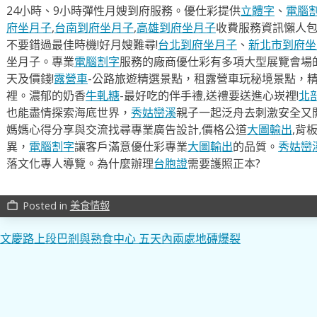
24小時、9小時彈性月嫂到府服務。優仕彩提供
立體字
、
電腦
府坐月子
,
台南到府坐月子
,
高雄到府坐月子
收費服務資訊懶人
不要錯過最佳時機!好月嫂難尋!
台北到府坐月子
、
新北市到府坐
坐月子。專業
電腦割字
服務的廠商優仕彩有多項大型展覽會場
天及價錢!
露營車
-公路旅遊精選景點，租露營車玩秘境景點，
裡。濃郁的奶香
牛軋糖
-最好吃的伴手禮,送禮要送進心崁裡!
北
也能盡情探索海底世界，
秀姑巒溪
親子一起泛舟去​刺激安全又
媽媽心得分享與交流找尋專業廣告設計,價格公道
大圖輸出
,背
異，
電腦割字
讓客戶滿意優仕彩專業
大圖輸出
的品質。
秀姑巒
落文化專人導覽。為什麼辦理
台胞證
需要護照正本?
Posted in
美食情報
work_outline
文
文慶路上段巴剎與熟食中心 五天內兩處地磚爆裂
章
導