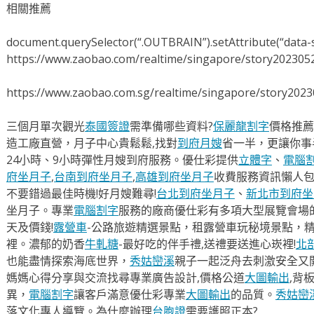
相關推薦
document.querySelector(“.OUTBRAIN”).setAttribute(“data-s
https://www.zaobao.com/realtime/singapore/story202305
https://www.zaobao.com.sg/realtime/singapore/story202
三個月單次觀光
泰國簽證
需準備哪些資料?
保麗龍割字
價格推薦
造工廠直營，月子中心貴鬆鬆,找對
到府月嫂
省一半，更讓你事半
24小時、9小時彈性月嫂到府服務。優仕彩提供
立體字
、
電腦
府坐月子
,
台南到府坐月子
,
高雄到府坐月子
收費服務資訊懶人
不要錯過最佳時機!好月嫂難尋!
台北到府坐月子
、
新北市到府坐
坐月子。專業
電腦割字
服務的廠商優仕彩有多項大型展覽會場
天及價錢!
露營車
-公路旅遊精選景點，租露營車玩秘境景點，
裡。濃郁的奶香
牛軋糖
-最好吃的伴手禮,送禮要送進心崁裡!
北
也能盡情探索海底世界，
秀姑巒溪
親子一起泛舟去​刺激安全又
媽媽心得分享與交流找尋專業廣告設計,價格公道
大圖輸出
,背
異，
電腦割字
讓客戶滿意優仕彩專業
大圖輸出
的品質。
秀姑巒
落文化專人導覽。為什麼辦理
台胞證
需要護照正本?