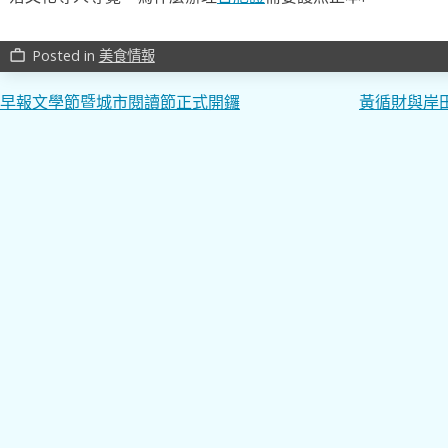
Posted in
美食情報
work_outline
文
早報文學節暨城市閱讀節正式開鑼
黃循財與岸
章
導
覽