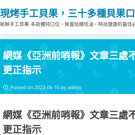
Skip
現烤手工貝果，三十多種貝果口
to
content
新鮮手工貝果-多款獨特口位、無蛋低糖低油，時尚健康的最佳
網媒《亞洲前哨報》文章三處不
更正指示
Posted on
2023-06-15
by
admin
access_time
網媒《亞洲前哨報》文章三處不
更正指示