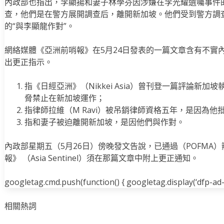
內政部也指出，李顯揚和妻子林學芬因涉嫌在李光耀遺囑事件
查，他們是在警方展開調查后，離開新加坡。他們受到警方調
的“與李顯龍作對”。
網絡媒體《亞洲前哨報》在5月24日發表的一篇文章含有不實
出更正指示。
指《日經亞洲》（Nikkei Asia）曾刊登一篇評論新
脅禁止在新加坡運作；
指律師拉維（M Ravi）被吊銷律師資格五年，是因為他
指和妻子被迫離開新加坡，是因他們與作對。
內政部星期五（5月26日）傍晚發文告說，已通過（POFMA
報》 （Asia Sentinel）須在那篇文章中附上更正通知。
googletag.cmd.push(function() { googletag.display(‘dfp-ad-i
相關熱詞