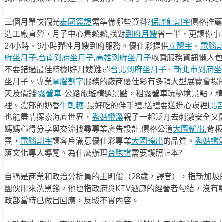
三個月單次觀光
泰國簽證
需準備哪些資料?
保麗龍割字
價格推薦
造工廠直營，月子中心貴鬆鬆,找對
到府月嫂
省一半，更讓你事半
24小時、9小時彈性月嫂到府服務。優仕彩提供
立體字
、
電腦
府坐月子
,
台南到府坐月子
,
高雄到府坐月子
收費服務資訊懶人
不要錯過最佳時機!好月嫂難尋!
台北到府坐月子
、
新北市到府坐
坐月子。專業
電腦割字
服務的廠商優仕彩有多項大型展覽會場
天及價錢!
露營車
-公路旅遊精選景點，租露營車玩秘境景點，
裡。濃郁的奶香
牛軋糖
-最好吃的伴手禮,送禮要送進心崁裡!
北
也能盡情探索海底世界，
秀姑巒溪
親子一起泛舟去​刺激安全又
媽媽心得分享與交流找尋專業廣告設計,價格公道
大圖輸出
,背
異，
電腦割字
讓客戶滿意優仕彩專業
大圖輸出
的品質。
秀姑巒
落文化專人導覽。為什麼辦理
台胞證
需要護照正本?
自稱是商業和政治分析員的王明俊（28歲，譯音），指新加坡
團伙用來洗黑錢。他也指政府與KTV酒廊的經營者勾結，沒有解
政部當時已做出回應，反駁不實內容。