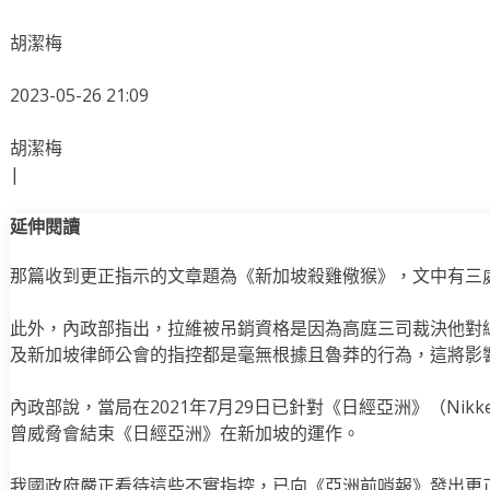
胡潔梅
2023-05-26 21:09
胡潔梅
|
延伸閱讀
那篇收到更正指示的文章題為《新加坡殺雞儆猴》，文中有三
此外，內政部指出，拉維被吊銷資格是因為高庭三司裁決他對
及新加坡律師公會的指控都是毫無根據且魯莽的行為，這將影
內政部說，當局在2021年7月29日已針對《日經亞洲》（Nikke
曾威脅會結束《日經亞洲》在新加坡的運作。
我國政府嚴正看待這些不實指控，已向《亞洲前哨報》發出更