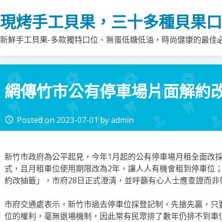
Skip
現烤手工貝果，三十多種貝果口
to
content
新鮮手工貝果-多款獨特口位、無蛋低糖低油，時尚健康的最佳
網傳竹市公有停車場片面解約改
Posted on
2023-07-01
by
admin
access_time
新竹市政府為公平起見，今年1月起的公有停車場月租全面改
式，且月租車位使用期限改為2年，讓人人有機會租到停車位
約改抽籤」，市府28日正式澄清，並呼籲有心人士應查證而非
市府交通處表示，新竹市過去停車位採登記制，先搶先贏，只
位的權利，毫無退場機制，因此常有民眾排了數年仍排不到車