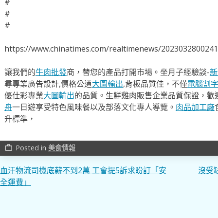
#
#
#
https://www.chinatimes.com/realtimenews/202303280024
讓我們的
牛肉批發
商，替您的產品打開市場。坐月子經驗談-
新
尋專業廣告設計,價格公道
大圖輸出
,背板品質佳，不僅
電腦割
優仕彩專業
大圖輸出
的品質。生鮮雞肉販售企業品質保證，歡
舟
一日遊享受特色風味餐以及部落文化專人導覽。
肉品加工廠
升標準，
Posted in
美食情報
work_outline
文
血汗物流司機底薪不到2萬 工會提5訴求盼訂「安
沒受
全運費」
章
導