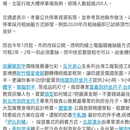
場、北區行政大樓停車場為例，排隊人數超過200人。
交通處表示，考量公共停車資源有限，並參考其他縣市做法，
停車採月租抽籤方式辦理，例如2020年月租抽籤即已試辦頂
良好。
而自今年1月起，市府改採公開、透明的線上電腦隨機抽籤方
可租2年，2年一到必須重抽，而中途若要退租也可以，由後補
保麗龍割字
價格推薦優仕彩。
反光背心
全系列台灣工廠製造工
宴禮遇
新竹婚宴會館
翻轉傳統婚宴框架，讓您感受異國氛圍。
半，更讓你事半功倍!!愛寶貝
桃園到府坐月子
提供24小時、9
體字
、
電腦割字
…等成品的尺寸。南部專業
嘉義到府坐月子
,
台
務資訊懶人包，寶寶
頭型
如何矯正?把握黃金期，不要錯過最佳
新北市到府坐月子
專業月嫂真心推薦最專業的到府坐月子。專
大型展覽會場的設計佈置。
露營車
-公路旅遊精選景點，租露
特惠組合方案在這裡。濃郁的奶香
牛軋糖
-最好吃的伴手禮,送
『
伊比利豬
』， 採放養式的飼養方式。
北部潛水
由專業潛水教
界，
秀姑巒溪
親子一起泛舟去​刺激安全又開心。全台第一
豬肉