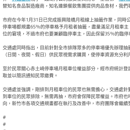
替知名食品製造廠商，知名連鎖餐飲集團提供肉品食材，我們
市府在今年1月31日已完成振興陸橋月租線上抽籤作業，同時
停車場都規畫65％的停車格予月租者抽籤，盡量滿足月租車
位的窘境，不過市府也要兼顧臨停車主，因此保留35％的臨停
交通處同時指出，目前針對全市排隊眾多的停車場優先辦理抽
（日間、夜間、假日）供民眾視需求購買，使停車資源充分利
至於民眾關心赤土崎停車場月租車位權益部分，經市府統計登
取並以簡訊通知民眾繳費。
交通處並強調，剛排到月租車位的民眾也無需擔心，交通處針
到車位的民眾排除，無需再抽，市府會保障民眾權益。市府也
向，新竹市各項交通規畫都在執行及改善中，市府團隊會繼續
#
#