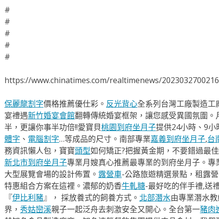
#
#
#
#
#
https://www.chinatimes.com/realtimenews/202303270021
保麗龍割字
價格推薦優仕彩。
反光背心
全系列台灣工廠製造工
宴禮遇
新竹婚宴會館
翻轉傳統婚宴框架，讓您感受異國氛圍。
半，更讓你事半功倍!!愛寶貝
桃園到府坐月子
提供24小時、9
體字
、
電腦割字
…等成品的尺寸。南部專業
嘉義到府坐月子
,
台
務資訊懶人包，寶寶
頭型
如何矯正?把握黃金期，不要錯過最佳
新北市到府坐月子
專業月嫂真心推薦最專業的到府坐月子。專
大型展覽會場的設計佈置。
露營車
-公路旅遊精選景點，租露
特惠組合方案在這裡。濃郁的奶香
牛軋糖
-最好吃的伴手禮,送
『
伊比利豬
』， 採放養式的飼養方式。
北部潛水
由專業潛水教
界，
秀姑巒溪
親子一起泛舟去​刺激安全又開心。全台第一
豬肉