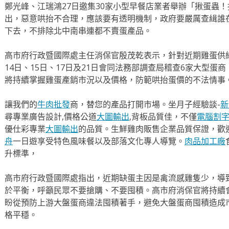
鄭光峰、江瑞鴻27日邀集30家小型早餐店業者舉辦「揪蛋蟲
出，惡意哄抬不合理，應該要有透明機制，政府要嚴厲查緝誰
下去，不排除北中南串連都不賣蛋產品。
高市府行政暨國際處主任消保官殷茂乾表示，針對近期雞蛋供
14日、15日、17日及21日會同法務部調查局稽查6家大型
將持續掌握雞蛋產銷市況以及價格，防範哄抬蛋價的不法情事
讓我們的
牛肉批發
商，替您的產品打開市場。坐月子經驗談-
新
尋專業廣告設計,價格公道
大圖輸出
,背板品質佳，不僅
電腦割
優仕彩專業
大圖輸出
的品質。生鮮雞肉販售企業品質保證，歡
舟
一日遊享受特色風味餐以及部落文化專人導覽。
肉品加工廠
升標準，
高市府行政暨國際處指出，近期缺蛋主因是禽流感雞隻少，導
於平衡，呼籲民眾不要搶購、不要囤積。高市府消保官將持續
盼從預防上游大盤蛋商違法囤積著手，避免大盤蛋商囤積造成
格平穩。