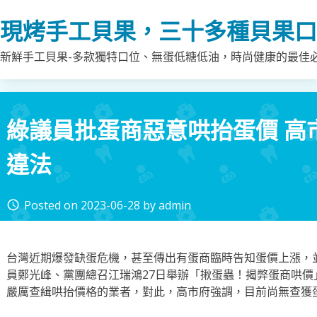
Skip
現烤手工貝果，三十多種貝果口
to
content
新鮮手工貝果-多款獨特口位、無蛋低糖低油，時尚健康的最佳
綠議員批蛋商惡意哄抬蛋價 高
違法
Posted on
2023-06-28
by
admin
access_time
台灣近期爆發缺蛋危機，甚至傳出有蛋商臨時告知蛋價上漲，
員鄭光峰、黨團總召江瑞鴻27日舉辦「揪蛋蟲！揭弊蛋商哄
嚴厲查緝哄抬價格的業者，對此，高市府強調，目前尚無查獲