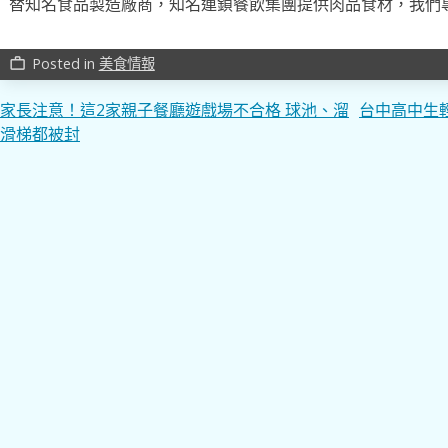
替知名食品製造廠商，知名連鎖餐飲集團提供肉品食材，我們
Posted in
美食情報
work_outline
文
家長注意！這2家親子餐廳遊戲場不合格 球池、溜
台中高中生
滑梯都被封
章
導
覽