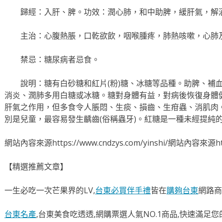
歸經：入肝、脾。功效：潤心肺，和中助脾，緩肝氣，解
主治：心腹熱脹，口乾欲飲，咽喉腫疼，肺熱咳嗽，心肺
禁忌：糖尿病者忌食。
說明：糖有白砂糖和紅片(粉)糖、冰糖等品種。助脾、補
消炎、潤肺多用白糖或冰糖。糖對身體有益，對病後恢復身體
肝氣之作用，但多食令人脹悶、生痰、損齒、生疳蟲、消肌肉
別是兒童，最容易發生齲齒(俗稱蟲牙)。紅糖是一種未經提純
網站內容來源https://www.cndzys.com/yinshi/網站內容來源https
【精選推薦文章】
一生必吃一次芒果界的LV,
台東必買伴手禮
皆在
購夠台東
網路商
台東名產
,台東美食吃透透,網購票選人氣NO.1商品,快速滿足您