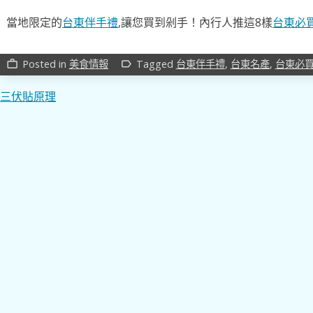
當地限定的
台東伴手禮
,讓您買到剁手！內行人推這8樣
台東必
Posted in
美食情報
Tagged
台東伴手禮
,
台東名產
,
台東必
work_outline
label_outline
文
三伏貼原理
章
導
覽