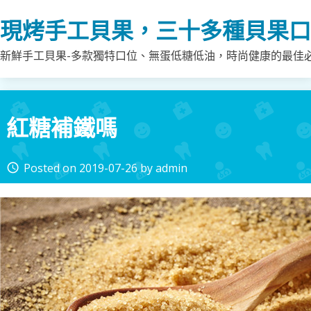
Skip
現烤手工貝果，三十多種貝果口
to
content
新鮮手工貝果-多款獨特口位、無蛋低糖低油，時尚健康的最佳
紅糖補鐵嗎
Posted on
2019-07-26
by
admin
access_time