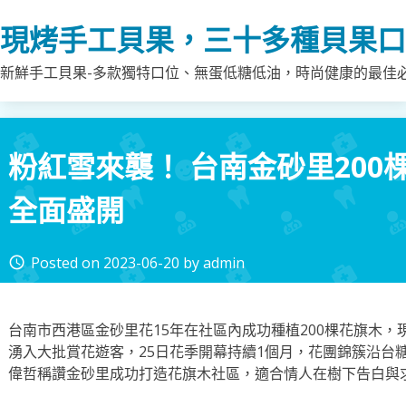
Skip
現烤手工貝果，三十多種貝果口
to
content
新鮮手工貝果-多款獨特口位、無蛋低糖低油，時尚健康的最佳
粉紅雪來襲！ 台南金砂里200
全面盛開
Posted on
2023-06-20
by
admin
access_time
台南市西港區金砂里花15年在社區內成功種植200棵花旗木，
湧入大批賞花遊客，25日花季開幕持續1個月，花團錦簇沿台
偉哲稱讚金砂里成功打造花旗木社區，適合情人在樹下告白與