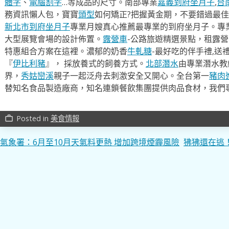
體字
、
電腦割字
…等成品的尺寸。南部專業
嘉義到府坐月子
,
台
務資訊懶人包，寶寶
頭型
如何矯正?把握黃金期，不要錯過最佳
新北市到府坐月子
專業月嫂真心推薦最專業的到府坐月子。專
大型展覽會場的設計佈置。
露營車
-公路旅遊精選景點，租露
特惠組合方案在這裡。濃郁的奶香
牛軋糖
-最好吃的伴手禮,送
『
伊比利豬
』， 採放養式的飼養方式。
北部潛水
由專業潛水教
界，
秀姑巒溪
親子一起泛舟去​刺激安全又開心。全台第一
豬肉
替知名食品製造廠商，知名連鎖餐飲集團提供肉品食材，我們
Posted in
美食情報
work_outline
文
氣象署：6月至10月天氣料更熱 增加跨境煙霾風險
狒狒還在逃
章
導
覽