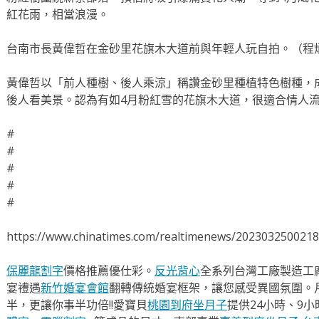
紅花雨，相當浪漫。
台南市長黃偉哲在金砂里花旗木大道前與年輕人玩自拍。（程
黃偉哲以「前人種樹、後人乘涼」稱讚金砂里種植特色樹種，
後人看美景。認為有如4月粉紅雪的花旗木大道，很適合情人
#
#
#
#
#
https://www.chinatimes.com/realtimenews/202303250021
保麗龍割字
價格推薦優仕彩。
反光背心
全系列台灣工廠製造工
宴禮遇
新竹婚宴會館
翻轉傳統婚宴框架，讓您感受異國氛圍。
半，更讓你事半功倍!!愛寶貝
桃園到府坐月子
提供24小時、9