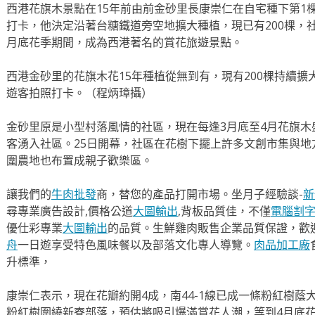
西港花旗木景點在15年前由前金砂里長康崇仁在自宅種下第1
打卡，他決定沿著台糖鐵道旁空地擴大種植，現已有200棵，
月底花季期間，成為西港著名的賞花旅遊景點。
西港金砂里的花旗木花15年種植從無到有，現有200棵持續擴
遊客拍照打卡。（程炳璋攝）
金砂里原是小型村落風情的社區，現在每逢3月底至4月花旗
客湧入社區。25日開幕，社區在花樹下擺上許多文創市集與
圍農地也布置成親子歡樂區。
讓我們的
牛肉批發
商，替您的產品打開市場。坐月子經驗談-
新
尋專業廣告設計,價格公道
大圖輸出
,背板品質佳，不僅
電腦割
優仕彩專業
大圖輸出
的品質。生鮮雞肉販售企業品質保證，歡
舟
一日遊享受特色風味餐以及部落文化專人導覽。
肉品加工廠
升標準，
康崇仁表示，現在花瓣約開4成，南44-1線已成一條粉紅樹蔭
粉紅樹圍繞新寮部落，預估將吸引爆滿賞花人潮，等到4月底