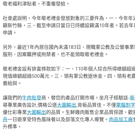
敬老福利津貼者，不重複發給。
社會處說明，今年敬老禮金發放對象的三要件為，一、今年年滿6
籍新竹縣，三、截至申請日當日已持續設籍滿10年者。若去
申請。
另外，最近1年內居住國內未滿183日、現職軍公教及公營事
服刑、因案羈押或拘禁者，也不能領取敬老禮金。
敬老禮金設有排富條款如下：一、110年個人綜合所得總額超
現值總額超過500萬元，三、領有軍公教退休金，四、領有老
養給與。
讓我們的
牛肉批發
商，替您的產品打開市場。坐月子經驗談-
新
尋專業廣告設計,價格公道
大圖輸出
,背板品質佳，不僅
電腦割
優仕彩專業
大圖輸出
的品質。生鮮雞肉販售企業品質保證，歡
舟
一日遊享受特色風味餐以及部落文化專人導覽。
肉品加工廠
升標準，