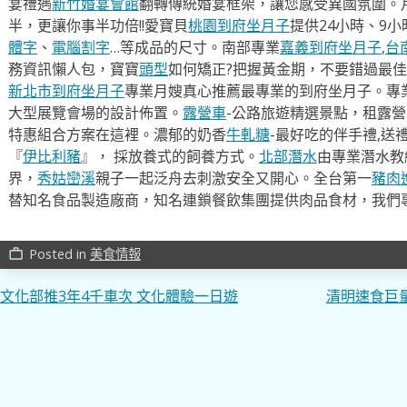
宴禮遇
新竹婚宴會館
翻轉傳統婚宴框架，讓您感受異國氛圍。
半，更讓你事半功倍!!愛寶貝
桃園到府坐月子
提供24小時、9
體字
、
電腦割字
…等成品的尺寸。南部專業
嘉義到府坐月子
,
台
務資訊懶人包，寶寶
頭型
如何矯正?把握黃金期，不要錯過最佳
新北市到府坐月子
專業月嫂真心推薦最專業的到府坐月子。專
大型展覽會場的設計佈置。
露營車
-公路旅遊精選景點，租露
特惠組合方案在這裡。濃郁的奶香
牛軋糖
-最好吃的伴手禮,送
『
伊比利豬
』， 採放養式的飼養方式。
北部潛水
由專業潛水教
界，
秀姑巒溪
親子一起泛舟去​刺激安全又開心。全台第一
豬肉
替知名食品製造廠商，知名連鎖餐飲集團提供肉品食材，我們
Posted in
美食情報
work_outline
文
文化部推3年4千車次 文化體驗一日遊
清明速食巨
章
導
覽