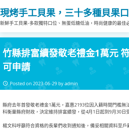
Skip
現烤手工貝果，三十多種貝果口
to
content
新鮮手工貝果-多款獨特口位、無蛋低糖低油，時尚健康的最佳
竹縣排富續發敬老禮金1萬元 符
可申請
Posted on
2023-06-29
by
admin
access_time
縣府去年首發敬老禮金1萬元，嘉惠2193位因入籍時間門檻
科衡量縣府財政，決定維持排富續發，從4月1日起到9月30日
楊文科呼籲符合資格的長輩們收到通知後，備妥相關資料至戶