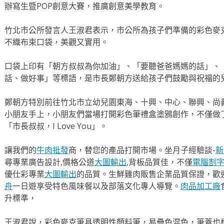
辦寫生暨POP創意大賽，推廣創意美學教育。
竹北市公所發言人王淑君表示，市公所為孩子們準備的彩色麥
不織布束口袋，美觀又實用。
口袋上印有「朝方叔叔為你加油」、「要聽爸爸媽媽的話」、
話、做好事」等標語，是市長鄭朝方送給孩子們鼓勵與祝福的
鄭朝方特別前往竹北市立幼兒園東海、十興、中心、聯興、尚
小朋友手上，小朋友們當場打開彩色筆禮盒塗鴉創作，不僅做
「市長叔叔，I Love You」。
讓我們的
牛肉批發
商，替您的產品打開市場。坐月子經驗談-
新
尋專業廣告設計,價格公道
大圖輸出
,背板品質佳，不僅
電腦割
優仕彩專業
大圖輸出
的品質。生鮮雞肉販售企業品質保證，歡
舟
一日遊享受特色風味餐以及部落文化專人導覽。
肉品加工廠
升標準，
王淑君說，彩色麥克筆具透明性顏料筆，易疊色混色，筆蓋也