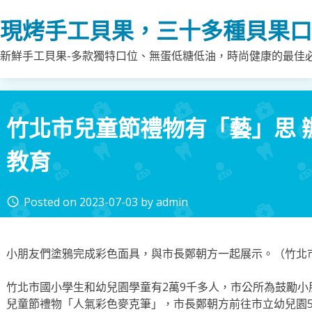
Skip
現烤手工貝果，三十多種貝果口
to
content
新鮮手工貝果-多款獨特口位、無蛋低糖低油，時尚健康的最佳
竹北市兒童節禮物有「藝」思 
教育
Posted on
2023-07-03
by
admin
access_time
小朋友們塗鴉完成彩色面具，與市長鄭朝方一起展示。（竹北
竹北市國小學生和幼兒園學童有2萬9千多人，市公所為鼓勵
兒童節禮物「人氣彩色麥克筆」，市長鄭朝方前往市立幼兒園