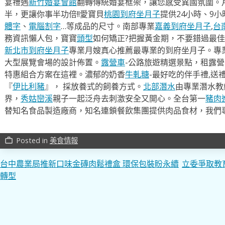
宴禮遇
新竹婚宴會館
翻轉傳統婚宴框架，讓您感受異國氛圍。
半，更讓你事半功倍!!愛寶貝
桃園到府坐月子
提供24小時、9
體字
、
電腦割字
…等成品的尺寸。南部專業
嘉義到府坐月子
,
台
務資訊懶人包，寶寶
頭型
如何矯正?把握黃金期，不要錯過最佳
新北市到府坐月子
專業月嫂真心推薦最專業的到府坐月子。專
大型展覽會場的設計佈置。
露營車
-公路旅遊精選景點，租露
特惠組合方案在這裡。濃郁的奶香
牛軋糖
-最好吃的伴手禮,送
『
伊比利豬
』， 採放養式的飼養方式。
北部潛水
由專業潛水教
界，
秀姑巒溪
親子一起泛舟去​刺激安全又開心。全台第一
豬肉
替知名食品製造廠商，知名連鎖餐飲集團提供肉品食材，我們
Posted in
美食情報
work_outline
文
台中農業局推新口味金磚肉鬆禮盒 環保包裝盼永續
立委爭取教育
轉型
章
導
覽