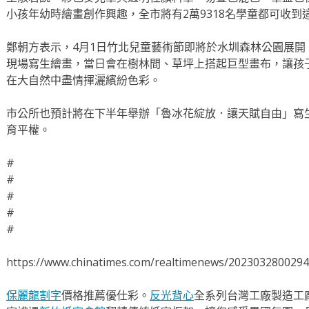
小孩年幼時繪畫創作興趣，全市將有2萬9318名學童都可收到
鄭朝方表示，4月1日竹北兒童藝術節即將於水圳森林公園展
現場寫生繪畫，當日會在樹林間、草坪上搭起巨型畫布，讓孩
在大自然中盡情揮灑繽紛色彩。
市公所也預計將在下半年舉辦「魯冰花綻放．讓天賦自由」寫生
育平權。
#
#
#
#
#
https://www.chinatimes.com/realtimenews/202303280029
保麗龍割字
價格推薦優仕彩。
反光背心
全系列台灣工廠製造工