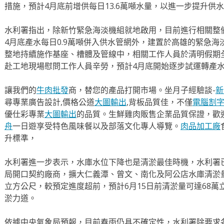
措施，預計4月底前增供每日13.6萬噸水量，以進一步提升供
水利署指出，除新竹緊急海淡機組就地啟用，目前進行相關整
4月底產水每日0.9萬噸併入供水管網外，建置於高雄的緊急
整地持續施作基座、槽體及管線中，相關工作人員於清明假期
赴工地現場慰問工作人員辛勞，預計4月底開始逐步試運轉產
讓我們的
牛肉批發
商，替您的產品打開市場。坐月子經驗談-
新
尋專業廣告設計,價格公道
大圖輸出
,背板品質佳，不僅
電腦割
優仕彩專業
大圖輸出
的品質。生鮮雞肉販售企業品質保證，歡
舟
一日遊享受特色風味餐以及部落文化專人導覽。
肉品加工廠
升標準，
水利署進一步表示，水庫水位下降也是清淤最佳時機，水利署
局開口契約廠商，擴大仁義潭、曾文、南化及阿公店水庫清淤量
立方公尺，較預定進度超前，預計6月15日前清淤量可達68
淤力道。
依據中央氣象局預報，目前春雨仍具不確定性，水利署除要求