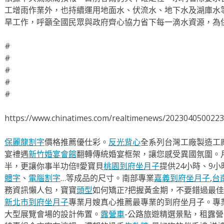
工增雨作業外，也持續運用地面水、伏流水、地下水及湖庫水
旱工作，呼籲全國民眾與政府齊心協力省下每一滴水資源，為
#
#
#
#
#
https://www.chinatimes.com/realtimenews/202304050022
保麗龍割字
價格推薦優仕彩。
反光背心
全系列台灣工廠製造工
宴禮遇
新竹婚宴會館
翻轉傳統婚宴框架，讓您感受異國氛圍。
半，更讓你事半功倍!!愛寶貝
桃園到府坐月子
提供24小時、9
體字
、
電腦割字
…等成品的尺寸。南部專業
嘉義到府坐月子
,
台
務資訊懶人包，寶寶
頭型
如何矯正?把握黃金期，不要錯過最佳
新北市到府坐月子
專業月嫂真心推薦最專業的到府坐月子。專
大型展覽會場的設計佈置。
露營車
-公路旅遊精選景點，租露