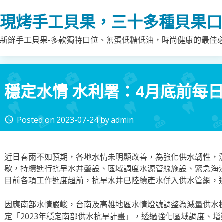
Skip
現烤手工貝果，三十多種貝果口
to
content
新鮮手工貝果-多款獨特口位、無蛋低糖低油，時尚健康的最佳
穩定水情 水利署：4月底前每日
Posted on
2023-07-24
by
admin
access_time
近日春雨不如預期，各地水情未明顯改善，為強化供水韌性，
歇，持續進行抗旱水井鑿設、區域調度水源管線施設、緊急海
目前各項工作進度超前，抗旱水井已陸續產水併入供水管網，
因應南部水情嚴峻，台南及高雄地區水情燈號調整為減量供水橙燈
定「2023年穩定南部供水抗旱計畫」，透過強化區域調度、