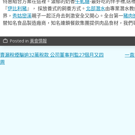
特惠組合方案在這裡。濃郁的奶香
牛軋糖
-最好吃的伴手禮,送
『
伊比利豬
』， 採放養式的飼養方式。
北部潛水
由專業潛水教
界，
秀姑巒溪
親子一起泛舟去​刺激安全又開心。全台第一
豬肉
替知名食品製造廠商，知名連鎖餐飲集團提供肉品食材，我們
Posted in
美食情報
work_outline
文
賣漏稅煙騙逾32萬稅款 公司董事判監27個月又四
一直
周
章
導
覽