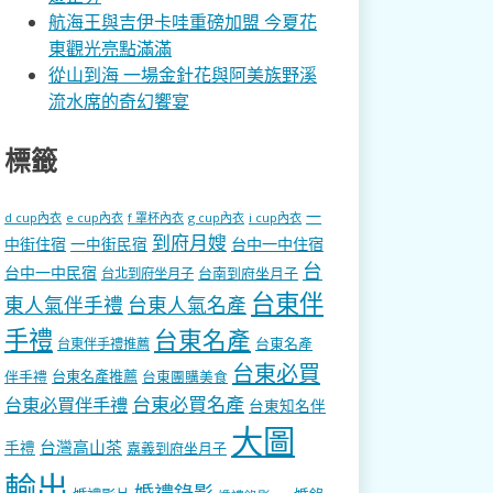
航海王與吉伊卡哇重磅加盟 今夏花
東觀光亮點滿滿
從山到海 一場金針花與阿美族野溪
流水席的奇幻饗宴
標籤
一
d cup內衣
e cup內衣
f 罩杯內衣
g cup內衣
i cup內衣
到府月嫂
中街住宿
一中街民宿
台中一中住宿
台
台中一中民宿
台南到府坐月子
台北到府坐月子
台東伴
東人氣伴手禮
台東人氣名產
手禮
台東名產
台東名產
台東伴手禮推薦
台東必買
伴手禮
台東名產推薦
台東團購美食
台東必買名產
台東必買伴手禮
台東知名伴
大圖
台灣高山茶
手禮
嘉義到府坐月子
輸出
婚禮錄影