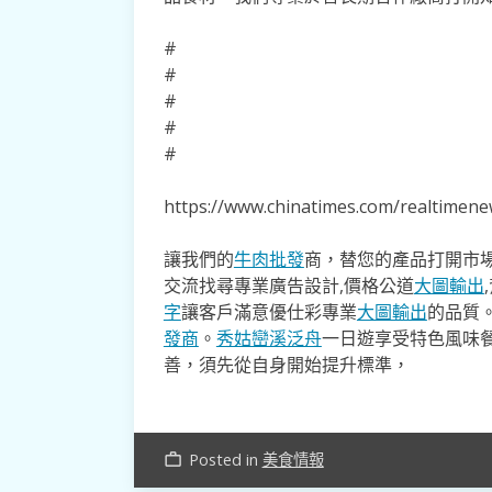
#
#
#
#
#
https://www.chinatimes.com/realtime
讓我們的
牛肉批發
商，替您的產品打開市場
交流找尋專業廣告設計,價格公道
大圖輸出
字
讓客戶滿意優仕彩專業
大圖輸出
的品質
發商
。
秀姑巒溪泛舟
一日遊享受特色風味
善，須先從自身開始提升標準，
Posted in
美食情報
work_outline