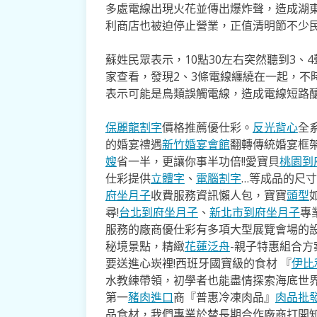
多處電線出現火花並傳出爆炸聲，造成湖東
利商店也被迫停止營業，正值清明節不少民
蘇姓民眾表示，10點30左右突然聽到3
家查看，發現2、3條電線纏繞在一起，不
表示可能是鳥類誤觸電線，造成電線短路
保麗龍割字
價格推薦優仕彩。
反光背心
全
的婚宴禮遇
新竹婚宴會館
翻轉傳統婚宴框
嫂
省一半，更讓你事半功倍!!愛寶貝
桃園到
仕彩提供
立體字
、
電腦割字
…等成品的尺
府坐月子
收費服務資訊懶人包，寶寶
頭型
尋!
台北到府坐月子
、
新北市到府坐月子
專
服務的廠商優仕彩有多項大型展覽會場的
秘境景點，精緻
花蓮泛舟
-親子特惠組合
要送進心崁裡!西班牙國寶級的食材 『
伊比
水教練帶領，初學者也能盡情探索海底世
第一
豬肉進口
商『普惠冷凍肉品』
肉品批
品食材，我們專業於替長期合作廠商打開