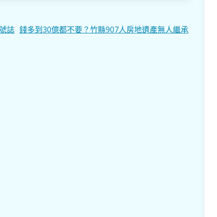
號誌
錢多到30億都不要？竹縣907人房地遺產無人繼承