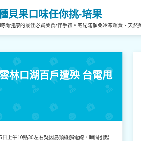
種貝果口味任你挑-培果
，時尚健康的最佳必買美食/伴手禮。宅配滿額免冷凍運費、天然
雲林口湖百戶遭殃 台電甩
5日上午10點30左右疑因鳥類碰觸電線，瞬間引起