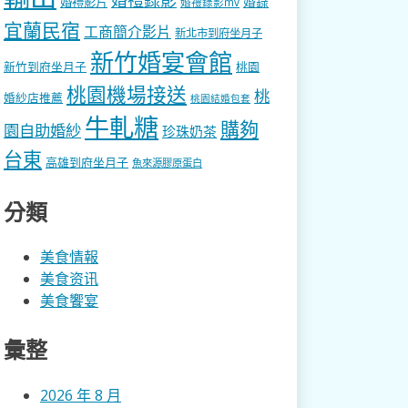
婚錄
婚禮影片
婚禮錄影mv
宜蘭民宿
工商簡介影片
新北市到府坐月子
新竹婚宴會館
新竹到府坐月子
桃園
桃園機場接送
桃
婚紗店推薦
桃園結婚包套
牛軋糖
購夠
園自助婚紗
珍珠奶茶
台東
高雄到府坐月子
魚來源膠原蛋白
分類
美食情報
美食资讯
美食饗宴
彙整
2026 年 8 月