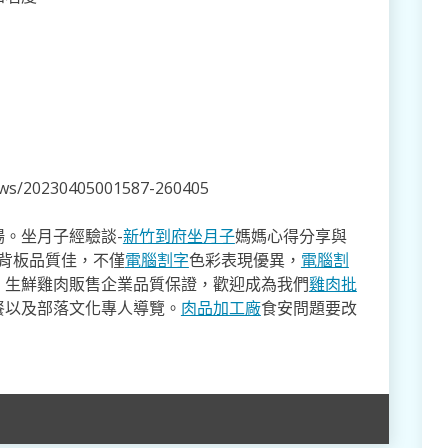
news/20230405001587-260405
。坐月子經驗談-
新竹到府坐月子
媽媽心得分享與
,背板品質佳，不僅
電腦割字
色彩表現優異，
電腦割
。生鮮雞肉販售企業品質保證，歡迎成為我們
雞肉批
餐以及部落文化專人導覽。
肉品加工廠
食安問題要改