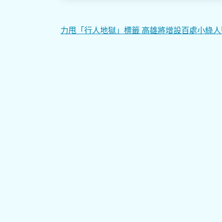
文
力甩「行人地獄」標籤 高雄將增設百處小綠人
章
導
覽