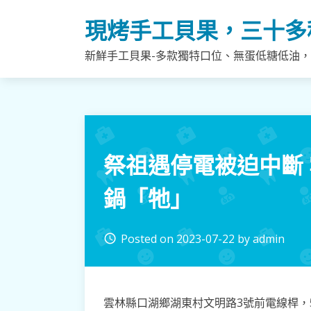
Skip
現烤手工貝果，三十多
to
content
新鮮手工貝果-多款獨特口位、無蛋低糖低油
祭祖遇停電被迫中斷 
鍋「牠」
Posted on
2023-07-22
by
admin
access_time
雲林縣口湖鄉湖東村文明路3號前電線桿，