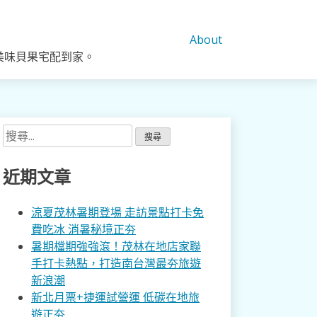
About
美味貝果宅配到家。
搜
尋
關
近期文章
鍵
字:
涼夏茂林暑期登場 走訪景點打卡免
費吃冰 消暑秘境正夯
暑期檔期強強滾！茂林在地店家聯
手打卡熱點，打造南台灣最夯旅遊
新浪潮
新北月票+捷運試營運 低碳在地旅
遊正夯