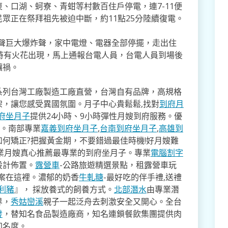
、口湖、蚵寮、青蚶等村數百住戶停電，連7-11便
眾正在祭拜祖先被迫中斷，約11點25分陸續復電。
、4聲巨大爆炸聲，家中電燈、電器全部停擺，走出住
時有火花出現，馬上通報台電人員，台電人員到場後
釀禍。
系列台灣工廠製造工廠直營，台灣自有品牌，高規格
架，讓您感受異國氛圍。月子中心貴鬆鬆,找對
到府月
府坐月子
提供24小時、9小時彈性月嫂到府服務。優
寸。南部專業
嘉義到府坐月子
,
台南到府坐月子
,
高雄到
如何矯正?把握黃金期，不要錯過最佳時機!好月嫂難
業月嫂真心推薦最專業的到府坐月子。專業
電腦割字
設計佈置。
露營車
-公路旅遊精選景點，租露營車玩
方案在這裡。濃郁的奶香
牛軋糖
-最好吃的伴手禮,送禮
利豬
』， 採放養式的飼養方式。
北部潛水
由專業潛
界，
秀姑巒溪
親子一起泛舟去​刺激安全又開心。全台
發
，替知名食品製造廠商，知名連鎖餐飲集團提供肉
知名度。