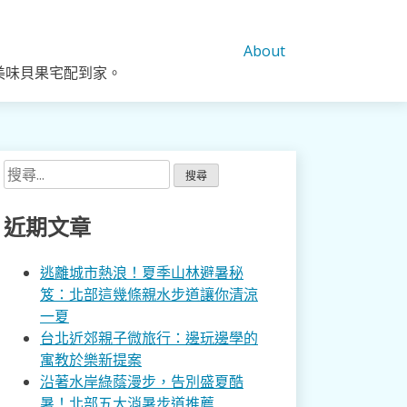
About
美味貝果宅配到家。
搜
尋
關
近期文章
鍵
字:
逃離城市熱浪！夏季山林避暑秘
笈：北部這幾條親水步道讓你清涼
一夏
台北近郊親子微旅行：邊玩邊學的
寓教於樂新提案
沿著水岸綠蔭漫步，告別盛夏酷
暑！北部五大消暑步道推薦