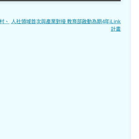
村、
人社領域首次與產業對接 教育部啟動為期4年iLink
計畫