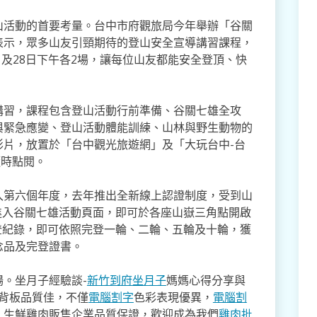
山活動的首要考量。台中市府觀旅局今年舉辦「谷關
表示，眾多山友引頸期待的登山安全宣導講習課程，
1及28日下午各2場，讓每位山友都能安全登頂、快
講習，課程包含登山活動行前準備、谷關七雄全攻
與緊急應變、登山活動體能訓練、山林與野生動物的
影片，放置於「台中觀光旅遊網」及「大玩台中-台
隨時點閱。
入第六個年度，去年推出全新線上認證制度，受到山
進入谷關七雄活動頁面，即可於各座山嶽三角點開啟
登紀錄，即可依照完登一輪、二輪、五輪及十輪，獲
念品及完登證書。
。坐月子經驗談-
新竹到府坐月子
媽媽心得分享與
,背板品質佳，不僅
電腦割字
色彩表現優異，
電腦割
。生鮮雞肉販售企業品質保證，歡迎成為我們
雞肉批