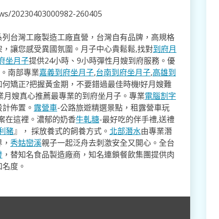
news/20230403000982-260405
系列台灣工廠製造工廠直營，台灣自有品牌，高規格
架，讓您感受異國氛圍。月子中心貴鬆鬆,找對
到府月
府坐月子
提供24小時、9小時彈性月嫂到府服務。優
寸。南部專業
嘉義到府坐月子
,
台南到府坐月子
,
高雄到
如何矯正?把握黃金期，不要錯過最佳時機!好月嫂難
業月嫂真心推薦最專業的到府坐月子。專業
電腦割字
設計佈置。
露營車
-公路旅遊精選景點，租露營車玩
方案在這裡。濃郁的奶香
牛軋糖
-最好吃的伴手禮,送禮
利豬
』， 採放養式的飼養方式。
北部潛水
由專業潛
界，
秀姑巒溪
親子一起泛舟去​刺激安全又開心。全台
發
，替知名食品製造廠商，知名連鎖餐飲集團提供肉
知名度。