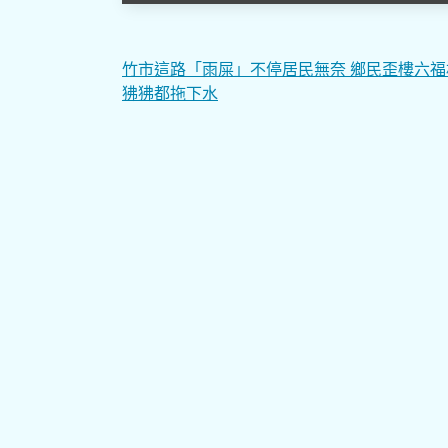
文
竹市這路「雨屎」不停居民無奈 鄉民歪樓六福
狒狒都拖下水
章
導
覽