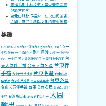
走進北部山林步道，享受天然冷氣
與綠意療癒
台北山城秘境探索：在火山與茶香
之間，感受生態與文化的雙重饗宴
標籤
一
d cup內衣
e cup內衣
f 罩杯內衣
g cup內衣
i cup內衣
到府月嫂
中街住宿
一中街民宿
台中一中住宿
台
台中一中民宿
台南到府坐月子
台北到府坐月子
台東伴
東人氣伴手禮
台東人氣名產
手禮
台東名產
台東名產
台東伴手禮推薦
台東必買
伴手禮
台東名產推薦
台東團購美食
台東必買名產
台東必買伴手禮
台東知名伴
大圖
台灣高山茶
手禮
嘉義到府坐月子
輸出
婚禮錄影