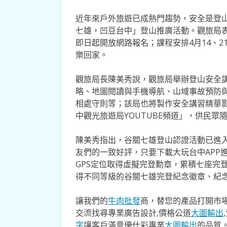
近年來戶外旅遊已成熱門趨勢，安全是登
七雄，凹豆台中」登山推廣活動。觀旅局
即日起開放網路報名；課程安排4月14、2
樂回家。
觀旅局長陳美秀說，觀旅局舉辦登山安全
略、地圖閱讀與手機導航、山域事故預防
相處守則等；該局也將製作安全講習精華
中觀光旅遊局YOUTUBE頻道」，供民眾
陳美秀指出，谷關七雄登山認證活動已進
友們的一致好評，只要下載大玩台中APP
GPS定位取得虛擬完登勳章，累積七座完
得不同等級的谷關七雄完登紀念徽章、紀
讓我們的
牛肉批發
商，替您的產品打開市場
交流找尋專業廣告設計,價格公道
大圖輸出
字
讓客戶滿意優仕彩專業
大圖輸出
的品質