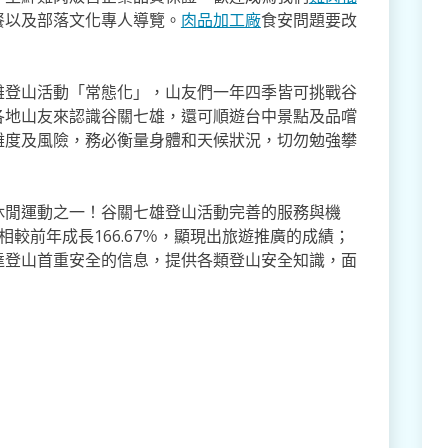
餐以及部落文化專人導覽。
肉品加工廠
食安問題要改
雄登山活動「常態化」，山友們一年四季皆可挑戰谷
各地山友來認識谷關七雄，還可順遊台中景點及品嚐
難度及風險，務必衡量身體和天候狀況，切勿勉強攀
休閒運動之一！谷關七雄登山活動完善的服務與機
較前年成長166.67％，顯現出旅遊推廣的成績；
達登山首重安全的信息，提供各類登山安全知識，面