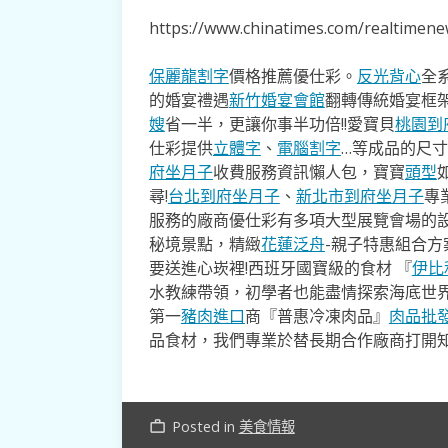
https://www.chinatimes.com/realtime
保麗龍割字
價格推薦優仕彩。
反光背心
全
的婚宴禮遇
新竹婚宴會館
翻轉傳統婚宴框
嫂
省一半，更讓你事半功倍!!愛寶貝
桃園到
仕彩提供
立體字
、
電腦割字
…等成品的尺
府坐月子
收費服務資訊懶人包，寶寶
頭型
尋!
台北到府坐月子
、
新北市到府坐月子
專
服務的廠商優仕彩有多項大型展覽會場的
秘境景點，精緻
花蓮泛舟
-親子特惠組合
要送進心崁裡!西班牙國寶級的食材 『
伊比
水教練帶領，初學者也能盡情探索海底世
第一
豬肉進口
商『普惠冷凍肉品』
肉品批
品食材，我們專業於替長期合作廠商打開
Posted in
美食情報
work_outline