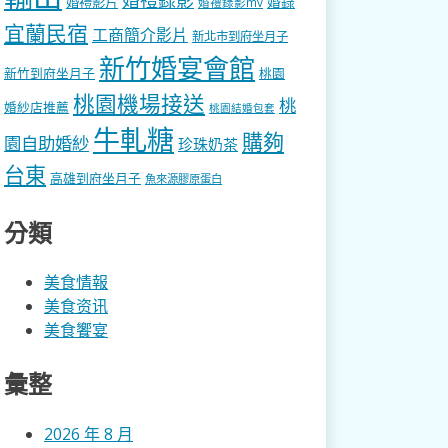
婚錄
婚禮影片
婚禮錄影mv
宜蘭民宿
工商簡介影片
新北市到府坐月子
新竹婚宴會館
新竹到府坐月子
桃園
桃園機場接送
桃
婚紗店推薦
桃園結婚包套
牛軋糖
購夠
園自助婚紗
珍珠奶茶
台東
高雄到府坐月子
魚來源膠原蛋白
分類
美食情報
美食资讯
美食饗宴
彙整
2026 年 8 月