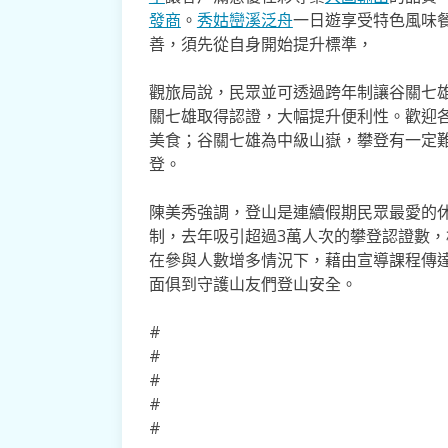
發商
。
秀姑巒溪泛舟
一日遊享受特色風味
善，須先從自身開始提升標準，
觀旅局說，民眾並可透過跨年制讓谷關七
關七雄取得認證，大幅提升便利性。歡迎
美食；谷關七雄為中級山嶽，攀登有一定
登。
陳美秀強調，登山是連續假期民眾最愛的
制，去年吸引超過3萬人次的攀登認證數，相
在參與人數增多情況下，藉由宣導課程傳
面俱到守護山友們登山安全。
#
#
#
#
#