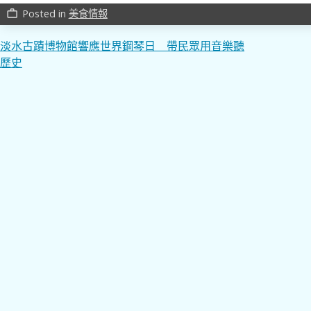
Posted in
美食情報
work_outline
文
淡水古蹟博物館響應世界鋼琴日 帶民眾用音樂聽
歷史
章
導
覽