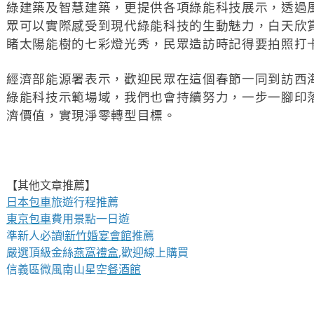
綠建築及智慧建築，更提供各項綠能科技展示，透過
眾可以實際感受到現代綠能科技的生動魅力，白天欣
睹太陽能樹的七彩燈光秀，民眾造訪時記得要拍照打
經濟部能源署表示，歡迎民眾在這個春節一同到訪西
綠能科技示範場域，我們也會持續努力，一步一腳印
濟價值，實現淨零轉型目標。
【其他文章推薦】
日本包車
旅遊行程推薦
東京包車
費用景點一日遊
準新人必讀!
新竹婚宴會館
推薦
嚴選頂級金絲
燕窩
禮盒
,歡迎線上購買
信義區微風南山星空
餐酒館