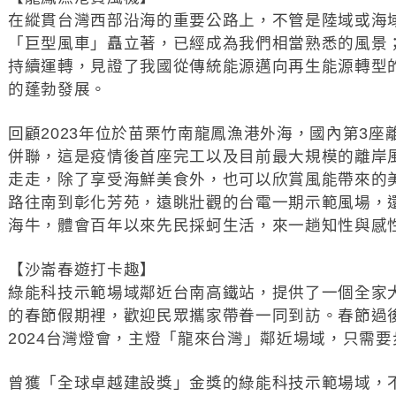
在縱貫台灣西部沿海的重要公路上，不管是陸域或海
「巨型風車」矗立著，已經成為我們相當熟悉的風景
持續運轉，見證了我國從傳統能源邁向再生能源轉型
的蓬勃發展。
回顧2023年位於苗栗竹南龍鳳漁港外海，國內第3
併聯，這是疫情後首座完工以及目前最大規模的離岸
走走，除了享受海鮮美食外，也可以欣賞風能帶來的
路往南到彰化芳苑，遠眺壯觀的台電一期示範風場，
海牛，體會百年以來先民採蚵生活，來一趟知性與感
【沙崙春遊打卡趣】
綠能科技示範場域鄰近台南高鐵站，提供了一個全家
的春節假期裡，歡迎民眾攜家帶眷一同到訪。春節過
2024台灣燈會，主燈「龍來台灣」鄰近場域，只需
曾獲「全球卓越建設獎」金獎的綠能科技示範場域，