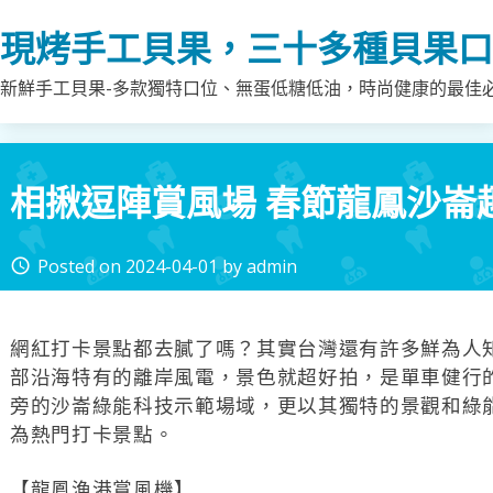
Skip
現烤手工貝果，三十多種貝果口
to
content
新鮮手工貝果-多款獨特口位、無蛋低糖低油，時尚健康的最佳
相揪逗陣賞風場 春節龍鳳沙崙
Posted on
2024-04-01
by
admin
access_time
網紅打卡景點都去膩了嗎？其實台灣還有許多鮮為人
部沿海特有的離岸風電，景色就超好拍，是單車健行
旁的沙崙綠能科技示範場域，更以其獨特的景觀和綠
為熱門打卡景點。
【龍鳳漁港賞風機】