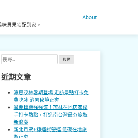
About
美味貝果宅配到家。
搜
尋
關
近期文章
鍵
字:
涼夏茂林暑期登場 走訪景點打卡免
費吃冰 消暑秘境正夯
暑期檔期強強滾！茂林在地店家聯
手打卡熱點，打造南台灣最夯旅遊
新浪潮
新北月票+捷運試營運 低碳在地旅
遊正夯