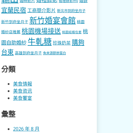
婚錄
婚禮影片
婚禮錄影mv
宜蘭民宿
工商簡介影片
新北市到府坐月子
新竹婚宴會館
新竹到府坐月子
桃園
桃園機場接送
桃
婚紗店推薦
桃園結婚包套
牛軋糖
購夠
園自助婚紗
珍珠奶茶
台東
高雄到府坐月子
魚來源膠原蛋白
分類
美食情報
美食资讯
美食饗宴
彙整
2026 年 8 月