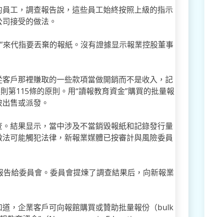
的員工，調查報告說，這些員工始終按照上級的指示
公司接受的做法。
pies”來代指要丟棄的報紙。沒有證據显示報業控股董事
從客戶那裡賺取的一些款項當做開銷而不是收入，記
則第115條的原則。用“讀報教育資金”購買的批量報
被出售或派發。
查。結果显示，當中涉及不當銷毀報紙和記錄發行量
做法可能觸犯法律，新報業媒體已按審計與風險委員
報告給委員會。委員會提煉了調查結果后，向新報業
道，企業客戶可向報館購買或贊助批量報份（bulk