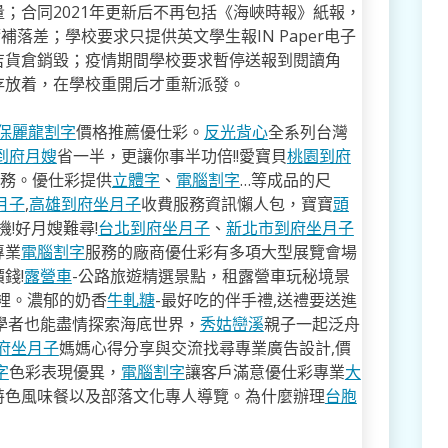
；合同2021年更新后不再包括《海峽時報》紙報，
落差；學校要求只提供英文學生報IN Paper电子
吉貨倉銷毀；疫情期間學校要求暫停送報到閱讀角
存放着，在學校重開后才重新派發。
保麗龍割字
價格推薦優仕彩。
反光背心
全系列台灣
到府月嫂
省一半，更讓你事半功倍!!愛寶貝
桃園到府
服務。優仕彩提供
立體字
、
電腦割字
…等成品的尺
月子
,
高雄到府坐月子
收費服務資訊懶人包，寶寶
頭
!好月嫂難尋!
台北到府坐月子
、
新北市到府坐月子
專業
電腦割字
服務的廠商優仕彩有多項大型展覽會場
錢!
露營車
-公路旅遊精選景點，租露營車玩秘境景
裡。濃郁的奶香
牛軋糖
-最好吃的伴手禮,送禮要送進
學者也能盡情探索海底世界，
秀姑巒溪
親子一起泛舟
府坐月子
媽媽心得分享與交流找尋專業廣告設計,價
字
色彩表現優異，
電腦割字
讓客戶滿意優仕彩專業
大
特色風味餐以及部落文化專人導覽。為什麼辦理
台胞