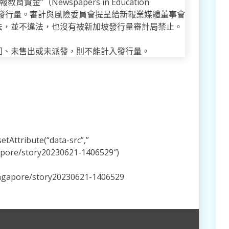
資金”（Newspapers in Education
高發行量。審計與風險委員會提呈給新報業媒體董事會
法，並不違法，也沒有被新加坡發行量審計局禁止。
回、未售出或未派發，則不能計入發行量。
tAttribute(“data-src”,”
apore/story20230621-1406529″)
ingapore/story20230621-1406529