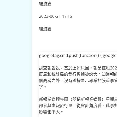
楊浚鑫
2023-06-21 17:15
楊浚鑫
|
googletag.cmd.push(function() { googleta
調查報告說，基於上述原因，報業控股202
展局和統計局的發行數據被誇大。知道報
個高層之外，沒有證據显示報業控股董事
字。
新報業媒體集團（簡稱新報業媒體）星期三
部參與虛報發行量。從會計角度看，此事對集
影響也不大。