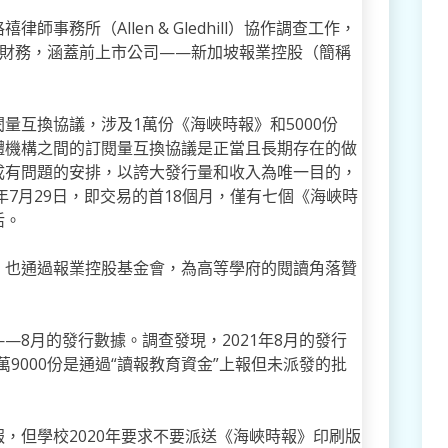
事務所（Allen & Gledhill）協作調查工作，
的公司財務，涵蓋前上市公司——新加坡報業控股（簡稱
量互換協議，涉及1萬份《海峽時報》和5000份
體機構之間的訂閱量互換協議是正當且長期存在的做
成有問題的安排，以誇大發行量和收入為唯一目的，
年7月29日，即交易的首18個月，僅有七個《海峽時
活。
，也通過報業控股基金會，為高等學府的閱讀角落贊
—8月的發行數據。調查發現，2021年8月的發行
萬9000份是通過“讀報教育資金”上報但未派發的批
，但學校2020年要求不要派送《海峽時報》印刷版