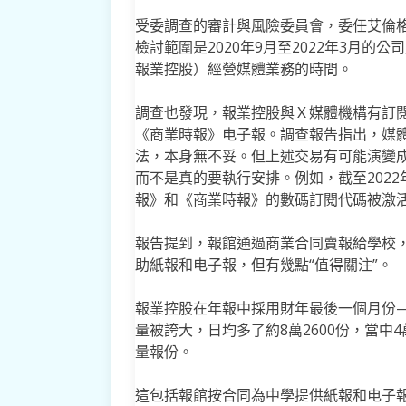
受委調查的審計與風險委員會，委任艾倫格禧律師
檢討範圍是2020年9月至2022年3月
報業控股）經營媒體業務的時間。
調查也發現，報業控股與Ｘ媒體機構有訂閱
《商業時報》电子報。調查報告指出，媒
法，本身無不妥。但上述交易有可能演變
而不是真的要執行安排。例如，截至2022
報》和《商業時報》的數碼訂閱代碼被激
報告提到，報館通過商業合同賣報給學校
助紙報和电子報，但有幾點“值得關注”。
報業控股在年報中採用財年最後一個月份—
量被誇大，日均多了約8萬2600份，當中4
量報份。
這包括報館按合同為中學提供紙報和电子報