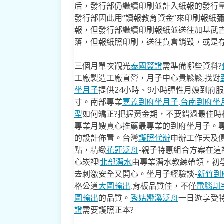
后，發行部仍繼續印刷並計入紙報的發行量
發行部因此用“讀報教育資金”來印刷報紙彌補
報，但發行部繼續印刷報紙並送往加基武
落，但報紙照印刷，送往貨倉銷毀，或是
三個月單次觀光
泰國簽證
需準備哪些資料?
工廠製造工廠直營，月子中心貴鬆鬆,找對
坐月子
提供24小時、9小時彈性月嫂到府
寸。南部專業
嘉義到府坐月子
,
台南到府坐
型
如何矯正?把握黃金期，不要錯過最佳時機
專業月嫂真心推薦最專業的到府坐月子。
的設計佈置。台灣
護照代辦
申辦工作天及價
點，精緻
花蓮泛舟
-親子特惠組合方案在這
心崁裡!
北部潛水
由專業潛水教練帶領，初
去​刺激安全又開心。坐月子經驗談-
新竹到
格公道
大圖輸出
,背板品質佳，不僅
電腦割
圖輸出
的品質。
秀姑巒溪泛舟
一日遊享受
證
需要護照正本?