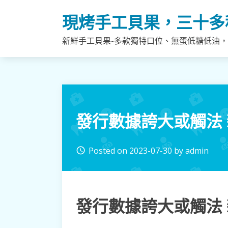
Skip
現烤手工貝果，三十多
to
content
新鮮手工貝果-多款獨特口位、無蛋低糖低油
發行數據誇大或觸法
Posted on
2023-07-30
by
admin
access_time
發行數據誇大或觸法