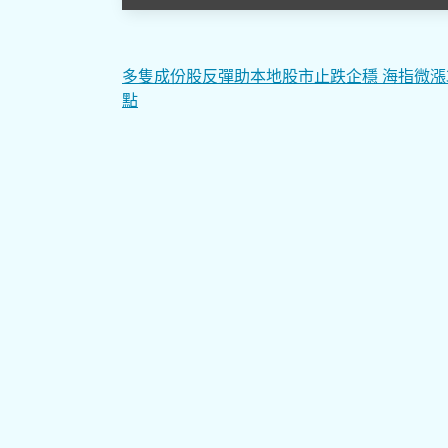
文
多隻成份股反彈助本地股市止跌企穩 海指微漲3.
點
章
導
覽