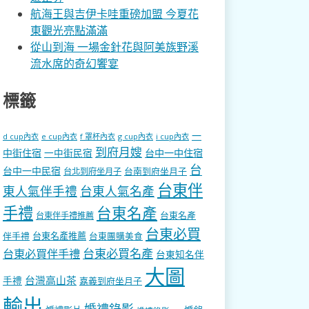
航海王與吉伊卡哇重磅加盟 今夏花
東觀光亮點滿滿
從山到海 一場金針花與阿美族野溪
流水席的奇幻饗宴
標籤
一
d cup內衣
e cup內衣
f 罩杯內衣
g cup內衣
i cup內衣
到府月嫂
中街住宿
一中街民宿
台中一中住宿
台
台中一中民宿
台南到府坐月子
台北到府坐月子
台東伴
東人氣伴手禮
台東人氣名產
手禮
台東名產
台東名產
台東伴手禮推薦
台東必買
伴手禮
台東名產推薦
台東團購美食
台東必買名產
台東必買伴手禮
台東知名伴
大圖
台灣高山茶
手禮
嘉義到府坐月子
輸出
婚禮錄影