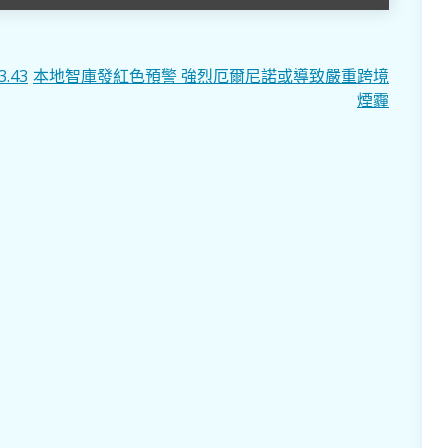
43
本地智庫發紅色預警 強烈厄爾尼諾或導致嚴重跨境
煙霾