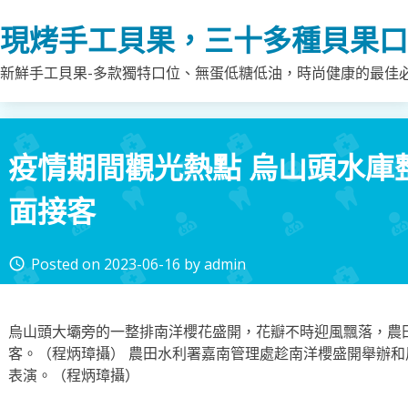
Skip
現烤手工貝果，三十多種貝果口
to
content
新鮮手工貝果-多款獨特口位、無蛋低糖低油，時尚健康的最佳
疫情期間觀光熱點 烏山頭水庫
面接客
Posted on
2023-06-16
by
admin
access_time
烏山頭大壩旁的一整排南洋櫻花盛開，花瓣不時迎風飄落，農
客。（程炳璋攝） 農田水利署嘉南管理處趁南洋櫻盛開舉辦
表演。（程炳璋攝）