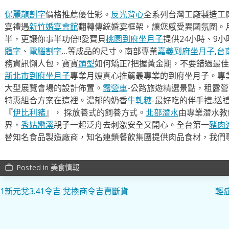
保麗龍割字
價格推薦優仕彩。
反光背心
全系列台灣工廠製造工
宴禮遇
新竹婚宴會館
翻轉傳統婚宴框架，讓您感受異國氛圍。
半，更讓你事半功倍!!愛寶貝
桃園到府坐月子
提供24小時、9
體字
、
電腦割字
…等成品的尺寸。南部專業
嘉義到府坐月子
,
台
務資訊懶人包，寶寶
頭型
如何矯正?把握黃金期，不要錯過最佳
新北市到府坐月子
專業月嫂真心推薦最專業的到府坐月子。專
大型展覽會場的設計佈置。
露營車
-公路旅遊精選景點，租露
特惠組合方案在這裡。濃郁的奶香
牛軋糖
-最好吃的伴手禮,送
『
伊比利豬
』， 採放養式的飼養方式。
北部潛水
由專業潛水教
界，
秀姑巒溪
親子一起泛舟去​刺激安全又開心。全台第一
豬肉
替知名食品製造廠商，知名連鎖餐飲集團提供肉品食材，我們
Posted in
美食情報
work_outline
文
1新元兌3.41令吉 兌換商令吉賣斷貨
輕
章