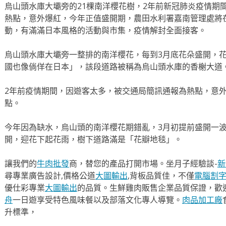
烏山頭水庫大壩旁的21棵南洋櫻花樹，2年前新冠肺炎疫情期
熱點，意外爆紅，今年正值盛開期，農田水利署嘉南管理處將
動，有滿滿日本風格的活動與市集，疫情解封全面接客。
烏山頭水庫大壩旁一整排的南洋櫻花，每到3月底花朵盛開，
國也像倘佯在日本」，該段道路被稱為烏山頭水庫的香榭大道
2年前疫情期間，因遊客太多，被交通局簡訊通報為熱點，意
點。
今年因為缺水，烏山頭的南洋櫻花期錯亂，3月初提前盛開一波
開，迎花下起花雨，樹下道路滿是「花瓣地毯」。
讓我們的
牛肉批發
商，替您的產品打開市場。坐月子經驗談-
新
尋專業廣告設計,價格公道
大圖輸出
,背板品質佳，不僅
電腦割
優仕彩專業
大圖輸出
的品質。生鮮雞肉販售企業品質保證，歡
舟
一日遊享受特色風味餐以及部落文化專人導覽。
肉品加工廠
升標準，