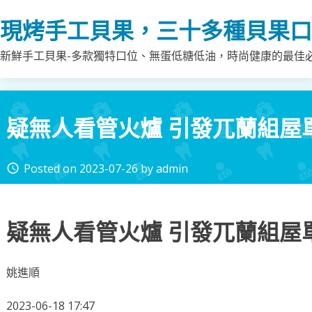
Skip
現烤手工貝果，三十多種貝果口
to
content
新鮮手工貝果-多款獨特口位、無蛋低糖低油，時尚健康的最佳
疑無人看管火爐 引發兀蘭組屋
Posted on
2023-07-26
by
admin
access_time
疑無人看管火爐 引發兀蘭組屋
姚進順
2023-06-18 17:47