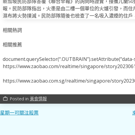
新加坡民防部隊答覆《聯合早報》的詢問時證實，接獲兀蘭50通
報。民防部隊指出，火患是由二樓一個單位的火爐引發，而住
濕布將火勢撲滅。民防部隊隨後也檢查了一名吸入濃煙的住戶
相關熱詞
相關推薦
document.querySelector(“.OUTBRAIN”).setAttribute(“data-s
https://www.zaobao.com/realtime/singapore/story202306
https://www.zaobao.com.sg/realtime/singapore/story202
Posted in
美食情報
work_outline
文
星期一可關注股票
章