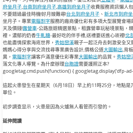
府坐月子
,
台南到府坐月子
,
高雄到府坐月子
收費服務資訊懶人
不要錯過最佳時機!好月嫂難尋!
台北到府坐月子
、
新北市到府坐
坐月子。專業
電腦割字
服務的廠商優仕彩有多項大型展覽會場
天及價錢!
露營車
-公路旅遊精選景點，租露營車玩秘境景點，
裡。濃郁的奶香
牛軋糖
-最好吃的伴手禮,送禮要送進心崁裡!
北
也能盡情探索海底世界，
秀姑巒溪
親子一起泛舟去​刺激安全又
媽媽心得分享與交流找尋專業廣告設計,價格公道
大圖輸出
,背
異，
電腦割字
讓客戶滿意優仕彩專業
大圖輸出
的品質。
秀姑巒
落文化專人導覽。為什麼辦理
台胞證
需要護照正本?
googletag.cmd.push(function() { googletag.display(‘dfp-ad-i
這起火患發生在星期天（6月18日）早上約11時25分，地點是
單位。
初步調查显示，火患是因為火爐無人看管而引發的。
延伸閱讀