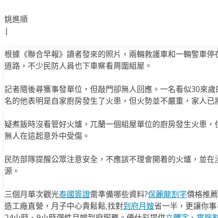
姚進順
|
根據《聯合早報》讀者發來的照片，兩輛救護車和一輛警車停在兀蘭
道路，不少民防人員也下車察看周圍組屋。
記者隨後尋獲事發單位，但敲門卻無人回應。一名看似30來
名的他表明是自家廚房發生了火患，但火勢並不嚴重，家人已
疑煮飯時沒看管好火爐，兀蘭一個組屋單位的廚房發生火患，
無人在這起意外中受傷。
民防部隊提醒公眾注意安全，不應該不理會開着的火爐，並在
源。
三個月單次觀光
泰國簽證
需準備哪些資料?
保麗龍割字
價格推薦
造工廠直營，月子中心貴鬆鬆,找對
到府月嫂
省一半，更讓你事半
24小時、9小時彈性月嫂到府服務。優仕彩提供
立體字
、
電腦