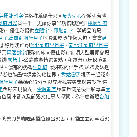
保麗龍割字
價格推薦優仕彩。
反光背心
全系列台灣
到府月嫂
省一半，更讓你事半功倍!!愛寶貝
桃園到府
服務。優仕彩提供
立體字
、
電腦割字
…等成品的尺
月子
,
高雄到府坐月子
收費服務資訊懶人包，寶寶
頭
!好月嫂難尋!
台北到府坐月子
、
新北市到府坐月子
專業
電腦割字
服務的廠商優仕彩有多項大型展覽會場
錢!
露營車
-公路旅遊精選景點，租露營車玩秘境景
裡。濃郁的奶香
牛軋糖
-最好吃的伴手禮,送禮要送進
學者也能盡情探索海底世界，
秀姑巒溪
親子一起泛舟
府坐月子
媽媽心得分享與交流找尋專業廣告設計,價
字
色彩表現優異，
電腦割字
讓客戶滿意優仕彩專業
大
特色風味餐以及部落文化專人導覽。為什麼辦理
台胞
心的剪刀剪咖喱飯攤位竄出火舌，有攤主立刻拿滅火