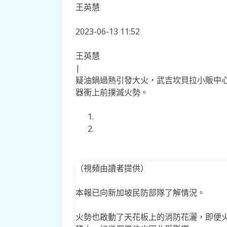
王英慧
2023-06-13 11:52
王英慧
|
疑油鍋過熱引發大火，武吉坎貝拉小販中
器衝上前撲滅火勢。
（視頻由讀者提供）
本報已向新加坡民防部隊了解情況。
火勢也啟動了天花板上的消防花灑，即便火