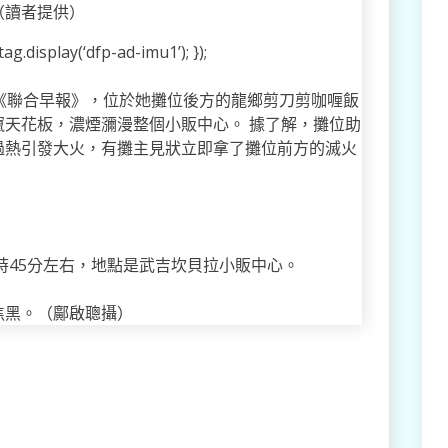
（讀者提供）
g.display(‘dfp-ad-imu1’); });
《聯合早報》，位於她攤位後方的龍鄉剪刀剪咖喱飯
天花板，濃煙瀰漫整個小販中心。 據了解，攤位助
過熱引發大火，有攤主見狀立即拿了攤位前方的滅火
時45分左右，地點是武吉坎貝拉小販中心。
焦黑。（鄺啟聰攝）