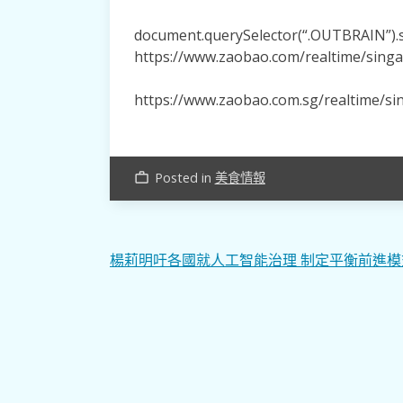
document.querySelector(“.OUTBRAIN”).se
https://www.zaobao.com/realtime/sing
https://www.zaobao.com.sg/realtime/s
Posted in
美食情報
work_outline
文
楊莉明吁各國就人工智能治理 制定平衡前進模
章
導
覽