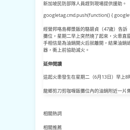
新加坡民防部隊人員趕到現場提供援助。
googletag.cmd.push(function() { googleta
經營邦咯島椰漿飯的駱碧貞（47歲）告訴
攤位，星期二早上突然燒了起來，火患直竄
手相信是為油鍋開火后就離開，結果油鍋
器，衝上前協助滅火。
延伸閱讀
這起火患發生在星期二（6月13日）早上8
龍鄉剪刀剪咖喱飯攤位內的油鍋附近一片
相關熱詞
相關推薦