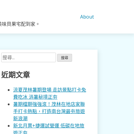
About
美味貝果宅配到家。
搜
尋
關
近期文章
鍵
字:
涼夏茂林暑期登場 走訪景點打卡免
費吃冰 消暑秘境正夯
暑期檔期強強滾！茂林在地店家聯
手打卡熱點，打造南台灣最夯旅遊
新浪潮
新北月票+捷運試營運 低碳在地旅
遊正夯