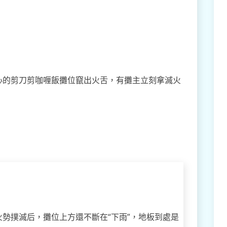
心的剪刀剪咖喱飯攤位竄出火舌，有攤主立刻拿滅火
勢撲滅后，攤位上方還不斷在“下雨”，地板到處是