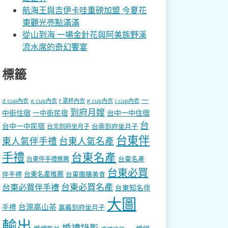
航海王與吉伊卡哇重磅加盟 今夏花
東觀光亮點滿滿
從山到海 一場金針花與阿美族野溪
流水席的奇幻饗宴
標籤
一
d cup內衣
e cup內衣
f 罩杯內衣
g cup內衣
i cup內衣
到府月嫂
中街住宿
一中街民宿
台中一中住宿
台
台中一中民宿
台南到府坐月子
台北到府坐月子
台東伴
東人氣伴手禮
台東人氣名產
手禮
台東名產
台東名產
台東伴手禮推薦
台東必買
伴手禮
台東名產推薦
台東團購美食
台東必買名產
台東必買伴手禮
台東知名伴
大圖
台灣高山茶
手禮
嘉義到府坐月子
輸出
婚禮錄影