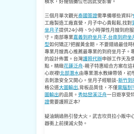
積水，好幾個攤位也因此受影響。
三個月單次觀光
泰國簽證
需準備哪些資料?
工廠製造工廠直營，月子中心貴鬆鬆,找對
坐月子
提供24小時、9小時彈性月嫂到府
寸。南部專業
嘉義到府坐月子
,
台南到府坐
型
如何矯正?把握黃金期，不要錯過最佳時機
專業月嫂真心推薦最專業的到府坐月子。
的設計佈置。台灣
護照代辦
申辦工作天及價
點，精緻
花蓮泛舟
-親子特惠組合方案在這
心崁裡!
北部潛水
由專業潛水教練帶領，初
去​刺激安全又開心。坐月子經驗談-
新竹到
格公道
大圖輸出
,背板品質佳，不僅
電腦割
圖輸出
的品質。
秀姑巒溪泛舟
一日遊享受
證
需要護照正本?
疑油鍋過熱引發大火，武吉坎貝拉小販中
器衝上前撲滅火勢。