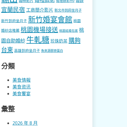
婚錄
婚禮影片
婚禮錄影mv
宜蘭民宿
工商簡介影片
新北市到府坐月子
新竹婚宴會館
新竹到府坐月子
桃園
桃園機場接送
桃
婚紗店推薦
桃園結婚包套
牛軋糖
購夠
園自助婚紗
珍珠奶茶
台東
高雄到府坐月子
魚來源膠原蛋白
分類
美食情報
美食资讯
美食饗宴
彙整
2026 年 8 月