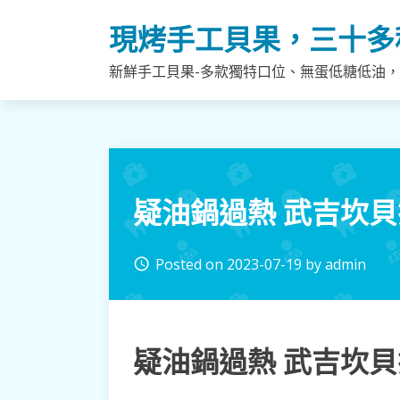
Skip
現烤手工貝果，三十多
to
content
新鮮手工貝果-多款獨特口位、無蛋低糖低油
疑油鍋過熱 武吉坎
Posted on
2023-07-19
by
admin
access_time
疑油鍋過熱 武吉坎