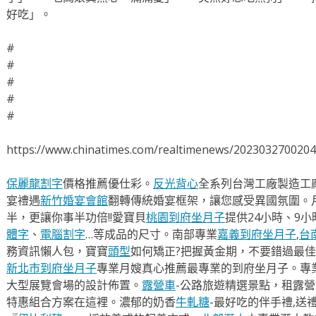
好吃」。
#
#
#
#
#
https://www.chinatimes.com/realtimenews/202303270020
保麗龍割字
價格推薦優仕彩。
反光背心
全系列台灣工廠製造工
宴禮遇
新竹婚宴會館
翻轉傳統婚宴框架，讓您感受異國氛圍。
半，更讓你事半功倍!!愛寶貝
桃園到府坐月子
提供24小時、9
體字
、
電腦割字
…等成品的尺寸。南部專業
嘉義到府坐月子
,
台
務資訊懶人包，寶寶
頭型
如何矯正?把握黃金期，不要錯過最佳
新北市到府坐月子
專業月嫂真心推薦最專業的到府坐月子。專
大型展覽會場的設計佈置。
露營車
-公路旅遊精選景點，租露
特惠組合方案在這裡。濃郁的奶香
牛軋糖
-最好吃的伴手禮,送