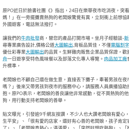
原PO近日於臉書社團《》指出，24日在樂華夜市吃消夜，突
媽！」在一旁擺攤賣熱狗的老闆娘驚覺有異，立刻衝上前想協
外國遊客，電話無法撥打。
讓我們的
牛肉批發
商，替您的產品打開市場。坐月子經驗談-
新
尋專業廣告設計,價格公道
大圖輸出
,背板品質佳，不僅
電腦割
優仕彩專業
大圖輸出
的品質。生鮮雞肉販售企業品質保證，歡
舟
一日遊享受特色風味餐以及部落文化專人導覽。
肉品加工廠
升標準，
老闆娘也不顧自己還在做生意，直接丟下攤子，牽著男孩在夜
嗎？」後來又帶男孩到夜市的服務中心，請服務人員廣播協助
抱。原PO表示，老闆娘的善良讓他非常感動，從不買熱狗的
狗，用行動支持老闆娘的善舉。
貼文曝光，引發逾9千網友按讚，不少人也大讚老闆娘有愛心
生平安」、「很有愛的店家，還好有心善的老闆娘，孩子肯定
了」、「老闆娘真熱心，滿滿愛」、「突然好想吃熱狗」、「