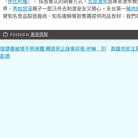
『
伊比利豬
』， 採放養式的飼養方式。
北部潛水
由專業潛水教
界，
秀姑巒溪
親子一起泛舟去​刺激安全又開心。全台第一
豬肉
替知名食品製造廠商，知名連鎖餐飲集團提供肉品食材，我們
Posted in
美食情報
work_outline
文
搭捷運被噴不明液體 轉頭見正妹拿這瓶 他嚇：別
高雄市民注
亂噴
章
導
覽