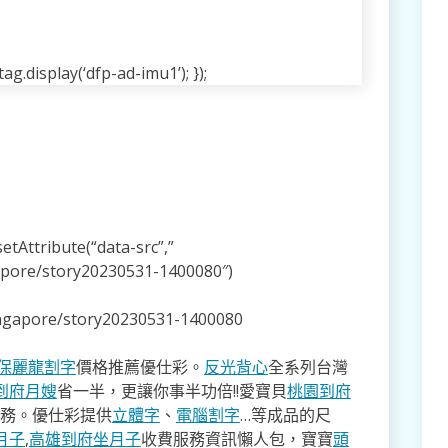
g.display(‘dfp-ad-imu1’); });
tAttribute(“data-src”,”
apore/story20230531-1400080″)
ingapore/story20230531-1400080
保麗龍割字
價格推薦優仕彩。
反光背心
全系列台灣
到府月嫂
省一半，更讓你事半功倍!!愛寶貝
桃園到府
服務。優仕彩提供
立體字
、
電腦割字
…等成品的尺
月子
,
高雄到府坐月子
收費服務資訊懶人包，寶寶
頭