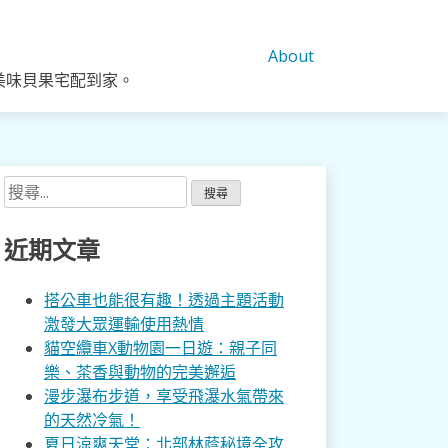
About
美味貝果宅配到家。
搜
尋
關
近期文章
鍵
字:
搭公車也能很有趣！透過主題活動
激發大眾運輸使用熱情
貓空纜車X動物園一日遊：親子同
樂、茶香與動物的完美邂逅
漫步瀑布步道，享受飛瀑水氣帶來
的天然冷氣！
夏日涼爽天堂：北部林蔭秘境全攻