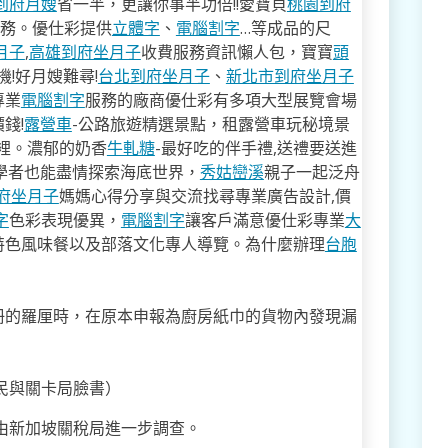
到府月嫂
省一半，更讓你事半功倍!!愛寶貝
桃園到府
服務。優仕彩提供
立體字
、
電腦割字
…等成品的尺
月子
,
高雄到府坐月子
收費服務資訊懶人包，寶寶
頭
!好月嫂難尋!
台北到府坐月子
、
新北市到府坐月子
專業
電腦割字
服務的廠商優仕彩有多項大型展覽會場
錢!
露營車
-公路旅遊精選景點，租露營車玩秘境景
裡。濃郁的奶香
牛軋糖
-最好吃的伴手禮,送禮要送進
學者也能盡情探索海底世界，
秀姑巒溪
親子一起泛舟
府坐月子
媽媽心得分享與交流找尋專業廣告設計,價
字
色彩表現優異，
電腦割字
讓客戶滿意優仕彩專業
大
特色風味餐以及部落文化專人導覽。為什麼辦理
台胞
冊的羅厘時，在原本申報為廚房紙巾的貨物內發現漏
移民與關卡局臉書）
交由新加坡關稅局進一步調查。