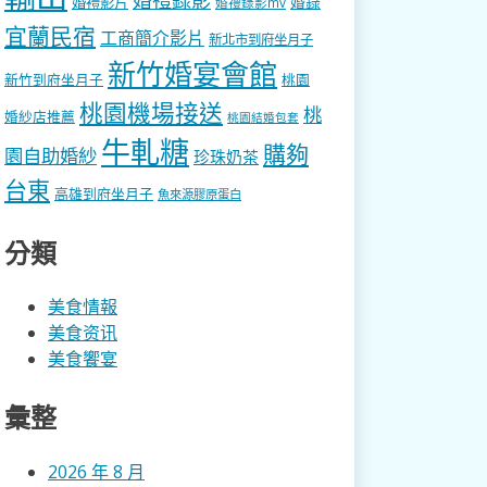
婚錄
婚禮影片
婚禮錄影mv
宜蘭民宿
工商簡介影片
新北市到府坐月子
新竹婚宴會館
新竹到府坐月子
桃園
桃園機場接送
桃
婚紗店推薦
桃園結婚包套
牛軋糖
購夠
園自助婚紗
珍珠奶茶
台東
高雄到府坐月子
魚來源膠原蛋白
分類
美食情報
美食资讯
美食饗宴
彙整
2026 年 8 月