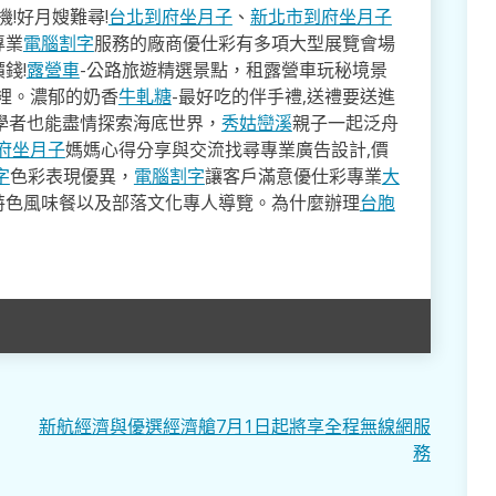
!好月嫂難尋!
台北到府坐月子
、
新北市到府坐月子
專業
電腦割字
服務的廠商優仕彩有多項大型展覽會場
錢!
露營車
-公路旅遊精選景點，租露營車玩秘境景
裡。濃郁的奶香
牛軋糖
-最好吃的伴手禮,送禮要送進
學者也能盡情探索海底世界，
秀姑巒溪
親子一起泛舟
府坐月子
媽媽心得分享與交流找尋專業廣告設計,價
字
色彩表現優異，
電腦割字
讓客戶滿意優仕彩專業
大
特色風味餐以及部落文化專人導覽。為什麼辦理
台胞
新航經濟與優選經濟艙7月1日起將享全程無線網服
務