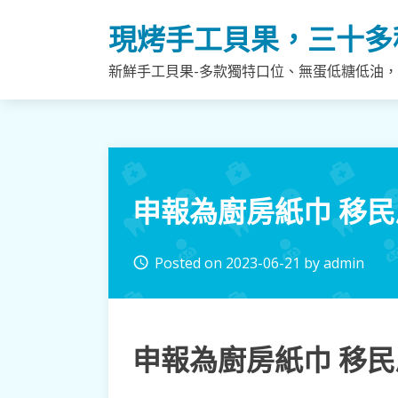
Skip
現烤手工貝果，三十多
to
content
新鮮手工貝果-多款獨特口位、無蛋低糖低油
申報為廚房紙巾 移民
Posted on
2023-06-21
by
admin
access_time
申報為廚房紙巾 移民