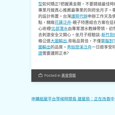
型
如何矯正?把握黃金期，不要錯過最佳時機
專業月嫂真心推薦最專業的到府坐月子。
的設計佈置。台灣
護照代辦
申辦工作天及價
點，精緻
花蓮泛舟
-親子特惠組合方案在這
心崁裡!
北部潛水
由專業潛水教練帶領，初
去​刺激安全又開心。坐月子經驗談-
新竹到
格公道
大圖輸出
,背板品質佳，不僅
電腦割
圖輸出
的品質。
秀姑巒溪泛舟
一日遊享受
證
需要護照正本?
Posted in
美食情報
work_outline
文
申購組屋平台等候時間長 建屋局：正在改善中
章