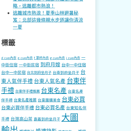
略，逃離都市熱浪！
逃離城市熱浪！夏季山林避暑秘
笈：北部這幾條親水步道讓你清涼
一夏
標籤
一
d cup內衣
e cup內衣
f 罩杯內衣
g cup內衣
i cup內衣
到府月嫂
中街住宿
一中街民宿
台中一中住宿
台
台中一中民宿
台南到府坐月子
台北到府坐月子
台東伴
東人氣伴手禮
台東人氣名產
手禮
台東名產
台東名產
台東伴手禮推薦
台東必買
伴手禮
台東名產推薦
台東團購美食
台東必買名產
台東必買伴手禮
台東知名伴
大圖
台灣高山茶
手禮
嘉義到府坐月子
輸出
婚禮錄影