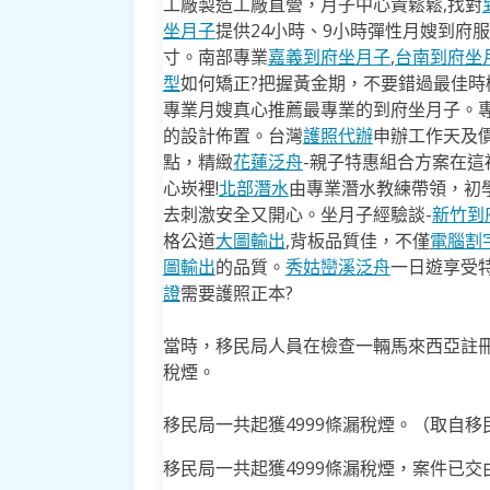
工廠製造工廠直營，月子中心貴鬆鬆,找對
坐月子
提供24小時、9小時彈性月嫂到府
寸。南部專業
嘉義到府坐月子
,
台南到府坐
型
如何矯正?把握黃金期，不要錯過最佳時機
專業月嫂真心推薦最專業的到府坐月子。
的設計佈置。台灣
護照代辦
申辦工作天及價
點，精緻
花蓮泛舟
-親子特惠組合方案在這
心崁裡!
北部潛水
由專業潛水教練帶領，初
去​刺激安全又開心。坐月子經驗談-
新竹到
格公道
大圖輸出
,背板品質佳，不僅
電腦割
圖輸出
的品質。
秀姑巒溪泛舟
一日遊享受
證
需要護照正本?
當時，移民局人員在檢查一輛馬來西亞註
稅煙。
移民局一共起獲4999條漏稅煙。（取自
移民局一共起獲4999條漏稅煙，案件已