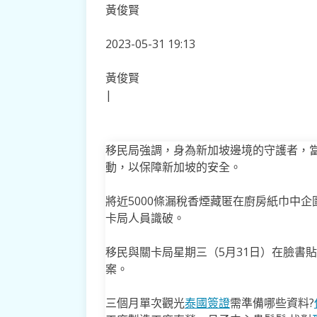
黃俊賢
2023-05-31 19:13
黃俊賢
|
移民局強調，身為新加坡邊境的守護者，
動，以保障新加坡的安全。
將近5000條漏稅香煙藏匿在廚房紙巾中
卡局人員識破。
移民與關卡局星期三（5月31日）在臉書
案。
三個月單次觀光
泰國簽證
需準備哪些資料?