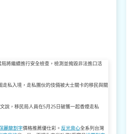
當局將繼續進行安全檢查，檢測並搗毀非法進口活
企圖走私入境，走私團伙的伎倆被大士關卡的移民與關
貼文說，移民局人員在5月25日破獲一起香煙走私
保麗龍割字
價格推薦優仕彩。
反光背心
全系列台灣