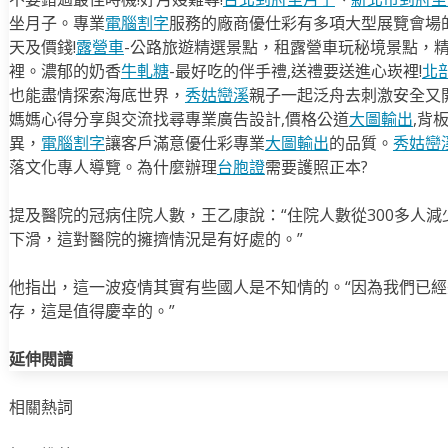
坐月子。專業
電腦割字
服務的廠商優仕彩有多項大型展覽會場
天及價錢!
露營車
-公路旅遊精選景點，租露營車玩秘境景點，
裡。濃郁的奶香
牛軋糖
-最好吃的伴手禮,送禮要送進心崁裡!
北
也能盡情探索海底世界，
秀姑巒溪
親子一起泛舟去​刺激安全又
媽媽心得分享與交流找尋專業廣告設計,價格公道
大圖輸出
,背
異，
電腦割字
讓客戶滿意優仕彩專業
大圖輸出
的品質。
秀姑巒
落文化專人導覽。為什麼辦理
台胞證
需要護照正本?
提及醫院的冠病住院人數，王乙康說：“住院人數從300多人減
下滑，這對醫院的擁擠情況是有好處的。”
他指出，這一波疫情其實有些國人是不知情的。“因為我們已
存，這是值得慶幸的。”
延伸閱讀
相關熱詞