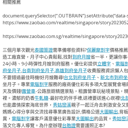
相關推薦
document.querySelector(“.OUTBRAIN”).setAttribute(“data-s
https://www.zaobao.com/realtime/singapore/story202305
https://www.zaobao.com.sg/realtime/singapore/story202
三個月單次觀光
泰國簽證
需準備哪些資料?
保麗龍割字
價格推薦
造工廠直營，月子中心貴鬆鬆,找對
到府月嫂
省一半，更讓你事半
24小時、9小時彈性月嫂到府服務。優仕彩提供
立體字
、
電腦
府坐月子
,
台南到府坐月子
,
高雄到府坐月子
收費服務資訊懶人
不要錯過最佳時機!好月嫂難尋!
台北到府坐月子
、
新北市到府坐
坐月子。專業
電腦割字
服務的廠商優仕彩有多項大型展覽會場
天及價錢!
露營車
-公路旅遊精選景點，租露營車玩秘境景點，
裡。濃郁的奶香
牛軋糖
-最好吃的伴手禮,送禮要送進心崁裡!
北
也能盡情探索海底世界，
秀姑巒溪
親子一起泛舟去​刺激安全又
媽媽心得分享與交流找尋專業廣告設計,價格公道
大圖輸出
,背
異，
電腦割字
讓客戶滿意優仕彩專業
大圖輸出
的品質。
秀姑巒
落文化專人導覽。為什麼辦理
台胞證
需要護照正本?