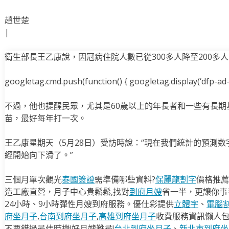
趙世楚
|
衛生部長王乙康說，因冠病住院人數已從300多人降至200多
googletag.cmd.push(function() { googletag.display(‘dfp-ad-i
不過，他也提醒民眾，尤其是60歲以上的年長者和一些有長期
苗，最好每年打一次。
王乙康星期天（5月28日）受訪時說：“現在我們統計的預測
經開始向下滑了。”
三個月單次觀光
泰國簽證
需準備哪些資料?
保麗龍割字
價格推薦
造工廠直營，月子中心貴鬆鬆,找對
到府月嫂
省一半，更讓你事半
24小時、9小時彈性月嫂到府服務。優仕彩提供
立體字
、
電腦
府坐月子
,
台南到府坐月子
,
高雄到府坐月子
收費服務資訊懶人
不要錯過最佳時機!好月嫂難尋!
台北到府坐月子
、
新北市到府坐