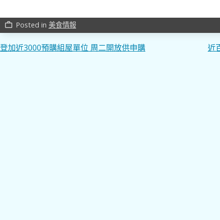
Posted in
美食情報
work_outline
文
登加近3000預購組屋單位 周二開放供申購
近
章
導
覽