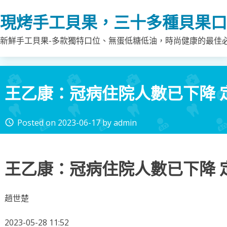
Skip
現烤手工貝果，三十多種貝果口
to
content
新鮮手工貝果-多款獨特口位、無蛋低糖低油，時尚健康的最佳
王乙康：冠病住院人數已下降 
Posted on
2023-06-17
by
admin
access_time
王乙康：冠病住院人數已下降 
趙世楚
2023-05-28 11:52