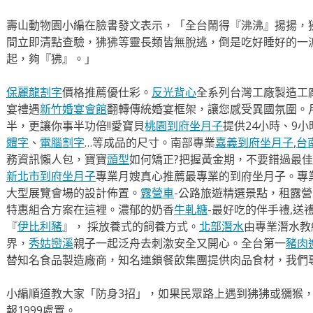
壽山動物園小編在臉書發文表示，「全台鬧得『沸沸』揚揚，
間立即清點查驗，狒狒等靈長類皆無脫逃，倒是吃好睡好的一
起，夠『狒』。」
保麗龍割字
價格推薦優仕彩。
反光背心
全系列台灣工廠製造工
宴禮遇
新竹婚宴會館
翻轉傳統婚宴框架，讓您感受異國氛圍。
半，更讓你事半功倍!!愛寶貝
桃園到府坐月子
提供24小時、9
體字
、
電腦割字
…等成品的尺寸。南部專業
嘉義到府坐月子
,
台
務資訊懶人包，寶寶
頭型
如何矯正?把握黃金期，不要錯過最佳
新北市到府坐月子
專業月嫂真心推薦最專業的到府坐月子。專
大型展覽會場的設計佈置。
露營車
-公路旅遊精選景點，租露
特惠組合方案在這裡。濃郁的奶香
牛軋糖
-最好吃的伴手禮,送
『
伊比利豬
』， 採放養式的飼養方式。
北部潛水
由專業潛水教
界，
秀姑巒溪
親子一起泛舟去​刺激安全又開心。全台第一
豬肉
替知名食品製造廠商，知名連鎖餐飲集團提供肉品食材，我們
小編順道教大家「防身3招」，如果民眾路上遇到狒狒或獼猴
報1999處置。