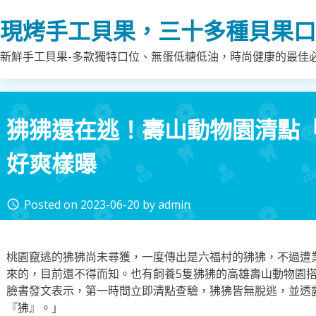
Skip
現烤手工貝果，三十多種貝果口
to
content
新鮮手工貝果-多款獨特口位、無蛋低糖低油，時尚健康的最佳
狒狒還在逃！壽山動物園清點「
好爽樣曝
Posted on
2023-06-20
by
admin
access_time
桃園竄逃的狒狒尚未尋獲，一度傳出是六福村的狒狒，不過遭
來的，目前還不得而知。也有飼養5隻狒狒的高雄壽山動物園搭
臉書發文表示，第一時間立即清點查驗，狒狒皆無脫逃，並透
『狒』。」