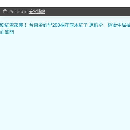
Posted in
美食情報
work_outline
文
粉紅雪來襲！ 台南金砂里200棵花旗木紅了 連假全
桃衛生局抽
面盛開
章
導
覽