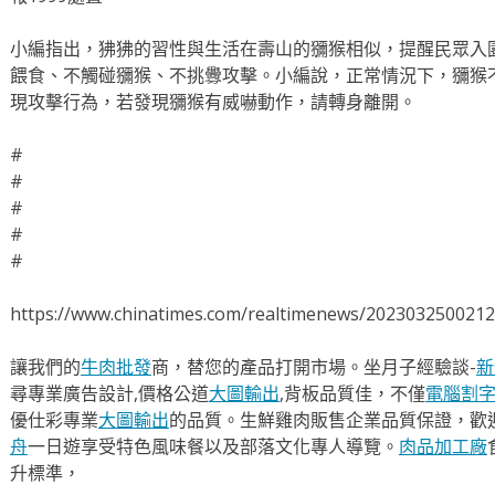
小編指出，狒狒的習性與生活在壽山的獼猴相似，提醒民眾入
餵食、不觸碰獼猴、不挑釁攻擊。小編說，正常情況下，獼猴
現攻擊行為，若發現獼猴有威嚇動作，請轉身離開。
#
#
#
#
#
https://www.chinatimes.com/realtimenews/202303250021
讓我們的
牛肉批發
商，替您的產品打開市場。坐月子經驗談-
新
尋專業廣告設計,價格公道
大圖輸出
,背板品質佳，不僅
電腦割
優仕彩專業
大圖輸出
的品質。生鮮雞肉販售企業品質保證，歡
舟
一日遊享受特色風味餐以及部落文化專人導覽。
肉品加工廠
升標準，