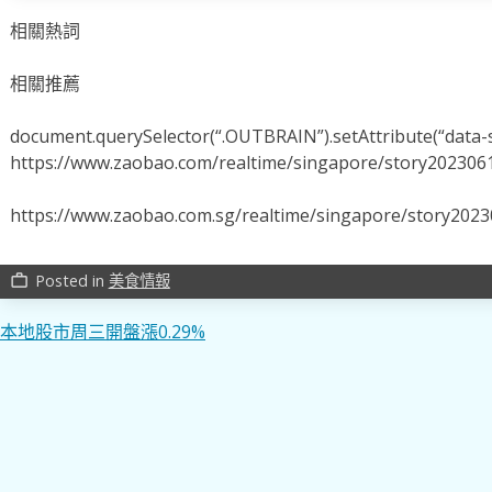
相關熱詞
相關推薦
document.querySelector(“.OUTBRAIN”).setAttribute(“data-s
https://www.zaobao.com/realtime/singapore/story202306
https://www.zaobao.com.sg/realtime/singapore/story202
Posted in
美食情報
work_outline
文
本地股市周三開盤漲0.29%
章
導
覽