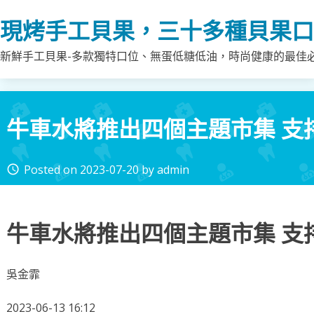
Skip
現烤手工貝果，三十多種貝果口
to
content
新鮮手工貝果-多款獨特口位、無蛋低糖低油，時尚健康的最佳
牛車水將推出四個主題市集 支
Posted on
2023-07-20
by
admin
access_time
牛車水將推出四個主題市集 支
吳金霏
2023-06-13 16:12