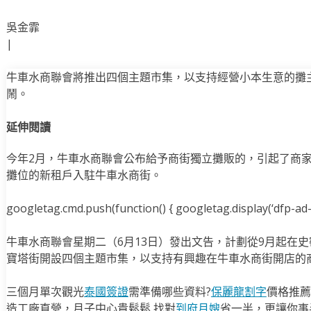
吳金霏
|
牛車水商聯會將推出四個主題市集，以支持經營小本生意的攤
鬧。
延伸閱讀
今年2月，牛車水商聯會公布給予商街獨立攤販的，引起了商
攤位的新租戶入駐牛車水商街。
googletag.cmd.push(function() { googletag.display(‘dfp-ad-i
牛車水商聯會星期二（6月13日）發出文告，計劃從9月起在史密斯街
寶塔街開設四個主題市集，以支持有興趣在牛車水商街開店的
三個月單次觀光
泰國簽證
需準備哪些資料?
保麗龍割字
價格推薦
造工廠直營，月子中心貴鬆鬆,找對
到府月嫂
省一半，更讓你事半