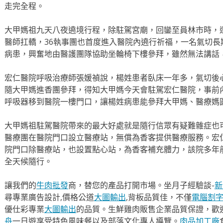
走完全程。
大甲媽祖九天八夜遶境行程，除駐駕宮廟，回鑾至員林市時，
醫師扛轎，36執事團也首度進入醫院內遶行祈福，一名氣切
病患，興奮地由醫護團隊協助坐輪椅下樓參拜，雖然無法講話
宏仁醫院呼吸治療師張媛禎說，楊姓患者臥床一年多，氣切後
隨大甲媽進香團參拜，得知大甲媽今天會駐駕宏仁醫院，事前
呼吸器移到醫院一樓門口，讓楊姓病患能參拜大甲媽、醫療媽
大甲媽祖駐駕醫院帶來的最大好處就是隨行信眾有疑難雜症也
醫療團在醫院門口設立醫療站，無償為香客提供醫療服務。宏
院門口除醫療站，也設置點心站，為香客補充體力，該院多年
全天候隨行。
讓我們的
牛肉批發
商，替您的產品打開市場。坐月子經驗談-
新
尋專業廣告設計,價格公道
大圖輸出
,背板品質佳，不僅
電腦割
優仕彩專業
大圖輸出
的品質。生鮮雞肉販售企業品質保證，歡
舟
一日遊享受特色風味餐以及部落文化專人導覽。
肉品加工廠