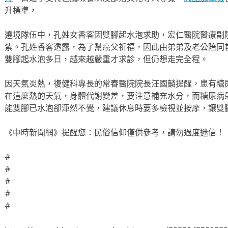
升標準，
遶境隊伍中，孔姓女香客因雙腳起水泡求助，宏仁醫院醫療副
紮。孔姓香客透露，為了幫癌父祈福，因此由弟弟及老公陪同
雙腳起水泡多日，越來越嚴重才求診，但仍想走完全程。
因天氣炎熱，復健科專長的常春醫院院長汪國麟提醒，患有糖
在這麼熱的天氣，身體代謝變差，要注意補充水分，而糖尿病
能雙腳已水泡卻渾然不覺，建議休息時要多檢視並按摩，讓雙
《中時新聞網》提醒您：民俗信仰僅供參考，請勿過度迷信！
#
#
#
#
#