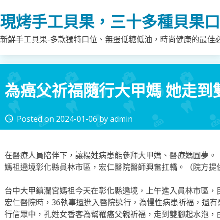
Skip
現烤手工貝果，三十多種貝果口
to
content
新鮮手工貝果-多款獨特口位、無蛋低糖低油，時尚健康的最佳
為癌父祈福隨行大甲媽 她走到
Posted on
2024-01-06
by
admin
access_time
在醫療人員陪伴下，讓楊姓病患能參拜大甲媽、醫療媽圓夢。
媽祖遶境彰化縣員林市區，宏仁醫院醫師興奮扛轎。（院方提
台中大甲鎮瀾宮媽祖今天在彰化縣遶境，上午進入員林市區，
宏仁醫院時，36執事還進入醫院遶行，為慢性病患祈福，還
行信眾中，孔姓女香客為幫罹癌父親祈福，走到雙腳起水泡，