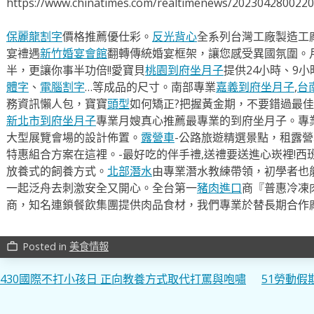
https://www.chinatimes.com/realtimenews/202304280022
保麗龍割字
價格推薦優仕彩。
反光背心
全系列台灣工廠製造工
宴禮遇
新竹婚宴會館
翻轉傳統婚宴框架，讓您感受異國氛圍。
半，更讓你事半功倍!!愛寶貝
桃園到府坐月子
提供24小時、9
體字
、
電腦割字
…等成品的尺寸。南部專業
嘉義到府坐月子
,
台
務資訊懶人包，寶寶
頭型
如何矯正?把握黃金期，不要錯過最佳
新北市到府坐月子
專業月嫂真心推薦最專業的到府坐月子。專
大型展覽會場的設計佈置。
露營車
-公路旅遊精選景點，租露
特惠組合方案在這裡。-最好吃的伴手禮,送禮要送進心崁裡!西
放養式的飼養方式。
北部潛水
由專業潛水教練帶領，初學者也
一起泛舟去​刺激安全又開心。全台第一
豬肉進口
商『普惠冷凍
商，知名連鎖餐飲集團提供肉品食材，我們專業於替長期合作
Posted in
美食情報
work_outline
文
430國際不打小孩日 正向教養方式取代打罵與咆嘯
51勞動假
章