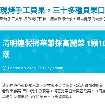
Skip
現烤手工貝果，三十多種貝果口
to
content
新鮮手工貝果-多款獨特口位、無蛋低糖低油，時尚健康的最佳
清明連假掃墓兼採高麗菜 1顆1
潮
Posted on
2023-07-12
by
admin
access_time
清明連假帶來返鄉人潮，雲林縣不少菜園趁掃墓人氣加強促銷
看到高麗菜1顆10元十分驚喜，掃墓完畢直奔菜園砍菜。（周麗
年遇到菜價低迷仍保持樂天。（周麗蘭攝）