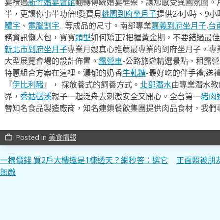
宴禮遇
新竹婚宴會館
翻轉傳統婚宴框架，讓您感受異國氛圍。
半，更讓你事半功倍!!愛寶貝
桃園到府坐月子
提供24小時、9
體字
、
電腦割字
…等成品的尺寸。南部專業
嘉義到府坐月子
,
台
務資訊懶人包，寶寶
頭型
如何矯正?把握黃金期，不要錯過最佳
新北市到府坐月子
專業月嫂真心推薦最專業的到府坐月子。專
大型展覽會場的設計佈置。
露營車
-公路旅遊精選景點，租露
特惠組合方案在這裡。濃郁的奶香
牛軋糖
-最好吃的伴手禮,送
『
伊比利豬
』， 採放養式的飼養方式。
北部潛水
由專業潛水教
界，
秀姑巒溪
親子一起泛舟去​刺激安全又開心。全台第一
豬肉
替知名食品製造廠商，知名連鎖餐飲集團提供肉品食材，我們
Posted in
美食情報
work_outline
文
一樣價錢 買2戶大樓還是1棟透天？網秒答：選它
正面照被朋
無敵
章
導
覽