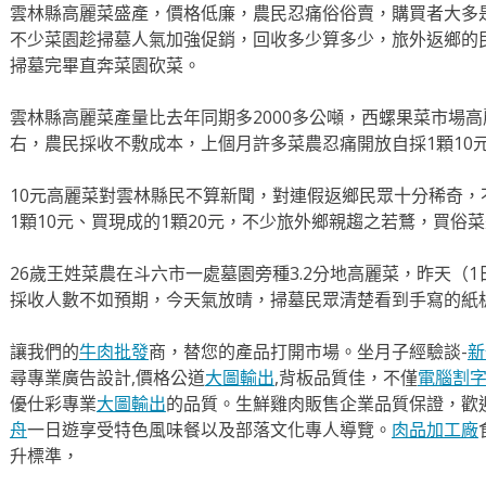
雲林縣高麗菜盛產，價格低廉，農民忍痛俗俗賣，購買者大多
不少菜園趁掃墓人氣加強促銷，回收多少算多少，旅外返鄉的民
掃墓完畢直奔菜園砍菜。
雲林縣高麗菜產量比去年同期多2000多公噸，西螺果菜市場
右，農民採收不敷成本，上個月許多菜農忍痛開放自採1顆10
10元高麗菜對雲林縣民不算新聞，對連假返鄉民眾十分稀奇
1顆10元、買現成的1顆20元，不少旅外鄉親趨之若鶩，買俗
26歲王姓菜農在斗六市一處墓園旁種3.2分地高麗菜，昨天（
採收人數不如預期，今天氣放晴，掃墓民眾清楚看到手寫的紙板
讓我們的
牛肉批發
商，替您的產品打開市場。坐月子經驗談-
新
尋專業廣告設計,價格公道
大圖輸出
,背板品質佳，不僅
電腦割
優仕彩專業
大圖輸出
的品質。生鮮雞肉販售企業品質保證，歡
舟
一日遊享受特色風味餐以及部落文化專人導覽。
肉品加工廠
升標準，