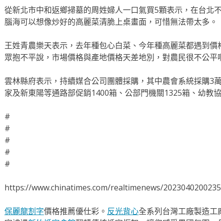
從新北市中和返鄉掃墓的周姓婦人一口氣買5顆表示，在台北
腦海可以想像炒好的高麗菜清脆上桌畫面，可惜無法帶太多。
王姓青農樂天表示，去年種包心白菜、今年種高麗菜都遇到價
眾抱不平說，市場價格與產地價格天差地別，對農民很不公平
雲林縣府表示，持續媒合公司團體採購，其中農會系統採購3萬5
家及新東陽等通路部促銷1400箱、公部門機關1325箱、幼教協
#
#
#
#
#
https://www.chinatimes.com/realtimenews/202304020023
保麗龍割字
價格推薦優仕彩。
反光背心
全系列台灣工廠製造工