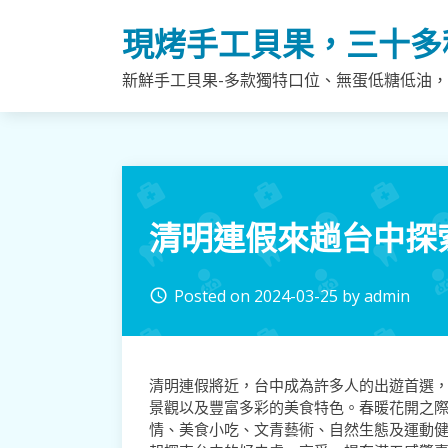
Skip
現烤手工貝果，三十多
to
content
新鮮手工貝果-多款獨特口位、無蛋低糖低油
清明連假來趟台中探
Posted on
2024-03-25
by
admin
access_time
清明連假將近，台中成為許多人的出遊首選
景觀以及豐富多彩的美食特色。春暖花開之
情、美食小吃、文青藝術、自然生態及運動