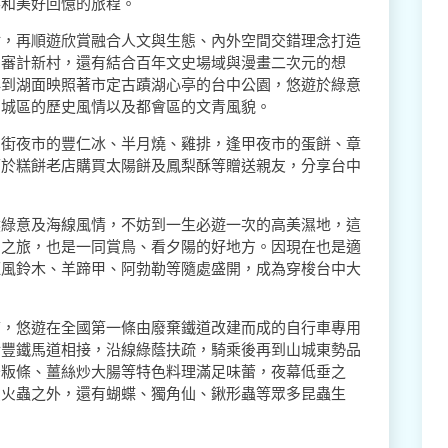
喜和美好回憶的旅程。
站，再順遊欣賞融合人文與生態、內外空間交錯理念打造
、審計新村，還有結合百年文史場域與漫畫二次元的想
再到湖面映照著市定古蹟湖心亭的台中公園，悠遊於綠意
舊城區的歷史風情以及都會區的文青風貌。
中街夜市的豐仁冰、半月燒、雞排，逢甲夜市的蛋餅、章
可於糕餅老店購買太陽餅及鳳梨酥等贈送親友，分享台中
然綠意及海線風情，不妨到一生必遊一次的高美濕地，這
態之旅，也是一同賞鳥、看夕陽的好地方。因現在也是適
紅風鈴木、羊蹄甲、阿勃勒等隨處盛開，成為穿梭台中大
廊，悠遊在全國第一條由廢棄鐵道改建而成的自行車專用
后豐鐵馬道相接，沿線綠蔭扶疏，騎乘後再到山城東勢品
炒粄條、薑絲炒大腸等特色料理滿足味蕾，夜幕低垂之
螢火蟲之外，還有蝴蝶、獨角仙、鍬形蟲等眾多昆蟲生