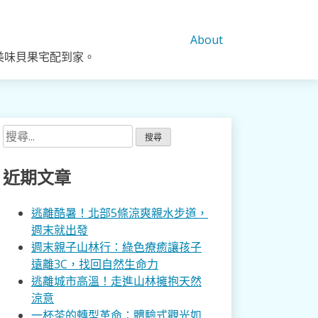
About
美味貝果宅配到家。
搜
尋
關
近期文章
鍵
字:
逃離酷暑！北部5條涼爽親水步道，
週末就出發
週末親子山林行：綠色療癒讓孩子
遠離3C，找回自然生命力
逃離城市高溫！走進山林擁抱天然
涼意
一杯茶的轉型革命：體驗式觀光如