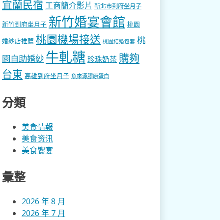
宜蘭民宿
工商簡介影片
新北市到府坐月子
新竹婚宴會館
新竹到府坐月子
桃園
桃園機場接送
桃
婚紗店推薦
桃園結婚包套
牛軋糖
購夠
園自助婚紗
珍珠奶茶
台東
高雄到府坐月子
魚來源膠原蛋白
分類
美食情報
美食资讯
美食饗宴
彙整
2026 年 8 月
2026 年 7 月