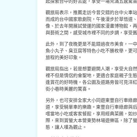
起探索台中的好去處，享受一場充滿五感驚
觀旅局表示，推薦走訪今昔交錯的台中火車
而成的台中國家歌劇院，午後漫步於草悟道
像、於去年開展試營運的國家漫畫博物館，
與藝術之間，感受城市裡不同的步調，享受
此外，到了夜晚更是不能錯過夜市美食，一
魚小丸子、臭豆腐等特色小吃不勝枚舉，更
旅程的美好印象。
觀旅局指出，若是想要避開人潮，享受大自
裡不但是情侶約會聖地，更適合家庭親子生
逢賞花的好時機，各公園及道路旁皆可見洋
街小巷時美麗的驚喜。
另外，也可安排全家大小同遊東豐自行車綠
道，享受騎單車的樂趣。東豐自行車綠廊與
嚐當地小吃或客家餐館，享用經典菜餚，如
際，來到賞螢大本營東勢林場遊樂區，除了
態，讓人嘆為觀止。