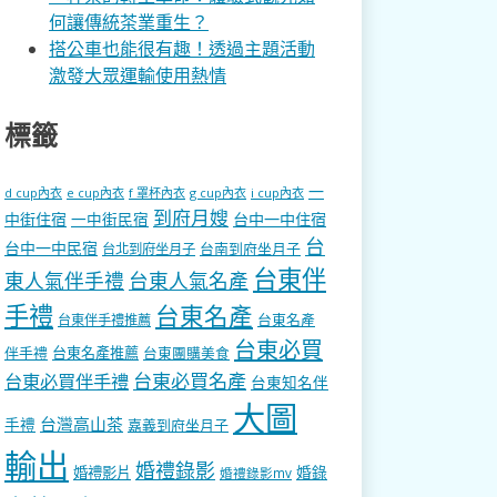
何讓傳統茶業重生？
搭公車也能很有趣！透過主題活動
激發大眾運輸使用熱情
標籤
一
d cup內衣
e cup內衣
f 罩杯內衣
g cup內衣
i cup內衣
到府月嫂
中街住宿
一中街民宿
台中一中住宿
台
台中一中民宿
台南到府坐月子
台北到府坐月子
台東伴
東人氣伴手禮
台東人氣名產
手禮
台東名產
台東名產
台東伴手禮推薦
台東必買
伴手禮
台東名產推薦
台東團購美食
台東必買名產
台東必買伴手禮
台東知名伴
大圖
台灣高山茶
手禮
嘉義到府坐月子
輸出
婚禮錄影
婚錄
婚禮影片
婚禮錄影mv