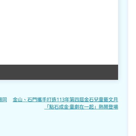
場同
金山、石門攜手打造113年第四屆金石兒童藝文月
「點石成金·童劇在一起」熱鬧登場