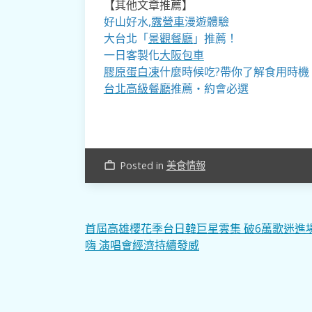
【其他文章推薦】
好山好水,
露營車
漫遊體驗
大台北「
景觀餐廳
」推薦！
一日客製化
大阪包車
膠原蛋白凍
什麼時候吃?帶你了解食用時機
台北高級餐廳
推薦・約會必選
Posted in
美食情報
work_outline
文
首屆高雄櫻花季台日韓巨星雲集 破6萬歌迷進
嗨 演唱會經濟持續發威
章
導
覽