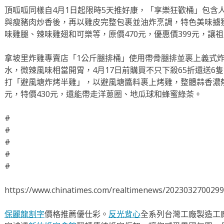
頂呱呱同樣自4月1日起限時5天推好康，「享樂狂歡桶」包含
與瘦豬肉炒香後，再以雞皮完整包裹並油炸烹調，特色美味擄
味雞腿、辣味雞翅和可樂等，原價470元，優惠價399元，讓
拿坡里炸雞專賣店「1公斤腿排桶」使用帶骨腿排並裹上義式
水，微辣風味相當開胃，4月17日前購買不只下殺65折還送6隻
打「避風塘炸烤半雞」，以避風塘醬料裹上烤雞，整體蒜香濃郁
元，特價430元，還能帶走洋蔥圈、地瓜球和蜂蜜綠茶。
#
#
#
#
#
https://www.chinatimes.com/realtimenews/202303270029
保麗龍割字
價格推薦優仕彩。
反光背心
全系列台灣工廠製造工