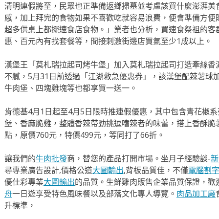
清明連假將至，民眾也正準備返鄉掃墓並考慮該買什麼澎湃美
感，加上拜完的食物如果不喜歡吃就容易浪費，便會準備方便
超多供桌上都擺速食店食物。」業者也分析，買速食祭祖的客群
惠、百元內有找套餐等，間接刺激街邊店買氣至少1成以上。
漢堡王「莫札瑞拉起司烤牛堡」加入莫札瑞拉起司打造牽絲香
不膩，5月31日前透過「江湖救急優惠券」，該漢堡配辣薯球
牛肉堡、四塊雞塊等也都享買一送一。
肯德基4月1日起至4月5日限時推連假優惠，其中包含青花椒
堡、香麻脆雞，整體香辣帶勁挑逗嗜辣者的味蕾，搭上香酥脆
點，原價760元，特價499元，等同打了66折。
讓我們的
牛肉批發
商，替您的產品打開市場。坐月子經驗談-
新
尋專業廣告設計,價格公道
大圖輸出
,背板品質佳，不僅
電腦割
優仕彩專業
大圖輸出
的品質。生鮮雞肉販售企業品質保證，歡
舟
一日遊享受特色風味餐以及部落文化專人導覽。
肉品加工廠
升標準，