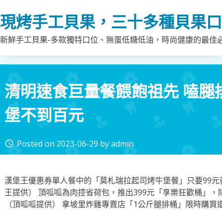
Skip
現烤手工貝果，三十多種貝果口
to
content
新鮮手工貝果-多款獨特口位、無蛋低糖低油，時尚健康的最佳
清明速食巨量餐餵飽祖先 嗑腿
堡不到百元
Posted on
2023-06-29
by
admin
access_time
漢堡王優惠券單人餐中的「莫札瑞拉起司烤牛堡餐」只要99
王提供） 頂呱呱為肉控省荷包，推出399元「享樂狂歡桶」
（頂呱呱提供） 拿坡里炸雞專賣店「1公斤腿排桶」限時購買