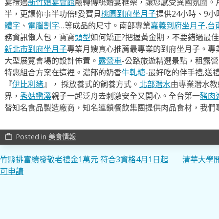
宴禮遇
新竹婚宴會館
翻轉傳統婚宴框架，讓您感受異國氛圍。
半，更讓你事半功倍!!愛寶貝
桃園到府坐月子
提供24小時、9
體字
、
電腦割字
…等成品的尺寸。南部專業
嘉義到府坐月子
,
台
務資訊懶人包，寶寶
頭型
如何矯正?把握黃金期，不要錯過最佳
新北市到府坐月子
專業月嫂真心推薦最專業的到府坐月子。專
大型展覽會場的設計佈置。
露營車
-公路旅遊精選景點，租露
特惠組合方案在這裡。濃郁的奶香
牛軋糖
-最好吃的伴手禮,送
『
伊比利豬
』， 採放養式的飼養方式。
北部潛水
由專業潛水教
界，
秀姑巒溪
親子一起泛舟去​刺激安全又開心。全台第一
豬肉
替知名食品製造廠商，知名連鎖餐飲集團提供肉品食材，我們
Posted in
美食情報
work_outline
文
竹縣排富續發敬老禮金1萬元 符合3資格4月1日起
清華大學開
可申請
章
導
覽