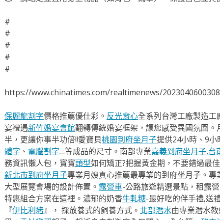
#
#
#
#
#
https://www.chinatimes.com/realtimenews/202304060030
保麗龍割字
價格推薦優仕彩。
反光背心
全系列台灣工廠製造工
宴禮遇
新竹婚宴會館
翻轉傳統婚宴框架，讓您感受異國氛圍。
半，更讓你事半功倍!!愛寶貝
桃園到府坐月子
提供24小時、9
體字
、
電腦割字
…等成品的尺寸。南部專業
嘉義到府坐月子
,
台
務資訊懶人包，寶寶
頭型
如何矯正?把握黃金期，不要錯過最佳
新北市到府坐月子
專業月嫂真心推薦最專業的到府坐月子。專
大型展覽會場的設計佈置。
露營車
-公路旅遊精選景點，租露
特惠組合方案在這裡。濃郁的奶香
牛軋糖
-最好吃的伴手禮,送
『
伊比利豬
』， 採放養式的飼養方式。
北部潛水
由專業潛水教