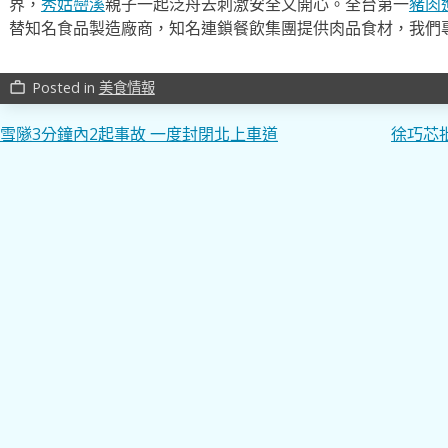
界，
秀姑巒溪
親子一起泛舟去​刺激安全又開心。全台第一
豬肉
替知名食品製造廠商，知名連鎖餐飲集團提供肉品食材，我們
Posted in
美食情報
work_outline
文
雪隧3分鐘內2起事故 一度封閉北上車道
徐巧芯
章
導
覽