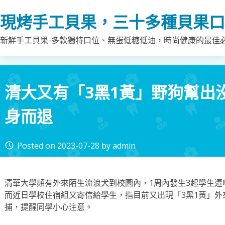
Skip
現烤手工貝果，三十多種貝果口
to
content
新鮮手工貝果-多款獨特口位、無蛋低糖低油，時尚健康的最佳
清大又有「3黑1黃」野狗幫出沒
身而退
Posted on
2023-07-28
by
admin
access_time
清華大學頻有外來陌生流浪犬到校園內，1周內發生3起學生遭
而近日學校住宿組又寄信給學生，指目前又出現「3黑1黃」外
捕，提醒同學小心注意。