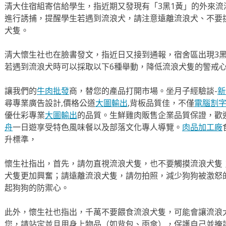
清大住宿組寄信給學生，指近期又發現有「3黑1黃」的外來
進行誘捕，提醒學生若遇到流浪犬，請注意遠離流浪犬、不要
犬隻。
清大懷生社也在臉書發文，指近日又接到通報，宿舍區出現3
若遇到流浪犬時可以採取以下6種舉動，降低流浪犬隻的警戒
讓我們的
牛肉批發
商，替您的產品打開市場。坐月子經驗談-
新
尋專業廣告設計,價格公道
大圖輸出
,背板品質佳，不僅
電腦割
優仕彩專業
大圖輸出
的品質。生鮮雞肉販售企業品質保證，歡
舟
一日遊享受特色風味餐以及部落文化專人導覽。
肉品加工廠
升標準，
懷生社指出，首先，請勿直視流浪犬隻，也不要觸摸流浪犬隻
犬隻更加興奮；請遠離流浪犬隻，請勿拍照，減少狗狗被激怒
起狗狗的防禦心。
此外，懷生社也指出，千萬不要餵食流浪犬隻，可能會讓流浪
您，請站定並且用身上物品（如背包、雨傘），保護自己並掩