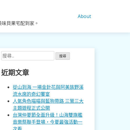
About
美味貝果宅配到家。
搜
尋
關
近期文章
鍵
字:
從山到海 一場金針花與阿美族野溪
流水席的奇幻饗宴
人氣角色喵喵與藍狗帶路 三鶯三大
主題遊程正式公開
台灣仲夏節全面升級！山海雙旗艦
音樂祭聯手登場，今夏最強活動一
次看