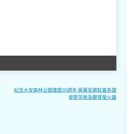
紀念大安森林公園建園30週年 蔣萬安邀駐臺各國
使節茶敘及觀賞螢火蟲