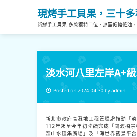
Skip
現烤手工貝果，三十多
to
content
新鮮手工貝果-多款獨特口位、無蛋低糖低油
淡水河八里左岸A+
Posted on
2024-04-30
by
admin
access_time
新北市政府高灘地工程管理處推動「
112年起至今年初陸續完成「關渡橋
頭山水匯集廣場」及「海世界觀景平台