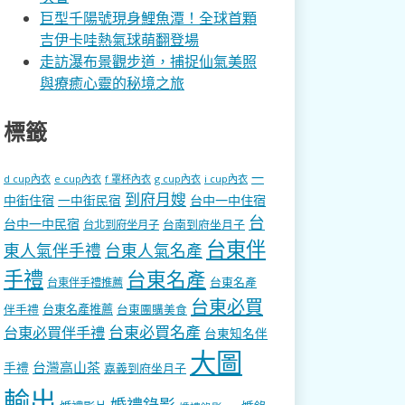
巨型千陽號現身鯉魚潭！全球首顆
吉伊卡哇熱氣球萌翻登場
走訪瀑布景觀步道，捕捉仙氣美照
與療癒心靈的秘境之旅
標籤
一
d cup內衣
e cup內衣
f 罩杯內衣
g cup內衣
i cup內衣
到府月嫂
中街住宿
一中街民宿
台中一中住宿
台
台中一中民宿
台南到府坐月子
台北到府坐月子
台東伴
東人氣伴手禮
台東人氣名產
手禮
台東名產
台東名產
台東伴手禮推薦
台東必買
伴手禮
台東名產推薦
台東團購美食
台東必買名產
台東必買伴手禮
台東知名伴
大圖
台灣高山茶
手禮
嘉義到府坐月子
輸出
婚禮錄影