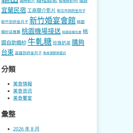
婚錄
婚禮影片
婚禮錄影mv
宜蘭民宿
工商簡介影片
新北市到府坐月子
新竹婚宴會館
新竹到府坐月子
桃園
桃園機場接送
桃
婚紗店推薦
桃園結婚包套
牛軋糖
購夠
園自助婚紗
珍珠奶茶
台東
高雄到府坐月子
魚來源膠原蛋白
分類
美食情報
美食资讯
美食饗宴
彙整
2026 年 8 月