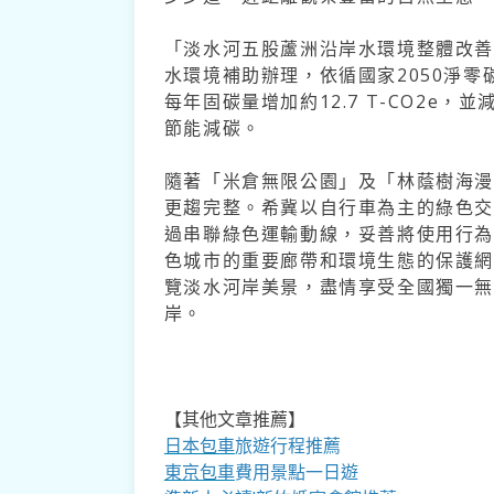
「淡水河五股蘆洲沿岸水環境整體改善
水環境補助辦理，依循國家2050淨
每年固碳量增加約12.7 T-CO2e，並
節能減碳。
隨著「米倉無限公園」及「林蔭樹海
更趨完整。希冀以自行車為主的綠色
過串聯綠色運輸動線，妥善將使用行
色城市的重要廊帶和環境生態的保護
覽淡水河岸美景，盡情享受全國獨一無
岸。
【其他文章推薦】
日本包車
旅遊行程推薦
東京包車
費用景點一日遊