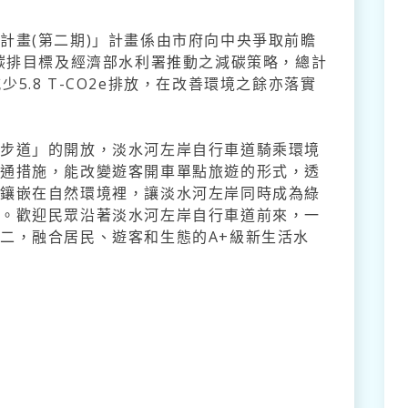
計畫(第二期)」計畫係由市府向中央爭取前瞻
零碳排目標及經濟部水利署推動之減碳策略，總計
減少5.8 T-CO2e排放，在改善環境之餘亦落實
漫步道」的開放，淡水河左岸自行車道騎乘環境
交通措施，能改變遊客開車單點旅遊的形式，透
為鑲嵌在自然環境裡，讓淡水河左岸同時成為綠
網。歡迎民眾沿著淡水河左岸自行車道前來，一
二，融合居民、遊客和生態的A+級新生活水