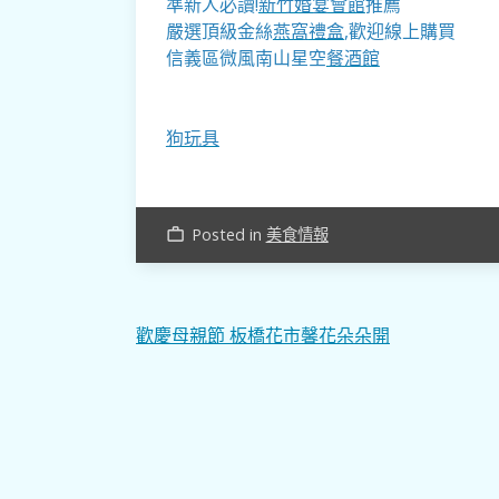
準新人必讀!
新竹婚宴會館
推薦
嚴選頂級金絲
燕窩
禮盒
,歡迎線上購買
信義區微風南山星空
餐酒館
狗玩具
Posted in
美食情報
work_outline
文
歡慶母親節 板橋花市馨花朵朵開
章
導
覽