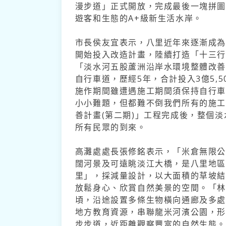
漫步道」正式開放，完成最後一塊拼
遊客和生態的A+級新生活水岸。
市長侯友宜表示，八里近年來逐漸成為
開始投入改造計畫，陸續打造「十三
「淡水河五股蘆洲沿岸水環境整體改
自行車道，歷經5年，合計投入3億5,
施作期間雖遭遇施工期間須保持自行
小小難題，但都難不倒我們所有的施
善計畫(第二期)」工程完成後，整個
所有民眾的到來。
高灘處處長張修銘表示，「米倉無限公
闊河景及可遠眺淡江大橋，是八里地
里」，採減量設計，以大面積的草坡
放鬆身心、欣賞自然美景的空間。「林蔭
頃，沿途設置多條生物橫向通廊及多
地方教育資源，串聯龍米河濱公園，
步步道，近距離觀察豐富的自然生態