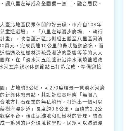
圖，讓八里左岸成為全國獨一無二，融合居民、
大臺北地區民眾休閒的好去處，市府自108年
行兒童遊戲場」、「八里左岸漫步廣場」、執行
善計畫」，改善蘆洲區北側經五股至八里區河濱
500萬元，完成長達10公里的帶狀遊憩廊道，而
車道暢通及紅樹林清疏受潮汐的影響等等的大大
工團隊，在「淡水河五股蘆洲沿岸水環境整體改
淡水河左岸親水休憩節點已打造完成，準備迎接
園」占地約3公頃，可270度環景一覽淡水河廣
區的新興休憩景點，其設計理念呼應「無限八
結合地方打石產業的無私躺椅，打造出一個可以
樹海漫步道」長度約0.8公里，面積約2.2公
處觀察平台，藉由泥灘地和紅樹林的管理，結合
形成一系列的戶外環境教學站，民眾可以透過漫
。