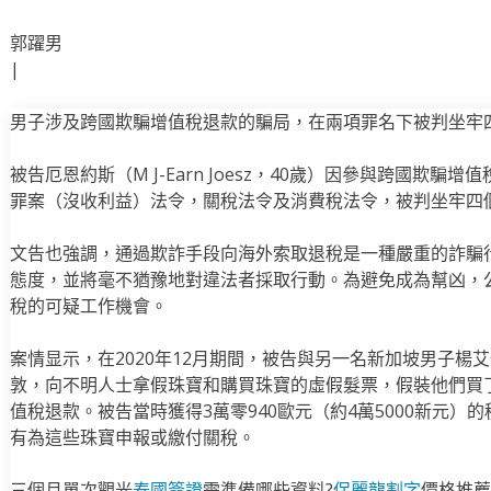
郭躍男
|
男子涉及跨國欺騙增值稅退款的騙局，在兩項罪名下被判坐牢四
被告厄恩約斯（M J-Earn Joesz，40歲）因參與跨國欺
罪案（沒收利益）法令，關稅法令及消費稅法令，被判坐牢四個
文告也強調，通過欺詐手段向海外索取退稅是一種嚴重的詐騙
態度，並將毫不猶豫地對違法者採取行動。為避免成為幫凶，
稅的可疑工作機會。
案情显示，在2020年12月期間，被告與另一名新加坡男子楊艾倫（
敦，向不明人士拿假珠寶和購買珠寶的虛假髮票，假裝他們買
值稅退款。被告當時獲得3萬零940歐元（約4萬5000新元
有為這些珠寶申報或繳付關稅。
三個月單次觀光
泰國簽證
需準備哪些資料?
保麗龍割字
價格推薦