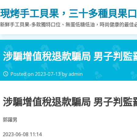
Skip
現烤手工貝果，三十多種貝果口
to
content
新鮮手工貝果-多款獨特口位、無蛋低糖低油，時尚健康的最佳
涉騙增值稅退款騙局 男子判監
Posted on
2023-07-13
by
admin
access_time
涉騙增值稅退款騙局 男子判監
郭躍男
2023-06-08 11:14