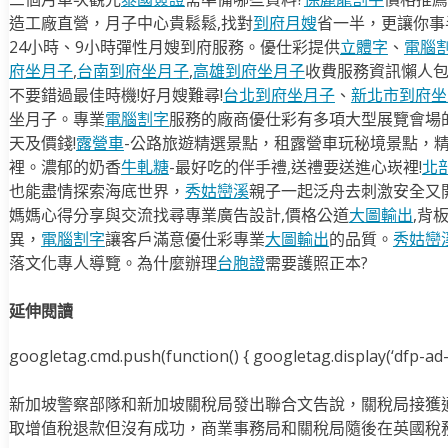
造工廠直營，月子中心貴鬆鬆,找對
到府月嫂
省一半，更讓你事半
24小時、9小時彈性月嫂到府服務。優仕彩提供
立體字
、
電腦
府坐月子
,
台南到府坐月子
,
高雄到府坐月子
收費服務資訊懶人
不要錯過最佳時機!好月嫂難尋!
台北到府坐月子
、
新北市到府坐
坐月子。專業
電腦割字
服務的廠商優仕彩有多項大型展覽會場
天及價錢!
露營車
-公路旅遊精選景點，租露營車玩秘境景點，
裡。濃郁的奶香
牛軋糖
-最好吃的伴手禮,送禮要送進心崁裡!
北
也能盡情探索海底世界，
秀姑巒溪
親子一起泛舟去​刺激安全又
媽媽心得分享與交流找尋專業廣告設計,價格公道
大圖輸出
,背
異，
電腦割字
讓客戶滿意優仕彩專業
大圖輸出
的品質。
秀姑巒
落文化專人導覽。為什麼辦理
台胞證
需要護照正本?
延伸閱讀
googletag.cmd.push(function() { googletag.display(‘dfp-ad-i
新加坡警察部隊和新加坡關稅局發出聯合文告說，關稅局接獲
取增值稅退款但沒有成功，商業事務局和關稅局隨後在英國稅