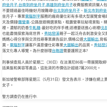
府坐月子
,
台南到府坐月子
,
高雄到府坐月子
收費服務資訊懶人
不要錯過最佳時機!好月嫂難尋!
台北到府坐月子
、
新北市到府坐
坐月子。專業
電腦割字
服務的廠商優仕彩有多項大型展覽會場
天及價錢!
露營車
-公路旅遊精選景點，租露營車玩秘境景點，
裡。濃郁的奶香
牛軋糖
-最好吃的伴手禮,送禮要送進心崁裡!
北
也能盡情探索海底世界，
秀姑巒溪
親子一起泛舟去​刺激安全又
媽媽心得分享與交流找尋專業廣告設計,價格公道
大圖輸出
,背
異，
電腦割字
讓客戶滿意優仕彩專業
大圖輸出
的品質。
秀姑巒
落文化專人導覽。為什麼辦理
台胞證
需要護照正本?
刑事偵查局人員於星期二（30日）在淡濱尼86街一帶展開取締
括美髮和美容等產品，這批貨的市價估計超過7萬2000元。
新加坡警察部隊星期三（5月31日）發文告表示，涉嫌在網上賣
女子。
警方調查仍在進行中.