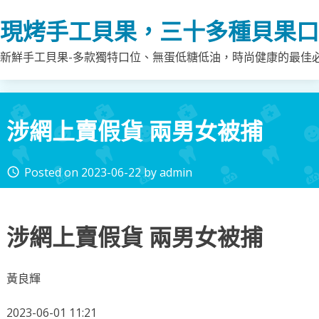
Skip
現烤手工貝果，三十多種貝果口
to
content
新鮮手工貝果-多款獨特口位、無蛋低糖低油，時尚健康的最佳
涉網上賣假貨 兩男女被捕
Posted on
2023-06-22
by
admin
access_time
涉網上賣假貨 兩男女被捕
黃良輝
2023-06-01 11:21