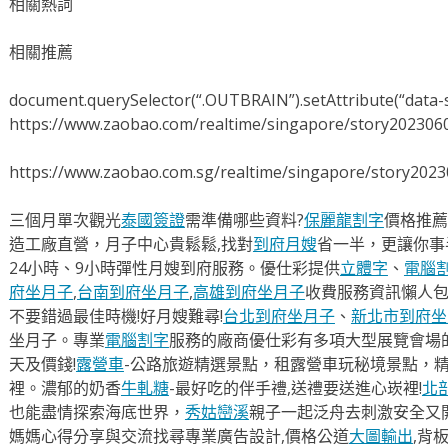
相關熱詞
相關推薦
document.querySelector(“.OUTBRAIN”).setAttribute(“data-s
https://www.zaobao.com/realtime/singapore/story202306
https://www.zaobao.com.sg/realtime/singapore/story202
三個月單次觀光
泰國簽證
需準備哪些資料?
保麗龍割字
價格推薦
造工廠直營，月子中心貴鬆鬆,找對
到府月嫂
省一半，更讓你事半
24小時、9小時彈性月嫂到府服務。優仕彩提供
立體字
、
電腦
府坐月子
,
台南到府坐月子
,
高雄到府坐月子
收費服務資訊懶人
不要錯過最佳時機!好月嫂難尋!
台北到府坐月子
、
新北市到府坐
坐月子。專業
電腦割字
服務的廠商優仕彩有多項大型展覽會場
天及價錢!
露營車
-公路旅遊精選景點，租露營車玩秘境景點，
裡。濃郁的奶香
牛軋糖
-最好吃的伴手禮,送禮要送進心崁裡!
北
也能盡情探索海底世界，
秀姑巒溪
親子一起泛舟去​刺激安全又
媽媽心得分享與交流找尋專業廣告設計,價格公道
大圖輸出
,背