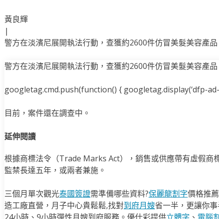
黃良輝
|
警方在淡濱尼展開執法行動，查獲約2600件仿冒美髮美容產
警方在淡濱尼展開執法行動，查獲約2600件仿冒美髮美容產
googletag.cmd.push(function() { googletag.display(‘dfp-ad-i
目前，案件還在調查中。
延伸閱讀
根據商標法令（Trade Marks Act），銷售或供應帶有虛
監禁長達五年，或兩者兼施。
三個月單次觀光
泰國簽證
需準備哪些資料?
保麗龍割字
價格推薦
造工廠直營，月子中心貴鬆鬆,找對
到府月嫂
省一半，更讓你事半
24小時、9小時彈性月嫂到府服務。優仕彩提供
立體字
、
電腦