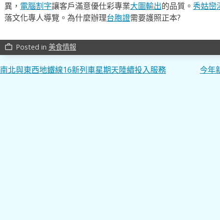
異，
電腦割字
讓客戶滿意優仕彩專業
大圖輸出
的品質。
秀姑巒
落文化專人導覽。為什麼辦理
台胞證
需要護照正本?
Posted in
美食情報
work_outline
文
南北與東西地鐵線16新列車星期天陸續投入服務
今年
章
導
覽