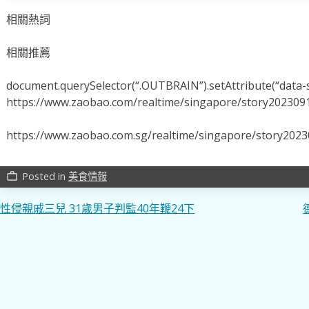
相關熱詞
相關推薦
document.querySelector(“.OUTBRAIN”).setAttribute(“data-s
https://www.zaobao.com/realtime/singapore/story202309
https://www.zaobao.com.sg/realtime/singapore/story202
Posted in
美食情報
work_outline
文
性侵親戚三兒 31歲男子判監40年鞭24下
章
導
覽