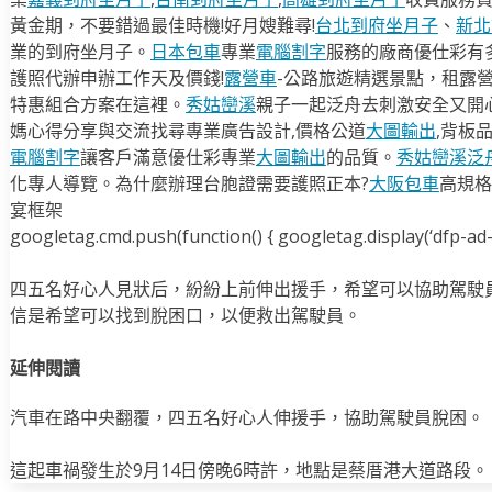
黃金期，不要錯過最佳時機!好月嫂難尋!
台北到府坐月子
、
新北
業的到府坐月子。
日本包車
專業
電腦割字
服務的廠商優仕彩有
護照代辦申辦工作天及價錢!
露營車
-公路旅遊精選景點，租露
特惠組合方案在這裡。
秀姑巒溪
親子一起泛舟去​刺激安全又開
媽心得分享與交流找尋專業廣告設計,價格公道
大圖輸出
,背板
電腦割字
讓客戶滿意優仕彩專業
大圖輸出
的品質。
秀姑巒溪泛
化專人導覽。為什麼辦理台胞證需要護照正本?
大阪包車
高規格
宴框架
googletag.cmd.push(function() { googletag.display(‘dfp-ad-i
四五名好心人見狀后，紛紛上前伸出援手，希望可以協助駕駛
信是希望可以找到脫困口，以便救出駕駛員。
延伸閱讀
汽車在路中央翻覆，四五名好心人伸援手，協助駕駛員脫困。
這起車禍發生於9月14日傍晚6時許，地點是蔡厝港大道路段。