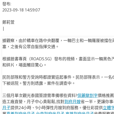
發布:
2023-09-18 14:59:07
鄭莉萱
|
據觀察，由於轎車在路中央翻覆，一輛巴士和一輛羅厘被擋在
塞，之後有公眾自髮指揮交通。
根據臉書專頁（ROADS.SG）發布的視頻，畫面显示一輛黑
和碎片，場面觸目驚心。
民防部隊和警方受詢時都證實這起事件。民防部隊表示，一名
下被送院。警方則透露，案件在調查中。
三個月單次觀光泰國簽證需準備哪些資料?
保麗龍割字
價格推薦
造工廠直營，月子中心貴鬆鬆,找對
到府月嫂
省一半，更讓你事半
月子
提供24小時、9小時彈性月嫂到府服務。優仕彩提供
立體
業
嘉義到府坐月子
,
台南到府坐月子
,
高雄到府坐月子
收費服務