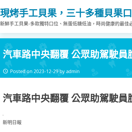
Skip
現烤手工貝果，三十多種貝果口
to
content
新鮮手工貝果-多款獨特口位、無蛋低糖低油，時尚健康的最佳
汽車路中央翻覆 公眾助駕駛員
Posted on
2023-12-29
by
admin
access_time
汽車路中央翻覆 公眾助駕駛員
·
新明日報