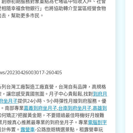
，創辦初期服務對象重點為七堵區中低收入戶、社會
愛相隨幸福食物銀行」也將協助轉介至當區經營食物
出去，幫助更多市民。
news/20230426003017-260405
系列台灣工廠製造工廠直營，台灣自有品牌，高規格
架，讓您感受異國氛圍。月子中心貴鬆鬆,找對
到府月
府坐月子
提供24小時、9小時彈性月嫂到府服務。優
寸。南部專業
嘉義到府坐月子
,
台南到府坐月子
,
高雄到
如何矯正?把握黃金期，不要錯過最佳時機!好月嫂難
業月嫂真心推薦最專業的到府坐月子。專業
電腦割字
設計佈置。
露營車
-公路旅遊精選景點，租露營車玩