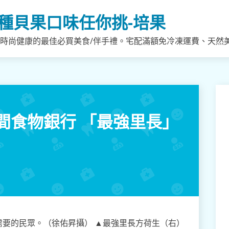
種貝果口味任你挑-培果
，時尚健康的最佳必買美食/伴手禮。宅配滿額免冷凍運費、天然
間食物銀行 「最強里長」
要的民眾。（徐佑昇攝） ▲最強里長方荷生（右）