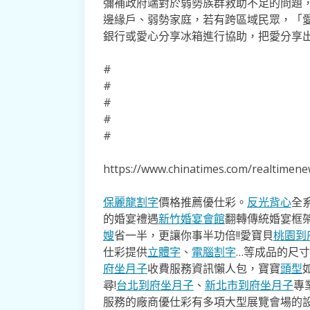
彌補政府端對於弱勢族群救助不足的問題
邊緣戶、弱勢家庭，若有跨區域民眾，「
銀行或愛心分享冰箱進行協助，把愛分享
#
#
#
#
#
https://www.chinatimes.com/realtime
保麗龍割字
價格推薦優仕彩。
反光背心
全
的婚宴禮遇
新竹婚宴會館
翻轉傳統婚宴框
嫂
省一半，更讓你事半功倍!!愛寶貝
桃園到
仕彩提供
立體字
、
電腦割字
…等成品的尺
府坐月子
收費服務資訊懶人包，寶寶
頭型
尋!
台北到府坐月子
、
新北市到府坐月子
專
服務的廠商優仕彩有多項大型展覽會場的