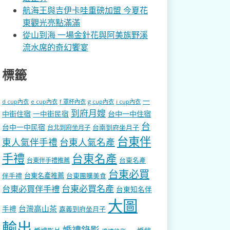
航海王與吉伊卡哇重磅加盟 今夏花
東觀光亮點滿滿
從山到海 一場金針花與阿美族野溪
流水席的奇幻饗宴
標籤
一
d cup內衣
e cup內衣
f 罩杯內衣
g cup內衣
i cup內衣
到府月嫂
中街住宿
一中街民宿
台中一中住宿
台
台中一中民宿
台南到府坐月子
台北到府坐月子
台東伴
東人氣伴手禮
台東人氣名產
手禮
台東名產
台東名產
台東伴手禮推薦
台東必買
伴手禮
台東名產推薦
台東團購美食
台東必買名產
台東必買伴手禮
台東知名伴
大圖
台灣高山茶
手禮
嘉義到府坐月子
輸出
婚禮錄影