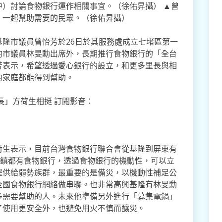
）討論食物銀行運作相關事宜。（徐佑昇攝） ▲曾
，一起幫助需要的民眾。（徐佑昇攝）
隆市議員曾怡芳於26日於其服務處成立七堵區第一
的市議員林旻勳出席外，長期推行食物銀行的「全台
芳表示，希望透過愛心銀行的設立，和更多里長與相
的家庭都能得到幫助。
長」方荷生相挺 訂閱影音：
荷生表示，目前台灣食物銀行聯合會從基隆到屏東有
鄉鎮都有食物銀行，透過食物銀行的機動性，可以立
提供給弱勢族群，最重要的是備災，以機動性補足公
全國食物銀行網絡做串聯。也非常高興基隆有林旻勳
多需要幫助的人。未來他準備另外進行「募集電鍋」
了使用更安全外，也避免用火不慎而釀災。