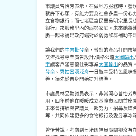
市議員曾怡芳表示，在做地方服務時，發
就許下心願，有能力要為社會多盡一份心
立食物銀行；而七堵區富民里吳明宗里長
銀行』來服務里內的弱勢家庭。未來她將
脈一起來補足政府端對於弱勢族群補助不
讓我們的
牛肉批發
商，替您的產品打開市場
交流找尋專業廣告設計,價格公道
大圖輸出
字
讓客戶滿意優仕彩專業
大圖輸出
的品質
發商
。
秀姑巒溪泛舟
一日遊享受特色風味
善，須先從自身開始提升標準，
市議員林旻勳議員表示，非常開心曾怡芳
用，四年前他在暖暖成立基隆市民間首座
未來會持續與曾議員一起努力，招募及媒
等，共同佈建更多的食物銀行及愛分享冰
曾怡芳說，考慮到七堵區幅員廣闊卻沒有