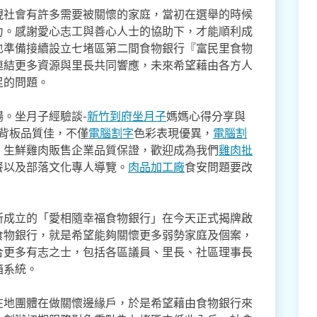
現社會有許多需要被關懷的家庭，當初在選舉的時候
力。感謝愛心志工與善心人士的協助下，才能順利成
也準備接續設立七堵區第二間食物銀行『富民里食物
連結更多資源與里長共同響應，未來希望藉由各方人
足的問題。
。坐月子經驗談-
新竹到府坐月子
媽媽心得分享與
,背板品質佳，不僅
電腦割字
色彩表現優異，
電腦割
。生鮮雞肉販售企業品質保證，歡迎成為我們
雞肉批
餐以及部落文化專人導覽。
肉品加工廠
食安問題要改
所成立的「愛相隨幸福食物銀行」在今天正式揭牌啟
食物銀行，就是希望能夠關懷更多弱勢家庭及個案，
合更多有志之士，包括各區議員、里長、社區理事長
箱系統。
在地團體在做關懷邊緣戶，於是希望藉由食物銀行來