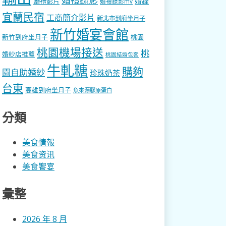
婚錄
婚禮影片
婚禮錄影mv
宜蘭民宿
工商簡介影片
新北市到府坐月子
新竹婚宴會館
新竹到府坐月子
桃園
桃園機場接送
桃
婚紗店推薦
桃園結婚包套
牛軋糖
購夠
園自助婚紗
珍珠奶茶
台東
高雄到府坐月子
魚來源膠原蛋白
分類
美食情報
美食资讯
美食饗宴
彙整
2026 年 8 月