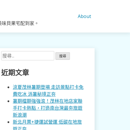
About
美味貝果宅配到家。
搜
尋
關
近期文章
鍵
字:
涼夏茂林暑期登場 走訪景點打卡免
費吃冰 消暑秘境正夯
暑期檔期強強滾！茂林在地店家聯
手打卡熱點，打造南台灣最夯旅遊
新浪潮
新北月票+捷運試營運 低碳在地旅
遊正夯