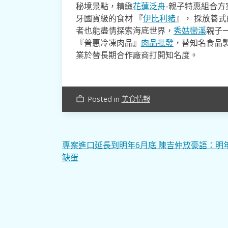
秘境景點，精緻
花蓮泛舟
-親子特惠組合方
牙國寶級的食材 『
伊比利豬
』， 採放養
者也能盡情探索海底世界，
秀姑巒溪
親子
『普惠冷凍肉品』
肉品批發
，替知名食品
業於替長期合作廠商打開知名度。
Posted in
美食情報
work_outline
文
專案進口延長到明年6月底 陳吉仲放豪語：明
缺蛋
章
導
覽