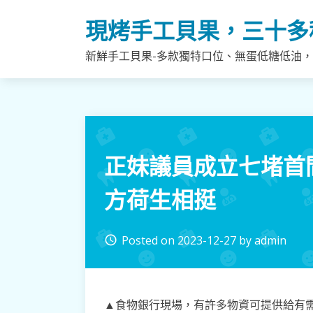
Skip
現烤手工貝果，三十多
to
content
新鮮手工貝果-多款獨特口位、無蛋低糖低油
正妹議員成立七堵首
方荷生相挺
Posted on
2023-12-27
by
admin
access_time
▲食物銀行現場，有許多物資可提供給有需