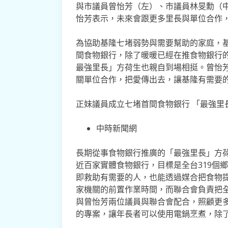
與市議員曾怡芳（左）、市議員林旻勳（中
怡芳表示，未來會跟更多里長與單位合作
為協助基隆七堵弱勢與需要幫助的家庭，基
間食物銀行，除了暖暖已經在推食物銀行
最強里長」方荷生也親自到場相挺。曾怡
關單位合作，把愛傳出去，讓基隆有需要
正妹議員成立七堵首間食物銀行 「最強里
中時新聞網
長期從事食物銀行推廣的「最強里長」方
近百家實體食物銀行，目標是全台319個
即救助有需要的人，也能透過媒合把食物
家機關的前置作業時間，而聯合會負責把
與曾怡芳兩位議員與聯合會配合，照顧更
的專案，讓年長者可以使用電鍋烹煮，除