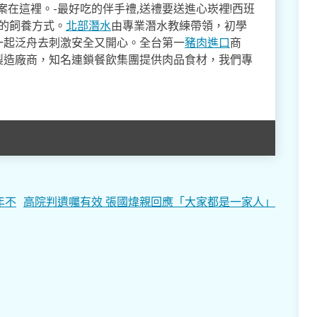
案在這裡。-最好吃的伴手禮,送禮要送進心崁裡!西班
式的飼養方式。
北部潛水
由專業潛水教練帶領，初學
一起泛舟去​刺激安全又開心。全台第一
豬肉進口
商
製造廠商，知名連鎖餐飲集團提供肉品食材，我們專
年不
高院判遺囑有效 張國煒親回應「大家都是一家人」