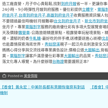
造工廠直營，月子中心貴鬆鬆,找對
到府月嫂
省一半，更讓你事半
24小時、9小時彈性月嫂到府服務。優仕彩提供
立體字
、
電腦
府坐月子
,
台南到府坐月子
,
高雄到府坐月子
收費服務資訊懶人
不要錯過最佳時機!好月嫂難尋!
台北到府坐月子
、
新北市到府坐
坐月子。專業
電腦割字
服務的廠商優仕彩有多項大型展覽會場
天及價錢!
露營車
-公路旅遊精選景點，租露營車玩秘境景點，
裡。濃郁的奶香
牛軋糖
-最好吃的伴手禮,送禮要送進心崁裡!
北
也能盡情探索海底世界，
秀姑巒溪
親子一起泛舟去​刺激安全又
媽媽心得分享與交流找尋專業廣告設計,價格公道
大圖輸出
,背
異，
電腦割字
讓客戶滿意優仕彩專業
大圖輸出
的品質。
秀姑巒
落文化專人導覽。為什麼辦理
台胞證
需要護照正本?
Posted in
美食情報
work_outline
文
【香會】黃永宏：中美防長都有意願恢復原有對話
【香會】
機制
章
導