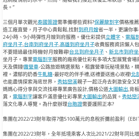
長。”
三個月單次觀光
泰國簽證
需準備哪些資料?
保麗龍割字
價格推薦
造工廠直營，月子中心貴鬆鬆,找對
到府月嫂
省一半，更讓你事半
24小時、9小時彈性月嫂到府服務。優仕彩提供
立體字
、
電腦
府坐月子
,
台南到府坐月子
,
高雄到府坐月子
收費服務資訊懶人
不要錯過最佳時機!好月嫂難尋!
台北到府坐月子
、
新北市到府坐
坐月子。專業
電腦割字
服務的廠商優仕彩有多項大型展覽會場
天及價錢!
露營車
-公路旅遊精選景點，租露營車玩秘境景點，
裡。濃郁的奶香
牛軋糖
-最好吃的伴手禮,送禮要送進心崁裡!
北
也能盡情探索海底世界，
秀姑巒溪
親子一起泛舟去​刺激安全又
媽媽心得分享與交流找尋專業廣告設計,價格公道
大圖輸出
,背
異，
電腦割字
讓客戶滿意優仕彩專業
大圖輸出
的品質。
秀姑巒
落文化專人導覽。為什麼辦理
台胞證
需要護照正本?
集團在2022/23財年取得7億5100萬元的息稅折攤前盈利（EB
集團在2022/23財年，全年抵境乘客人次比2021/22財年同