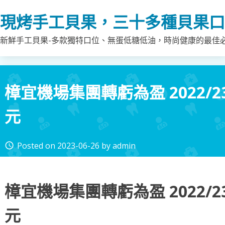
Skip
現烤手工貝果，三十多種貝果口
to
content
新鮮手工貝果-多款獨特口位、無蛋低糖低油，時尚健康的最佳
樟宜機場集團轉虧為盈 2022/2
元
Posted on
2023-06-26
by
admin
access_time
樟宜機場集團轉虧為盈 2022/2
元