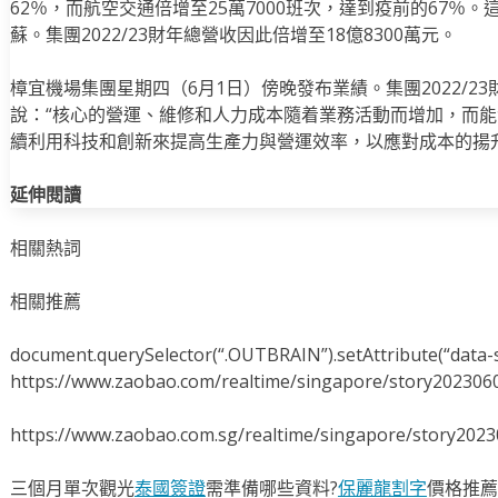
62％，而航空交通倍增至25萬7000班次，達到疫前的67％
蘇。集團2022/23財年總營收因此倍增至18億8300萬元。
樟宜機場集團星期四（6月1日）傍晚發布業績。集團2022/23
說：“核心的營運、維修和人力成本隨着業務活動而增加，而
續利用科技和創新來提高生產力與營運效率，以應對成本的揚升
延伸閱讀
相關熱詞
相關推薦
document.querySelector(“.OUTBRAIN”).setAttribute(“data-s
https://www.zaobao.com/realtime/singapore/story202306
https://www.zaobao.com.sg/realtime/singapore/story202
三個月單次觀光
泰國簽證
需準備哪些資料?
保麗龍割字
價格推薦