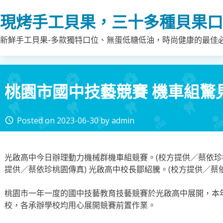
Skip
現烤手工貝果，三十多種貝果口
to
content
新鮮手工貝果-多款獨特口位、無蛋低糖低油，時尚健康的最佳
桃園市國中技藝競賽 機車組驚
Posted on
2023-06-30
by
admin
access_time
光啟高中今日辦理動力機械群機車組競賽。(校方提供／蔡依珍桃
提供／蔡依珍桃園傳真) 光啟高中校長鄒紹騰。(校方提供／蔡
桃園市一年一度的國中技藝教育技藝競賽於光啟高中展開，本
校，各承辦學校均用心展開競賽前置作業。