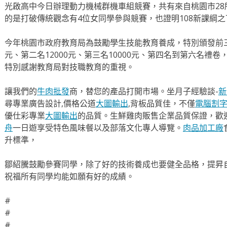
光啟高中今日辦理動力機械群機車組競賽，共有來自桃園市28
的是打破傳統觀念有4位女同學參與競賽，也證明108新課綱
今年桃園市政府教育局為鼓勵學生技能教育養成，特別頒發前三
元、第二名12000元、第三名10000元、第四名到第六名禮
特別感謝教育局對技職教育的重視。
讓我們的
牛肉批發
商，替您的產品打開市場。坐月子經驗談-
新
尋專業廣告設計,價格公道
大圖輸出
,背板品質佳，不僅
電腦割
優仕彩專業
大圖輸出
的品質。生鮮雞肉販售企業品質保證，歡
舟
一日遊享受特色風味餐以及部落文化專人導覽。
肉品加工廠
升標準，
鄒紹騰鼓勵參賽同學，除了好的技術養成也要健全品格，提昇
祝福所有同學均能如願有好的成績。
#
#
#