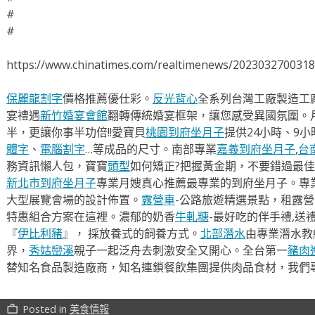
#
#
https://www.chinatimes.com/realtimenews/202303270031
保麗龍割字
價格推薦優仕彩。
反光背心
全系列台灣工廠製造工
宴禮遇
新竹婚宴會館
翻轉傳統婚宴框架，讓您感受異國氛圍。
半，更讓你事半功倍!!愛寶貝
桃園到府坐月子
提供24小時、9
體字
、
電腦割字
…等成品的尺寸。南部專業
嘉義到府坐月子
,
台
務資訊懶人包，寶寶
頭型
如何矯正?把握黃金期，不要錯過最佳
新北市到府坐月子
專業月嫂真心推薦最專業的到府坐月子。專
大型展覽會場的設計佈置。
露營車
-公路旅遊精選景點，租露
特惠組合方案在這裡。濃郁的奶香
牛軋糖
-最好吃的伴手禮,送
『
伊比利豬
』， 採放養式的飼養方式。
北部潛水
由專業潛水教
界，
秀姑巒溪
親子一起泛舟去​刺激安全又開心。全台第一
豬肉
替知名食品製造廠商，知名連鎖餐飲集團提供肉品食材，我們
Posted in
美食情報
work_outline