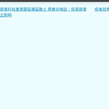
文
屏東科技產業園區擴區動土 周春米喊話：投資屏東
疫後就
正對時
章
導
覽