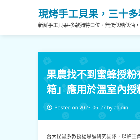
Skip
現烤手工貝果，三十多
to
content
新鮮手工貝果-多款獨特口位、無蛋低糖低油
果農找不到蜜蜂授粉
箱」應用於溫室內授
Posted on
2023-06-27
by
admin
access_time
台大昆蟲系教授楊恩誠研究團隊，以蜂王