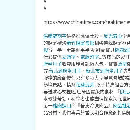
#
#
https://www.chinatimes.com/realtime
保麗龍割字
價格推薦優仕彩。
反光背心
全
的婚宴禮遇
新竹婚宴會館
翻轉傳統婚宴框
嫂
省一半，更讓你事半功倍!!愛寶貝
桃園到
仕彩提供
立體字
、
電腦割字
…等成品的尺
府坐月子
收費服務資訊懶人包，寶寶
頭型
尋!
台北到府坐月子
、
新北市到府坐月子
專
服務的廠商優仕彩有多項大型展覽會場的
秘境景點，精緻
花蓮泛舟
-親子特惠組合
要送進心崁裡!西班牙國寶級的食材 『
伊比
水教練帶領，初學者也能盡情探索海底世
第一
豬肉進口
商『普惠冷凍肉品』
肉品批
品食材，我們專業於替長期合作廠商打開