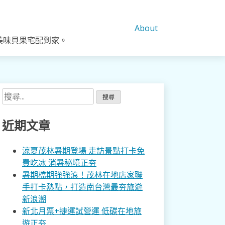
About
美味貝果宅配到家。
搜
尋
關
近期文章
鍵
字:
涼夏茂林暑期登場 走訪景點打卡免
費吃冰 消暑秘境正夯
暑期檔期強強滾！茂林在地店家聯
手打卡熱點，打造南台灣最夯旅遊
新浪潮
新北月票+捷運試營運 低碳在地旅
遊正夯