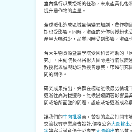
室內進行瓜果授粉的任務，未來產業化後
提升農作物的產量。
全球暖化造成區域氣候變異加劇，農作物
期也受影響。同時，蜜蜂的分佈與授粉也
產量大幅減少，品質同時受到影響，蜜蜂
台大生物資源暨農學院受國科會補助的「
究」，由副院長林裕彬與團隊進行氣候變
教授楊恩誠與助理教授曾惠芸，帶領研究
間的關係。
研究成果指出，蜂群在極端氣候最劣情境
逐漸往高海拔遷移。氣候變遷顯著影響農
間栽培所面臨的問題，設施栽培逐漸成為
讓我們的
牛肉批發
商，替您的產品打開市場
交流找尋專業廣告設計,價格公道
大圖輸出
字
讓客戶滿意優仕彩專業
大圖輸出
的品質