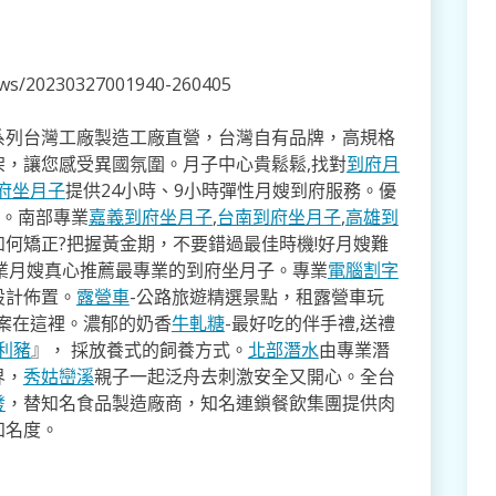
news/20230327001940-260405
系列台灣工廠製造工廠直營，台灣自有品牌，高規格
架，讓您感受異國氛圍。月子中心貴鬆鬆,找對
到府月
府坐月子
提供24小時、9小時彈性月嫂到府服務。優
寸。南部專業
嘉義到府坐月子
,
台南到府坐月子
,
高雄到
如何矯正?把握黃金期，不要錯過最佳時機!好月嫂難
業月嫂真心推薦最專業的到府坐月子。專業
電腦割字
設計佈置。
露營車
-公路旅遊精選景點，租露營車玩
方案在這裡。濃郁的奶香
牛軋糖
-最好吃的伴手禮,送禮
利豬
』， 採放養式的飼養方式。
北部潛水
由專業潛
界，
秀姑巒溪
親子一起泛舟去​刺激安全又開心。全台
發
，替知名食品製造廠商，知名連鎖餐飲集團提供肉
知名度。