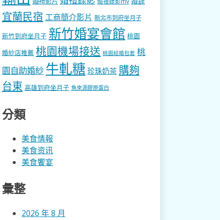
婚錄
婚禮影片
婚禮錄影mv
宜蘭民宿
工商簡介影片
新北市到府坐月子
新竹婚宴會館
新竹到府坐月子
桃園
桃園機場接送
桃
婚紗店推薦
桃園結婚包套
牛軋糖
購夠
園自助婚紗
珍珠奶茶
台東
高雄到府坐月子
魚來源膠原蛋白
分類
美食情報
美食资讯
美食饗宴
彙整
2026 年 8 月