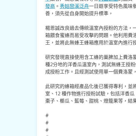
發商
。
秀姑巒溪泛舟
一日遊享受特色風味
善，須先從自身開始提升標準，
楊恩誠改良過去傳統溫室內授粉的方法，
箱餵食蜜蜂而易受攻擊的問題。他利用費
王，並將此無蜂王蜂箱應用於溫室內進行
研究發現直接使用含工蜂的巢脾加上費洛
種2分地的洋香瓜溫室內，測試無蜂王授
成授粉工作。且經測試使用單一個費洛蒙
此研究的蜂箱經產品化後已獲得專利，並將
室、12 種作物進行授粉試驗，包括洋香
棗子、櫛瓜、藍莓、甜桃、燈籠果等，結
#
#
#