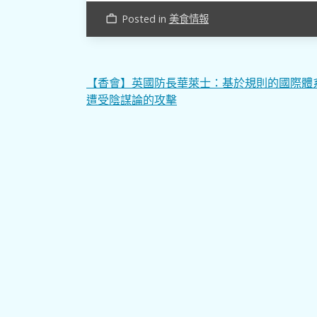
Posted in
美食情報
work_outline
文
【香會】英國防長華萊士：基於規則的國際體
遭受陰謀論的攻擊
章
導
覽