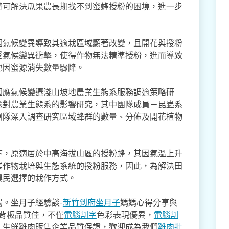
將可解決瓜果農長期找不到蜜蜂授粉的困境，進一步
因氣候變異導致其適栽區域顯著改變，且開花與授粉
受氣候變異衝擊，使得作物無法精準授粉，進而導致
也因蜜源消失數量驟降。
因應氣候變遷淺山坡地農業生態系服務調適策略研
遷對農業生態系的影響研究，其中團隊成員－昆蟲系
團隊深入調查研究區域蜂群的數量、分佈及開花植物
下，原適居於中高海拔山區的授粉蜂，其因氣溫上升
業作物栽培與生態系統的授粉服務，因此，為解決田
農民選擇的栽作方式。
。坐月子經驗談-
新竹到府坐月子
媽媽心得分享與
,背板品質佳，不僅
電腦割字
色彩表現優異，
電腦割
。生鮮雞肉販售企業品質保證，歡迎成為我們
雞肉批