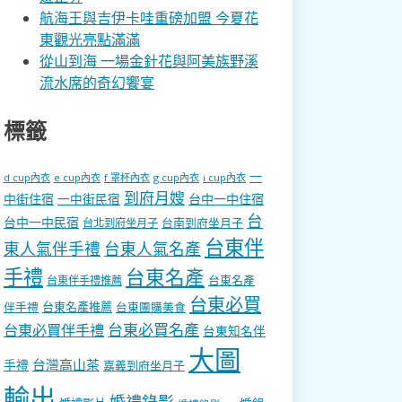
航海王與吉伊卡哇重磅加盟 今夏花
東觀光亮點滿滿
從山到海 一場金針花與阿美族野溪
流水席的奇幻饗宴
標籤
一
d cup內衣
e cup內衣
f 罩杯內衣
g cup內衣
i cup內衣
到府月嫂
中街住宿
一中街民宿
台中一中住宿
台
台中一中民宿
台南到府坐月子
台北到府坐月子
台東伴
東人氣伴手禮
台東人氣名產
手禮
台東名產
台東名產
台東伴手禮推薦
台東必買
伴手禮
台東名產推薦
台東團購美食
台東必買名產
台東必買伴手禮
台東知名伴
大圖
台灣高山茶
手禮
嘉義到府坐月子
輸出
婚禮錄影