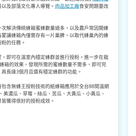
餐以及部落文化專人導覽。
肉品加工廠
食安問題要改
一次解決傳統蜂箱蜜蜂數量過多，以及農戶常因開蜂
洛蒙讓蜂箱內僅需存有一片巢脾，以取代蜂巢內的蜂
授粉的任務。
蒙，即可在溫室內穩定蜂群並進行授粉。進一步在栽
粉蜂箱的效果，發現所需的蜜蜂數量不需多，即可完
，具長達3個月且還有穩定蜂群的功能。
包含無蜂王授粉技術的紙蜂箱應用於全台88間溫網
瓜、美濃瓜、草莓、絲瓜、苦瓜、大黃瓜、小黃瓜、
果皆獲得很好的授粉成效。