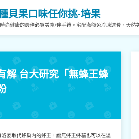
種貝果口味任你挑-培果
，時尚健康的最佳必買美食/伴手禮。宅配滿額免冷凍運費、天然
有解 台大研究「無蜂王蜂
粉
費洛蒙取代蜂巢內的蜂王，讓無蜂王蜂箱也可以在溫