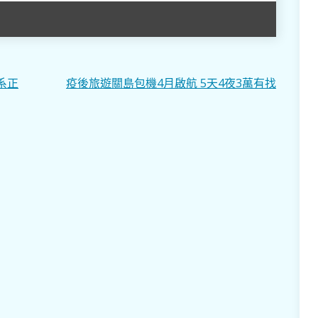
系正
疫後旅遊關島包機4月啟航 5天4夜3萬有找