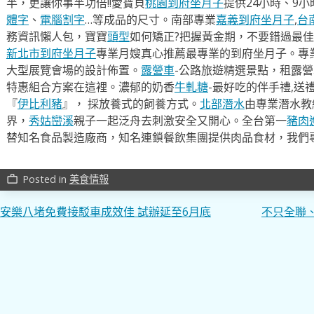
半，更讓你事半功倍!!愛寶貝
桃園到府坐月子
提供24小時、9
體字
、
電腦割字
…等成品的尺寸。南部專業
嘉義到府坐月子
,
台
務資訊懶人包，寶寶
頭型
如何矯正?把握黃金期，不要錯過最佳
新北市到府坐月子
專業月嫂真心推薦最專業的到府坐月子。專
大型展覽會場的設計佈置。
露營車
-公路旅遊精選景點，租露
特惠組合方案在這裡。濃郁的奶香
牛軋糖
-最好吃的伴手禮,送
『
伊比利豬
』， 採放養式的飼養方式。
北部潛水
由專業潛水教
界，
秀姑巒溪
親子一起泛舟去​刺激安全又開心。全台第一
豬肉
替知名食品製造廠商，知名連鎖餐飲集團提供肉品食材，我們
Posted in
美食情報
work_outline
文
安樂八堵免費接駁車成效佳 試辦延至6月底
不只全聯、
章
導
覽