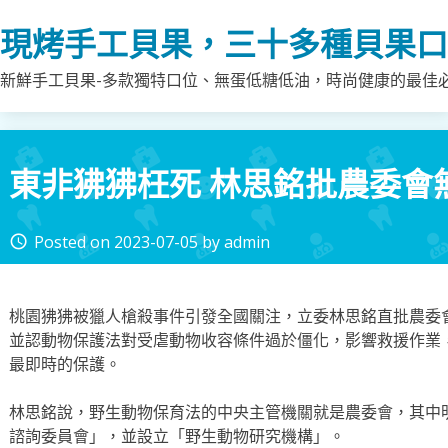
Skip
現烤手工貝果，三十多種貝果口
to
content
新鮮手工貝果-多款獨特口位、無蛋低糖低油，時尚健康的最佳
東非狒狒枉死 林思銘批農委會
Posted on
2023-07-05
by
admin
access_time
桃園狒狒被獵人槍殺事件引發全國關注，立委林思銘直批農委
並認動物保護法對受虐動物收容條件過於僵化，影響救援作業
最即時的保護。
林思銘說，野生動物保育法的中央主管機關就是農委會，其中
諮詢委員會」，並設立「野生動物研究機構」。