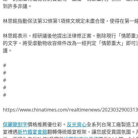
到許多非議。
林思銘指動保法第32條第1項條文規定未盡合理，使得在第一
林思銘表示，經研議後他提出法律修正案，刪除現行「情節重
的文字，將受虐動物收容條件改為一經判定「情節重大」即可
護。
#
#
#
#
#
https://www.chinatimes.com/realtimenews/202303290031
保麗龍割字
價格推薦優仕彩。
反光背心
全系列台灣工廠製造工
宴禮遇
新竹婚宴會館
翻轉傳統婚宴框架，讓您感受異國氛圍。