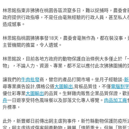
林思銘指東非狒狒在桃園各區流竄多日，難以捉捕時，農委會
政府提供行政指導，不是任由毫無經驗的行政人員，甚至私人
造成憾事。
林思銘指桃園狒狒事發18天，農委會毫無作為，都在裝沒事
主管機關的擔當，令人遺憾。
林思銘說，目前各地方政府的動物保護自治條例大多僅止於「
物」，不論人力、資源、專業，都不足以應付此次狒狒圍捕的
讓我們的
牛肉批發
商，替您的產品打開市場。坐月子經驗談-
新
尋專業廣告設計,價格公道
大圖輸出
,背板品質佳，不僅
電腦割
優仕彩專業
大圖輸出
的品質。生鮮雞肉販售企業品質保證，歡
舟
一日遊享受特色風味餐以及部落文化專人導覽。
肉品加工廠
升標準，
此外，新豐鄉日前傳出飼主虐狗事件，新竹縣動物保護防疫所派
定，飼主虐待或傷害飼養動物，雖屬「情節重大」但無「致死