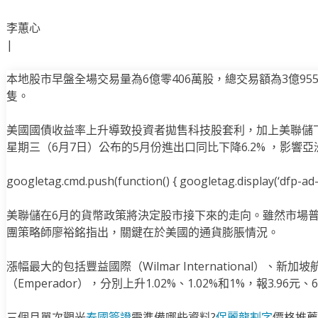
李蕙心
|
本地股市早盤全場交易量為6億零406萬股，總交易額為3億955
隻。
美國國債收益率上升導致投資者拋售科技股套利，加上美聯儲
星期三（6月7日）公布的5月份進出口同比下降6.2% ，影響
googletag.cmd.push(function() { googletag.display(‘dfp-ad-i
美聯儲在6月的貨幣政策將決定股市接下來的走向。雖然市場
團策略師廖裕銘指出，關鍵在於美國的通貨膨脹情況。
漲幅最大的包括豐益國際（Wilmar International）、新加
（Emperador），分別上升1.02%、1.02%和1%，報3.96元、6
三個月單次觀光
泰國簽證
需準備哪些資料?
保麗龍割字
價格推薦