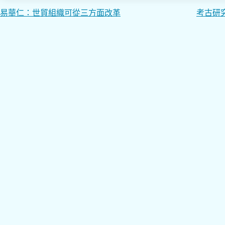
文
易華仁：世貿組織可從三方面改革
考古研
章
導
覽