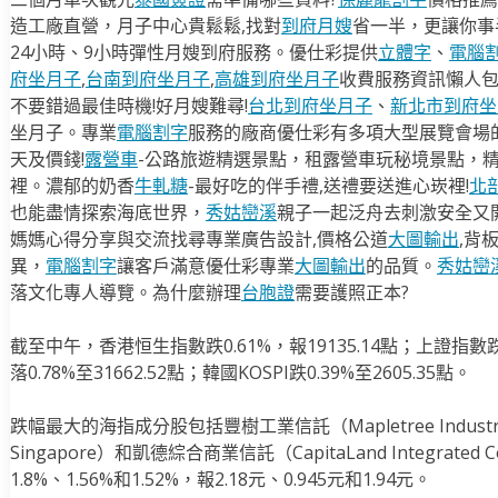
造工廠直營，月子中心貴鬆鬆,找對
到府月嫂
省一半，更讓你事半
24小時、9小時彈性月嫂到府服務。優仕彩提供
立體字
、
電腦
府坐月子
,
台南到府坐月子
,
高雄到府坐月子
收費服務資訊懶人
不要錯過最佳時機!好月嫂難尋!
台北到府坐月子
、
新北市到府坐
坐月子。專業
電腦割字
服務的廠商優仕彩有多項大型展覽會場
天及價錢!
露營車
-公路旅遊精選景點，租露營車玩秘境景點，
裡。濃郁的奶香
牛軋糖
-最好吃的伴手禮,送禮要送進心崁裡!
北
也能盡情探索海底世界，
秀姑巒溪
親子一起泛舟去​刺激安全又
媽媽心得分享與交流找尋專業廣告設計,價格公道
大圖輸出
,背
異，
電腦割字
讓客戶滿意優仕彩專業
大圖輸出
的品質。
秀姑巒
落文化專人導覽。為什麼辦理
台胞證
需要護照正本?
截至中午，香港恒生指數跌0.61%，報19135.14點；上證指數跌0
落0.78%至31662.52點；韓國KOSPI跌0.39%至2605.35點。
跌幅最大的海指成分股包括豐樹工業信託（Mapletree Industria
Singapore）和凱德綜合商業信託（CapitaLand Integrated 
1.8%、1.56%和1.52%，報2.18元、0.945元和1.94元。