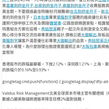
業
嘉義到府坐月子
,
台南到府坐月子
,
高雄到府坐月子
收費服務
黃金期，不要錯過最佳時機!好月嫂難尋!
台北到府坐月子
、
新北
業的到府坐月子。
日本包車
專業
電腦割字
服務的廠商優仕彩有
護照代辦申辦工作天及價錢!
露營車
-公路旅遊精選景點，租露
特惠組合方案在這裡。
秀姑巒溪
親子一起泛舟去​刺激安全又開
媽心得分享與交流找尋專業廣告設計,價格公道
大圖輸出
,背板
電腦割字
讓客戶滿意優仕彩專業
大圖輸出
的品質。
秀姑巒溪泛
化專人導覽。為什麼辦理台胞證需要護照正本?
大阪包車
高規格
宴框架
香港股市的跌幅最顯著，下挫2.12%，深圳跌1.21%、上海
的跌幅介於0.16%至0.93%。
googletag.cmd.push(function() { googletag.display(‘dfp-ad-i
Validus Risk Management北美全球資本市場主管布蘭德姆（
數據凸顯美聯儲將通脹率降至目標2%面對挑戰。