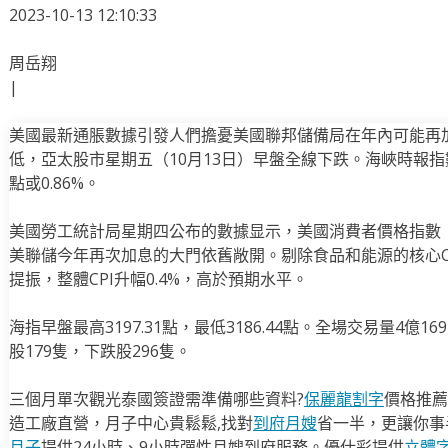
2023-10-13 12:10:33
周岳翔
|
美國最新通脹數據引發人們擔憂美國聯邦儲備局在年內可能再
低，亞太股市星期五（10月13日）早盤全線下跌。海峽時報指數截至
點或0.86%。
美國勞工統計局星期四公布的數據显示，美國消費者價格指數（
美聯儲今年再次加息的大門依舊敞開。剔除食品和能源的核心CP
提振，整體CPI升幅0.4%，高於預期水平。
海指早盤最高3197.31點，最低3186.44點。全場交易量4億1
股179隻，下跌股296隻。
三個月單次觀光泰國簽證需準備哪些資料?
保麗龍割字
價格推薦
造工廠直營，月子中心貴鬆鬆,找對
到府月嫂
省一半，更讓你事半
月子
提供24小時、9小時彈性月嫂到府服務。優仕彩提供
立體