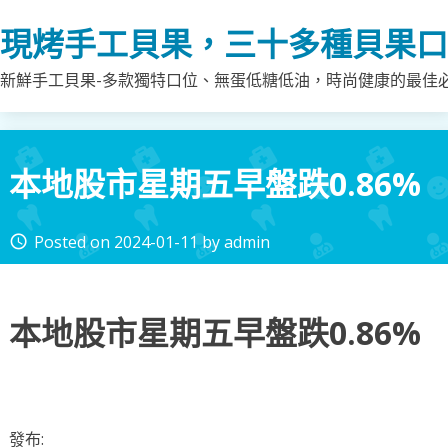
Skip
現烤手工貝果，三十多種貝果口
to
content
新鮮手工貝果-多款獨特口位、無蛋低糖低油，時尚健康的最佳
本地股市星期五早盤跌0.86%
Posted on
2024-01-11
by
admin
access_time
本地股市星期五早盤跌0.86%
發布: