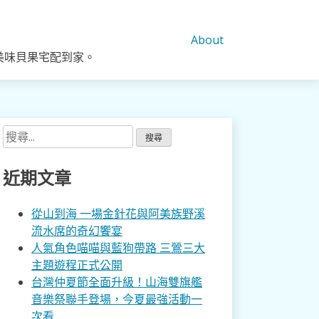
About
美味貝果宅配到家。
搜
尋
關
近期文章
鍵
字:
從山到海 一場金針花與阿美族野溪
流水席的奇幻饗宴
人氣角色喵喵與藍狗帶路 三鶯三大
主題遊程正式公開
台灣仲夏節全面升級！山海雙旗艦
音樂祭聯手登場，今夏最強活動一
次看