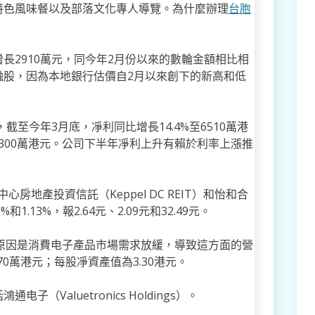
特色風味餐以及部落文化專人導覽。為什麼辦理
台胞
長2910萬元，同今年2月份以來的數輪金額相比相
融股，因為本地銀行估價自2月以來創下的新高和低
。
截至今年3月底，凈利同比增長14.4%至6510萬港
億2300萬港元。公司下半年凈利上升有賴於利率上漲推
房地產投資信託（Keppel DC REIT）和怡和合
%和1.13%，報2.64元、2.09元和32.49元。
元，原因是消費电子產品市場需求放緩，導致這方面的營
70萬港元；每股凈資產值為3.30港元。
Valuetronics Holdings）。