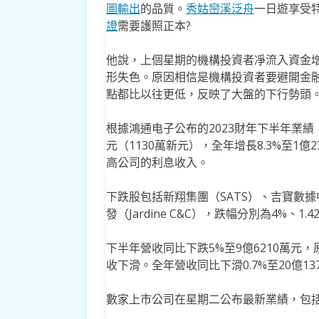
圖輸出
的品質。
秀姑巒溪泛舟
一日遊享受
證
需要護照正本?
他說，上個星期的機構投資者凈流入資金增
形失色。原因相信是機構投資者要避開金
點都比以往更低，反映了大盤的下行勢頭
根據鴻通电子公布的2023財年下半年業績，
元（1130萬新元），全年增長8.3%至1
高公司的利息收入。
下跌股包括新翔集團（SATS）、吉寶數據中心
發（Jardine C&C），跌幅分別為4%、1.42
下半年營收同比下跌5%至9億6210萬
收下滑。全年營收同比下滑0.7%至20億13
數家上市公司在星期二公布最新業績，包括鴻通电子（