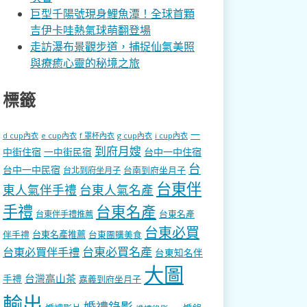
巨型千陽號現身鯉魚潭！全球首顆
吉伊卡哇熱氣球萌翻登場
走訪瀑布景觀步道，捕捉仙氣美照
與療癒心靈的秘境之旅
標籤
一
d cup內衣
e cup內衣
f 罩杯內衣
g cup內衣
i cup內衣
到府月嫂
中街住宿
一中街民宿
台中一中住宿
台
台中一中民宿
台南到府坐月子
台北到府坐月子
台東伴
東人氣伴手禮
台東人氣名產
手禮
台東名產
台東名產
台東伴手禮推薦
台東必買
伴手禮
台東名產推薦
台東團購美食
台東必買名產
台東必買伴手禮
台東知名伴
大圖
台灣高山茶
手禮
嘉義到府坐月子
輸出
婚禮錄影