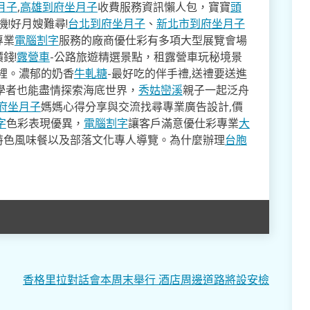
月子
,
高雄到府坐月子
收費服務資訊懶人包，寶寶
頭
!好月嫂難尋!
台北到府坐月子
、
新北市到府坐月子
專業
電腦割字
服務的廠商優仕彩有多項大型展覽會場
錢!
露營車
-公路旅遊精選景點，租露營車玩秘境景
裡。濃郁的奶香
牛軋糖
-最好吃的伴手禮,送禮要送進
學者也能盡情探索海底世界，
秀姑巒溪
親子一起泛舟
府坐月子
媽媽心得分享與交流找尋專業廣告設計,價
字
色彩表現優異，
電腦割字
讓客戶滿意優仕彩專業
大
特色風味餐以及部落文化專人導覽。為什麼辦理
台胞
香格里拉對話會本周末舉行 酒店周邊道路將設安檢