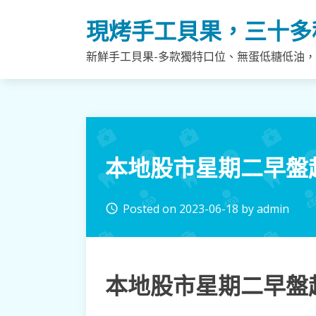
Skip
現烤手工貝果，三十多
to
content
新鮮手工貝果-多款獨特口位、無蛋低糖低油
本地股市星期二早盤起
Posted on
2023-06-18
by
admin
access_time
本地股市星期二早盤起