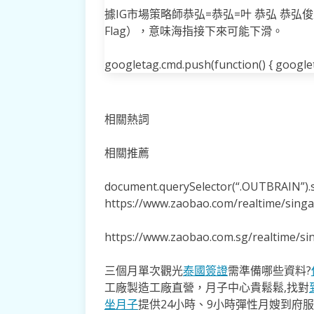
據IG市場策略師恭弘=恭弘=叶 恭弘 恭弘俊
Flag），意味海指接下來可能下滑。
googletag.cmd.push(function() { googleta
相關熱詞
相關推薦
document.querySelector(“.OUTBRAIN”).se
https://www.zaobao.com/realtime/sing
https://www.zaobao.com.sg/realtime/s
三個月單次觀光
泰國簽證
需準備哪些資料?
工廠製造工廠直營，月子中心貴鬆鬆,找對
坐月子
提供24小時、9小時彈性月嫂到府