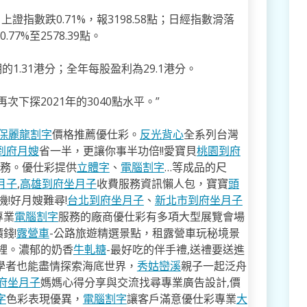
；上證指數跌0.71%，報3198.58點；日經指數滑落
.77%至2578.39點。
的1.31港分；全年每股盈利為29.1港分。
下探2021年的3040點水平。”
保麗龍割字
價格推薦優仕彩。
反光背心
全系列台灣
到府月嫂
省一半，更讓你事半功倍!!愛寶貝
桃園到府
服務。優仕彩提供
立體字
、
電腦割字
…等成品的尺
月子
,
高雄到府坐月子
收費服務資訊懶人包，寶寶
頭
!好月嫂難尋!
台北到府坐月子
、
新北市到府坐月子
專業
電腦割字
服務的廠商優仕彩有多項大型展覽會場
錢!
露營車
-公路旅遊精選景點，租露營車玩秘境景
裡。濃郁的奶香
牛軋糖
-最好吃的伴手禮,送禮要送進
學者也能盡情探索海底世界，
秀姑巒溪
親子一起泛舟
府坐月子
媽媽心得分享與交流找尋專業廣告設計,價
字
色彩表現優異，
電腦割字
讓客戶滿意優仕彩專業
大