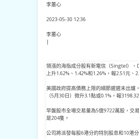
李蕙心
2023-05-30 12:36
李蕙心
|
領漲的海指成分股有新電信（Singtel）、
上升1.62%、1.42%和1.26%，報2.51元、
美國政府提高債務上限的細節遲遲未出爐
（5月30日）微升3.1點或0.1%，報3198.3
早盤股市全場交易量為5億9722萬股，交易
是204隻。
公司將派發每股6港分的特別股息和10港