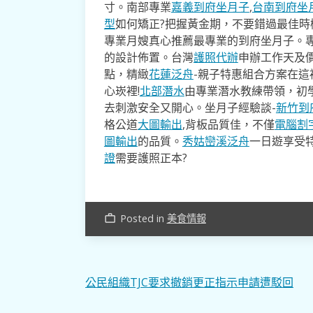
寸。南部專業
嘉義到府坐月子
,
台南到府坐
型
如何矯正?把握黃金期，不要錯過最佳時機
專業月嫂真心推薦最專業的到府坐月子。
的設計佈置。台灣
護照代辦
申辦工作天及價
點，精緻
花蓮泛舟
-親子特惠組合方案在這
心崁裡!
北部潛水
由專業潛水教練帶領，初
去​刺激安全又開心。坐月子經驗談-
新竹到
格公道
大圖輸出
,背板品質佳，不僅
電腦割
圖輸出
的品質。
秀姑巒溪泛舟
一日遊享受
證
需要護照正本?
Posted in
美食情報
work_outline
文
公民組織TJC要求撤銷更正指示申請遭駁回
章