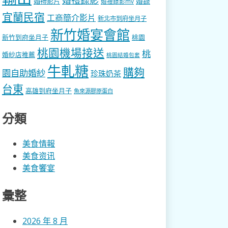
婚錄
婚禮影片
婚禮錄影mv
宜蘭民宿
工商簡介影片
新北市到府坐月子
新竹婚宴會館
新竹到府坐月子
桃園
桃園機場接送
桃
婚紗店推薦
桃園結婚包套
牛軋糖
購夠
園自助婚紗
珍珠奶茶
台東
高雄到府坐月子
魚來源膠原蛋白
分類
美食情報
美食资讯
美食饗宴
彙整
2026 年 8 月