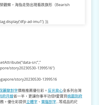
榮觀察，海指走勢出現看跌旗形（Bearish
g.display(‘dfp-ad-imu1’); });
tAttribute(“data-src”,”
apore/story20230530-1399516″)
ingapore/story20230530-1399516
保麗龍割字
價格推薦優仕彩。
反光背心
全系列台灣
到府月嫂
省一半，更讓你事半功倍!!愛寶貝
桃園到府
服務。優仕彩提供
立體字
、
電腦割字
…等成品的尺