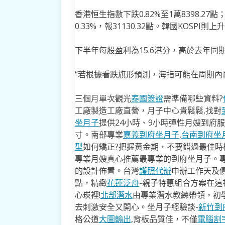
香港恒生指數下跌0.82%至1萬8398.27點
0.33%，報31130.32點。韓國KOSPI則上升0
下半年每股盈利為15.6港分，高於去年同期
“若根據看跌旗形預測，海指可能在周期內再次
三個月單次觀光
泰國簽證
需準備哪些資料?
工廠製造工廠直營，月子中心貴鬆鬆,找對
坐月子
提供24小時、9小時彈性月嫂到府
寸。南部專業
嘉義到府坐月子
,
台南到府坐
型
如何矯正?把握黃金期，不要錯過最佳時機
專業月嫂真心推薦最專業的到府坐月子。
的設計佈置。台灣
護照代辦
申辦工作天及價
點，精緻
花蓮泛舟
-親子特惠組合方案在這
心崁裡!
北部潛水
由專業潛水教練帶領，初
去​刺激安全又開心。坐月子經驗談-
新竹到
格公道
大圖輸出
,背板品質佳，不僅
電腦割