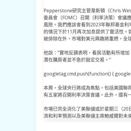
Pepperstone研究主管韋斯頓（Chri
委員會（FOMC）召開（利率決策）會議
風險。我們應該會看到2023年聯邦基金利
的情況下於11月再次加息提供了靈活性。
被排除在外，市場對美元興趣將重燃，全
他說：“實地反饋表明，看房活動有所增
潛在購房者並不急於敲定交易。”
googletag.cmd.push(function() { googleta
本周，全球央行將成為焦點，包括美國聯邦
有五家將召開利率決策會議。此外，還有
市場已完全消化了美聯儲或於星期三（20
濟和利率預測以及美聯儲主席鮑威爾對未來