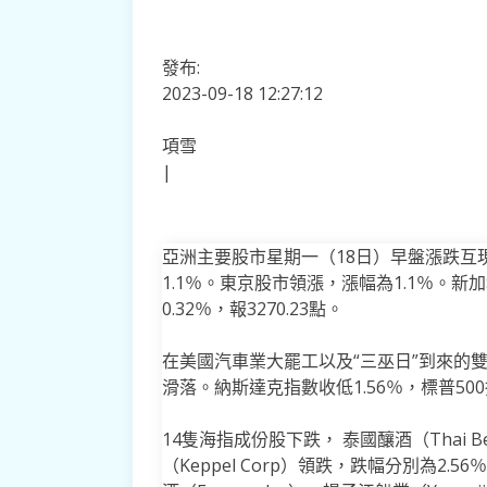
發布:
2023-09-18 12:27:12
項雪
|
亞洲主要股市星期一（18日）早盤漲跌互現
1.1％。東京股市領漲，漲幅為1.1％。新加
0.32％，報3270.23點。
在美國汽車業大罷工以及“三巫日”到來的
滑落。納斯達克指數收低1.56％，標普500
14隻海指成份股下跌， 泰國釀酒（Thai Bev
（Keppel Corp）領跌，跌幅分別為2.5