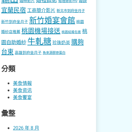
婚錄
婚禮影片
婚禮錄影mv
宜蘭民宿
工商簡介影片
新北市到府坐月子
新竹婚宴會館
新竹到府坐月子
桃園
桃園機場接送
桃
婚紗店推薦
桃園結婚包套
牛軋糖
購夠
園自助婚紗
珍珠奶茶
台東
高雄到府坐月子
魚來源膠原蛋白
分類
美食情報
美食资讯
美食饗宴
彙整
2026 年 8 月