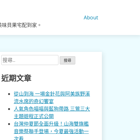
About
美味貝果宅配到家。
搜
尋
關
近期文章
鍵
字:
從山到海 一場金針花與阿美族野溪
流水席的奇幻饗宴
人氣角色喵喵與藍狗帶路 三鶯三大
主題遊程正式公開
台灣仲夏節全面升級！山海雙旗艦
音樂祭聯手登場，今夏最強活動一
次看