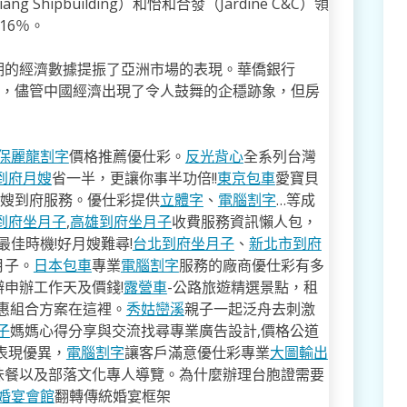
ng Shipbuilding）和怡和合發（Jardine C&C）領
16％。
期的經濟數據提振了亞洲市場的表現。華僑銀行
為，儘管中國經濟出現了令人鼓舞的企穩跡象，但房
保麗龍割字
價格推薦優仕彩。
反光背心
全系列台灣
到府月嫂
省一半，更讓你事半功倍!!
東京包車
愛寶貝
月嫂到府服務。優仕彩提供
立體字
、
電腦割字
…等成
到府坐月子
,
高雄到府坐月子
收費服務資訊懶人包，
佳時機!好月嫂難尋!
台北到府坐月子
、
新北市到府
月子。
日本包車
專業
電腦割字
服務的廠商優仕彩有多
申辦工作天及價錢!
露營車
-公路旅遊精選景點，租
特惠組合方案在這裡。
秀姑巒溪
親子一起泛舟去​刺激
子
媽媽心得分享與交流找尋專業廣告設計,價格公道
表現優異，
電腦割字
讓客戶滿意優仕彩專業
大圖輸出
味餐以及部落文化專人導覽。為什麼辦理台胞證需要
婚宴會館
翻轉傳統婚宴框架