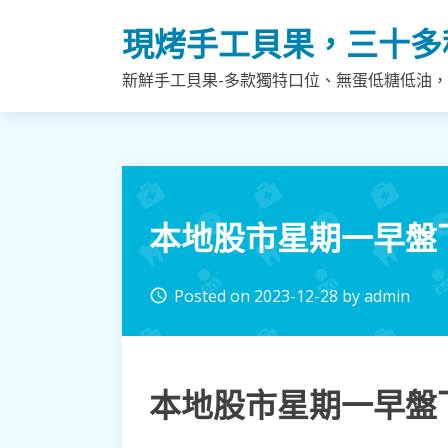
Skip
現烤手工貝果，三十多
to
content
新鮮手工貝果-多款獨特口位、無蛋低糖低油
本地股市星期一早盤下
Posted on
2023-12-28
by
admin
access_time
本地股市星期一早盤下