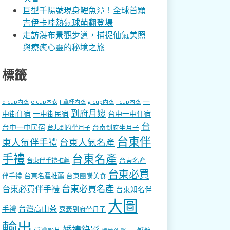
巨型千陽號現身鯉魚潭！全球首顆
吉伊卡哇熱氣球萌翻登場
走訪瀑布景觀步道，捕捉仙氣美照
與療癒心靈的秘境之旅
標籤
一
d cup內衣
e cup內衣
f 罩杯內衣
g cup內衣
i cup內衣
到府月嫂
中街住宿
一中街民宿
台中一中住宿
台
台中一中民宿
台南到府坐月子
台北到府坐月子
台東伴
東人氣伴手禮
台東人氣名產
手禮
台東名產
台東名產
台東伴手禮推薦
台東必買
伴手禮
台東名產推薦
台東團購美食
台東必買名產
台東必買伴手禮
台東知名伴
大圖
台灣高山茶
手禮
嘉義到府坐月子
輸出
婚禮錄影