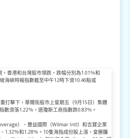
，香港和台灣股市領跌，跌幅分別為1.01％和
坡海峽時報指數截至中午12時下滑10.46點或
雙重打擊下，華爾街股市上星期五（9月15日）集體
指數滑落1.22％，道瓊斯工商指數跌0.83％。
erage）、豐益國際（Wilmar Intl）和吉寶企業
6％、1.32％和1.28％。10隻海指成份股上漲，皇勝釀