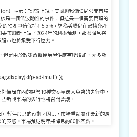
s Weston）表示：“理論上說，美國聯邦儲備局公開市場
應該是一個低波動性的事件，但這是一個需要管理的
率的預測中值保持在5.6％，這為美聯儲在數據允許
如果美聯儲上調了2024年的利率預測，那麼降息將
球股市也將承受下行壓力。
加，但是由於政策放鬆後房屋供應有所增加，大多數
g.display(‘dfp-ad-imu1’); });
儲備局在內的監管10種交易量最大貨幣的央行中，
一些新興市場的央行也將召開會議。
日）暫停加息的預期。因此，市場重點關注最新的經
的表態。市場預期明年將降息約80個基點。