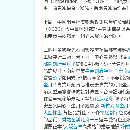
酒（Emperador）、揚子江船業（Yangzijia
漲，前者漲幅為1.96％，后兩者漲幅均為1.
上周，中國出台經濟刺激政策以及好於預
（OCBC）大中華區研究部主管謝棟銘認
地產市場依然是一個尚未解決的問題。
三個月單次觀光泰國簽證需準備哪些資料?
工廠製造工廠直營，月子中心貴鬆鬆,找對
桃園到府坐月子
提供24小時、9小時彈性
品的尺寸。南部專業
嘉義到府坐月子
,
台南
寶寶
頭型
如何矯正?把握黃金期，不要錯過最
坐月子
專業月嫂真心推薦最專業的到府坐
項大型展覽會場的設計佈置。台灣護照代辦
露營車玩秘境景點，精緻
花蓮泛舟
-親子
安全又開心。坐月子經驗談-
新竹到府坐月
大圖輸出
,背板品質佳，不僅
電腦割字
色彩
的品質。
秀姑巒溪泛舟
一日遊享受特色風
護照正本?
大阪包車
高規格的婚宴禮遇
新竹