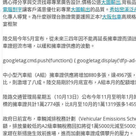
媽心得分享與交流找尋專業廣告設計,價格公道
大圖輸出
,背板
電腦割字
讓客戶滿意優仕彩專業
大圖輸出
的品質。
秀姑巒溪泛
化專人導覽。為什麼辦理台胞證需要護照正本?
大阪包車
高規格
宴框架
陸交局今年5月宣布，從未來三四年因不能再延長擁車證而須註
車證迴流市場，以緩和擁車證供應的波動。
googletag.cmd.push(function() { googletag.display(‘dfp-ad-i
中小型汽車組（A組）擁車證供應將增加880多張，達4967張
比，則激增了八成。陸交局剛於9月底宣布，A組本月的配額增加
陸路交通管理局星期五（10月13日）公布今年11月至明年1
標的擁車證共計1萬2774張，比8月至10月的1萬1319張多145
政府日前宣布，車輛減排稅務計劃（Vehicular Emissions 
額，排放量較低的A2級車輛稅務回扣將從1萬5000元減至50
家趕在新措施生效前進場，進而加劇擁車證成價攀升的壓力。