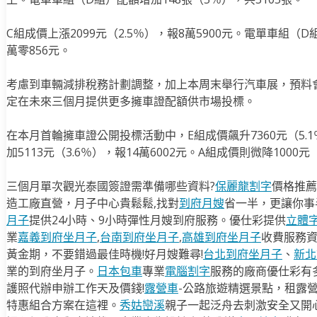
C組成價上漲2099元（2.5％），報8萬5900元。電單車組（D
萬零856元。
考慮到車輛減排稅務計劃調整，加上本周末舉行汽車展，預料
定在未來三個月提供更多擁車證配額供市場投標。
在本月首輪擁車證公開投標活動中，E組成價飆升7360元（5.1
加5113元（3.6％），報14萬6002元。A組成價則微降1000元
三個月單次觀光泰國簽證需準備哪些資料?
保麗龍割字
價格推薦
造工廠直營，月子中心貴鬆鬆,找對
到府月嫂
省一半，更讓你事半
月子
提供24小時、9小時彈性月嫂到府服務。優仕彩提供
立體
業
嘉義到府坐月子
,
台南到府坐月子
,
高雄到府坐月子
收費服務
黃金期，不要錯過最佳時機!好月嫂難尋!
台北到府坐月子
、
新北
業的到府坐月子。
日本包車
專業
電腦割字
服務的廠商優仕彩有
護照代辦申辦工作天及價錢!
露營車
-公路旅遊精選景點，租露
特惠組合方案在這裡。
秀姑巒溪
親子一起泛舟去​刺激安全又開