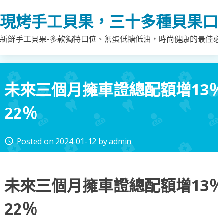
Skip
現烤手工貝果，三十多種貝果口
to
content
新鮮手工貝果-多款獨特口位、無蛋低糖低油，時尚健康的最佳
未來三個月擁車證總配額增13
22％
Posted on
2024-01-12
by
admin
access_time
未來三個月擁車證總配額增13
22％