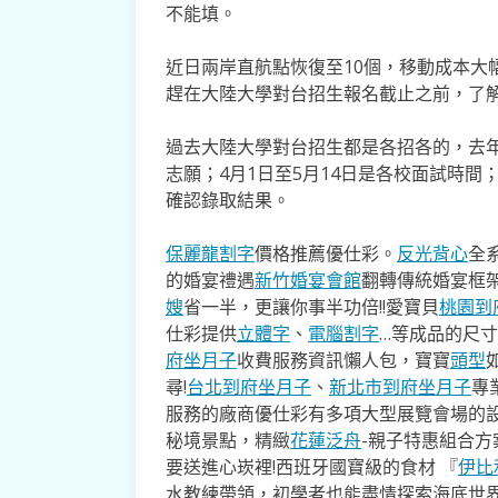
不能填。
近日兩岸直航點恢復至10個，移動成本大
趕在大陸大學對台招生報名截止之前，了
過去大陸大學對台招生都是各招各的，去年
志願；4月1日至5月14日是各校面試時間；
確認錄取結果。
保麗龍割字
價格推薦優仕彩。
反光背心
全
的婚宴禮遇
新竹婚宴會館
翻轉傳統婚宴框
嫂
省一半，更讓你事半功倍!!愛寶貝
桃園到
仕彩提供
立體字
、
電腦割字
…等成品的尺
府坐月子
收費服務資訊懶人包，寶寶
頭型
尋!
台北到府坐月子
、
新北市到府坐月子
專
服務的廠商優仕彩有多項大型展覽會場的
秘境景點，精緻
花蓮泛舟
-親子特惠組合
要送進心崁裡!西班牙國寶級的食材 『
伊比
水教練帶領，初學者也能盡情探索海底世