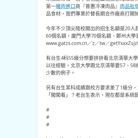
第一
豬肉進口
商『普惠冷凍肉品』
肉品批
品食材，我們專業於替長期合作廠商打開
今年不少頂尖陸校開出的招生名額是20人
60個名額，廈門大學70個名額、鄭州大學更
www.gatzs.com.cn／z／tw／getYxxxZsjzLi
有台生4科55級分想要拚拚看北京清華大
以往經驗，北京大學跟北京清華要57、5
少數的例子。
另有台生某科成績跟校方要求差了1級分，
「闖闖看」？老台生表示，現在都是系統
#
#
#