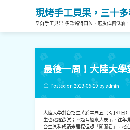
Skip
現烤手工貝果，三十多
to
content
新鮮手工貝果-多款獨特口位、無蛋低糖低油
最後一周！大陸大學對
Posted on
2023-06-29
by
admin
access_time
大陸大學對台招生將於本周五（3月31日
生也躍躍欲試；不過有過來人表示，往年北
台生某科成績未達標但想「闖闖看」，老