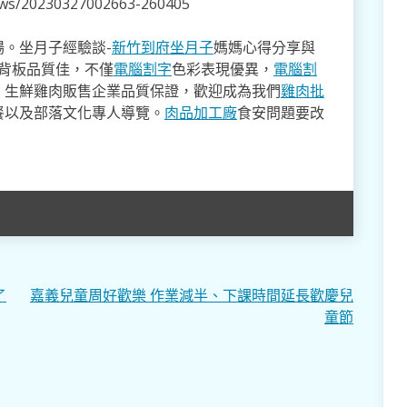
news/20230327002663-260405
。坐月子經驗談-
新竹到府坐月子
媽媽心得分享與
,背板品質佳，不僅
電腦割字
色彩表現優異，
電腦割
。生鮮雞肉販售企業品質保證，歡迎成為我們
雞肉批
餐以及部落文化專人導覽。
肉品加工廠
食安問題要改
了
嘉義兒童周好歡樂 作業減半、下課時間延長歡慶兒
童節