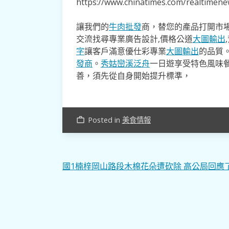
https://www.chinatimes.com/realtime
讓我們的
牛肉批發
商，替您的產品打開市場
交流找尋專業廣告設計,價格公道
大圖輸出
字
讓客戶滿意優仕彩專業
大圖輸出
的品質
發商
。
秀姑巒溪泛舟
一日遊享受特色風味
善，須先從自身開始提升標準，
Posted in
美食情報
work_outline
文
國1楠梓岡山路段木棉花朵遭砍除 高公局回應
章
導
覽