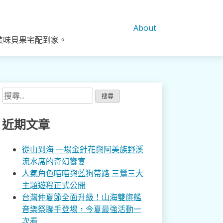
About
美味貝果宅配到家。
搜
尋
關
近期文章
鍵
字:
從山到海 一場金針花與阿美族野溪
流水席的奇幻饗宴
人氣角色喵喵與藍狗帶路 三鶯三大
主題遊程正式公開
台灣仲夏節全面升級！山海雙旗艦
音樂祭聯手登場，今夏最強活動一
次看