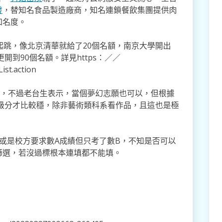
發
，替知名食品製造廠商，知名連鎖餐飲集團提供肉
知名度。
起跳，像北京清華就給了20個名額，南京大學開出
開到90個名額。詳見https：／／
st.action
學，不過老台生表示，當個夢幻志願也可以，但根據
8級分才比較穩，除非藝術類科系看作品，且這也是極
或是校方要求數A成績但只考了數B，不知是否可以
篩選，若沒過標根本連填都不能填。