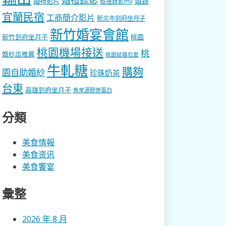
婚錄
婚禮影片
婚禮錄影mv
宜蘭民宿
工商簡介影片
新北市到府坐月子
新竹婚宴會館
新竹到府坐月子
桃園
桃園機場接送
桃
婚紗店推薦
桃園結婚包套
牛軋糖
購夠
園自助婚紗
珍珠奶茶
台東
高雄到府坐月子
魚來源膠原蛋白
分類
美食情報
美食资讯
美食饗宴
彙整
2026 年 8 月