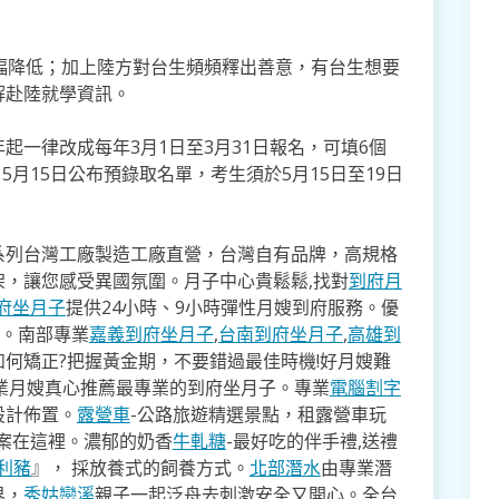
幅降低；加上陸方對台生頻頻釋出善意，有台生想要
解赴陸就學資訊。
起一律改成每年3月1日至3月31日報名，可填6個
5月15日公布預錄取名單，考生須於5月15日至19日
系列台灣工廠製造工廠直營，台灣自有品牌，高規格
架，讓您感受異國氛圍。月子中心貴鬆鬆,找對
到府月
府坐月子
提供24小時、9小時彈性月嫂到府服務。優
寸。南部專業
嘉義到府坐月子
,
台南到府坐月子
,
高雄到
如何矯正?把握黃金期，不要錯過最佳時機!好月嫂難
業月嫂真心推薦最專業的到府坐月子。專業
電腦割字
設計佈置。
露營車
-公路旅遊精選景點，租露營車玩
方案在這裡。濃郁的奶香
牛軋糖
-最好吃的伴手禮,送禮
利豬
』， 採放養式的飼養方式。
北部潛水
由專業潛
界，
秀姑巒溪
親子一起泛舟去​刺激安全又開心。全台