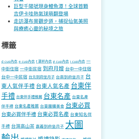
巨型千陽號現身鯉魚潭！全球首顆
吉伊卡哇熱氣球萌翻登場
走訪瀑布景觀步道，捕捉仙氣美照
與療癒心靈的秘境之旅
標籤
一
d cup內衣
e cup內衣
f 罩杯內衣
g cup內衣
i cup內衣
到府月嫂
中街住宿
一中街民宿
台中一中住宿
台
台中一中民宿
台南到府坐月子
台北到府坐月子
台東伴
東人氣伴手禮
台東人氣名產
手禮
台東名產
台東名產
台東伴手禮推薦
台東必買
伴手禮
台東名產推薦
台東團購美食
台東必買名產
台東必買伴手禮
台東知名伴
大圖
台灣高山茶
手禮
嘉義到府坐月子
輸出
婚禮錄影